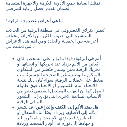
تمتلك العيادة جميع الأدوية اللازمة والأجهزة المتقدمة
لضمان تقديم أفضل رعاية للمرضى.
ما هي أعراض غضروف الرقبة؟
يُعتبر الانزلاق الغضروفي في منطقة الرقبة من الحالات
المنتشرة التي تصيب الكثير من الأفراد، وتختلف
أعراضه بين الخفيفة والحادة ومن أهم هذه الأعراض
التي تمثلت في:
ألم في الرقبة:
فهذا ما يؤثر على الشخص الذي
يُعاني من الألم يزداد عند تحريكها أو انحنائها أو
تحريك الرقبة يمين ويسار ف
تُعتبر من الشكاوى
المتكررة الوضعية غير الصحيحة للجسم تُسبب
ضغطًا على عضلات الرقبة، سواء كان ذلك نتيجة
للانحناء أمام الكمبيوتر أو الانحناء فوق طاولة
العمل كما أن التهاب المفاصل العظمي يُعتبر من
الأسباب الشائعة الأخرى التي تؤدي إلى الشعور
.
بألم في الرقبة
هل يمتد الألم إلى الكتف والذراعين:
قد ينتشر
الألم إلى الأصابع، ويزداد ايضًا أثناء السعال أو
العطس؛ فقد
يؤدي الاستخدام المتكرر لليد
واجهادها إلى تورم في أوتار المعصم وزيادة