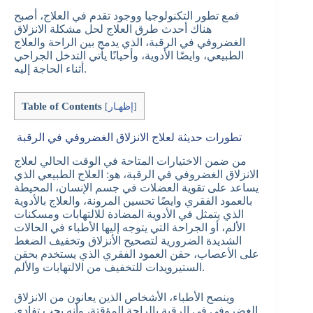
فمع تطور التكنولوجيا ووجود تقدم في العلاج، أصبح
هناك أحدث طرق العلاج لحل مشكلة الانزلاق
الغضروفي في الرقبة، الذي يدمج بين الراحة والعلاج
الطبيعي، وايضًا الأدوية، وأحيانًا يأتي التدخل الجراحي
أثناء الحاجة إليه.
Table of Contents
]
إظهـار
[
تطورات حديثة لعلاج الانزلاق الغضروفي في الرقبة
من ضمن الاختيارات المتاحة في الوقت الحالي لعلاج
الانزلاق الغضروفي في الرقبة، هو: العلاج الطبيعي الذي
يساعد على تقوية العضلات في جسم الإنسان، المحيطة
بالعمود الفقري وايضًا تحسين المرونة، والعلاج بالأدوية
الذي يتمثل في الأدوية المضادة للالتهابات ومسكنات
الألم، أو الجراحة التي يتوجه إليها الأطباء في الحالات
الشديدة الضرورية لتصحيح الأنزلاق وتخفيف الضغط
على الأعصاب، حقن العمود الفقري الذي يستخدم بحقن
الستيرويدات للتخفيف من الالتهابات والألم.
وينصح الأطباء، الأشخاص الذين يعانون من الانزلاق
الغضروفي في الرقبة بالراحة المؤقتة، وأنه يجب تفادي