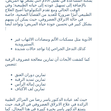
يمكنه المساعدة في تقليل الآلام التي يشعر بها المريض،
بالإضافة إلى تسهيل عودته إلى حياته الطبيعية؛ وفي
الوقت الحالي ومع تقدم التكنولوجيا أصبح العلاج
الطبيعي أمرًا ضروريًا للعديد من القضايا الصحية، خاصة
في حالة الانزلاق الغضروفي، حيث يمكن أن يسهم
بشكل كبير في تحسين جودة حياة المريض؛ وتواجد أيضا
؛
الأدوية مثل مسكنات الألم ومضادات الالتهاب غير
الستيرويدية.
كذلك التدخل الجراحي إذا تواجد حالات شديدة
كما كشفت الأبحاث أن تمارين معالجة غضروف الرقبة
تتضمن:
تمارين دوران العنق
تمارين تمديد الرقبة
تمارين إمالة الرأس
تمارين لف الأكتاف
حيث تُعد عيادة الدكتور ياسر رضا من المراكز الطبية
الرائدة في علاج الانزلاق الغضروفي في الرقبة، حيث
يتمتع الدكتور ياسر بخبرة كبيرة في هذا المجال، كما