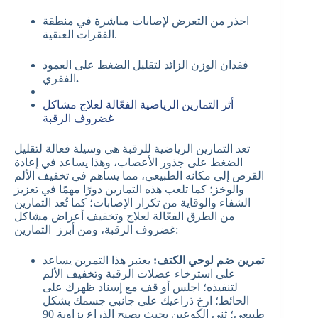
احذر من التعرض لإصابات مباشرة في منطقة
الفقرات العنقية.
فقدان الوزن الزائد لتقليل الضغط على العمود
.
الفقري
أثر التمارين الرياضية الفعّالة لعلاج مشاكل
غضروف الرقبة
تعد التمارين الرياضية للرقبة هي وسيلة فعالة لتقليل
الضغط على جذور الأعصاب، وهذا يساعد في إعادة
القرص إلى مكانه الطبيعي، مما يساهم في تخفيف الألم
والوخز؛ كما تلعب هذه التمارين دورًا مهمًا في تعزيز
الشفاء والوقاية من تكرار الإصابات؛
كما تُعد التمارين
من الطرق الفعّالة لعلاج وتخفيف أعراض مشاكل
غضروف الرقبة، ومن أبرز التمارين:
تمرين ضم لوحي الكتف:
يعتبر هذا التمرين يساعد
على استرخاء عضلات الرقبة وتخفيف الألم
لتنفيذه؛ اجلس أو قف مع إسناد ظهرك على
الحائط؛ ارخِ ذراعيك على جانبي جسمك بشكل
طبيعي؛ ثني الكوعين بحيث يصبح الذراع بزاوية 90