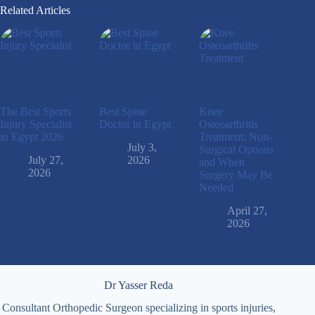
Related Articles
The Best Sports
Best Spine
Knee
Injury Specialist
Doctor in Egypt
Osteoarthritis
in Egypt 2026
Treatment: Non-
July 3,
Surgical Options
July 27,
2026
and When
2026
Surgery May Be
Needed
April 27,
2026
Dr Yasser Reda
Consultant Orthopedic Surgeon specializing in sports injuries,