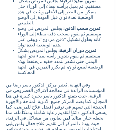
تمرين تمديد الرقبة
:
يجلس المريض بشكل
مستقيم، ثم يميل برأسه ببطء إلى الوراء حتى
يتمكن من النظر إلى الأعلى ويثبت في هذه
الوضعية لعدة ثوان قبل العودة إلى الوضع
الطبيعي.
تمرين سحب الذقن:
يجلس المريض في وضع
مستقيم ثم يقوم بسحب ذقنه ببطء إلى الوراء
كأنه يحاول تشكيل “ذقن مزدوج”، ويبقى على
هذه الوضعية لعدة ثوانٍ.
تمرين دوران الرقبة:
يجلس المريض بشكل
مستقيم ثم يقوم بتدوير رأسه ببطء نحو الجهة
اليمنى حتى تشعر بتمدد خفيف، يحتفظ بهذه
الوضعية لبضع ثوانٍ، ثم يكرر التمرين في الجهة
المعاكسة.
وفي النهاية، يُعتبر مركز الدكتور ياسر رضا من
المؤسسات الرائدة في معالجة الانزلاق الغضروفي في
الرقبة، حيث يتمتع الدكتور ياسر بخبرة كبيرة في هذا
المجال، كما يضم المركز جميع الأدوية المتاحة والأجهزة
الحديثة التي تسهم في توفير أفضل علاج للمرضى، كما
يسعى الدكتور دائمًا لتقديم رعاية شاملة ومتكاملة، مما
يجعله خياراً مثالياً لمن يعانون من مشاكل في الرقبة،
حيث يهدف المركز إلى تقديم علاج فعال وآمن يلبي
احتياجات المرضى ويساهم في تحسين جودة حياتهم.