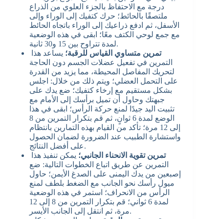
درجة مع الاحتفاظ بالجزء العلوي من الذراع
ملتصقًا بالحائط؛ حرك كتفيك إلى الوراء وإلى
الأسفل، ثم ادفع ذراعيك إلى الوراء باتجاه الحائط
مع جمع لوحي الكتف معًا؛ ابقى في هذه الوضعية
لمدة تتراوح بين 15 و30 ثانية.
تمرين متساوي القياس للرقبة؛
يساعد هذا
التمرين في تفعيل عضلات الجسم دون الحاجة
لتحريك المفاصل المحيطة، مما يزيد من القدرة
على التحمل العضلي؛ ويتم ذلك من خلال: اجلس
بشكل مستقيم مع إرخاء كتفيك؛ ضع يدك على
جبهتك وحاول أن تميل برأسك إلى الأمام مع
تثبيت اليد جيدًا لمنع حركة الرأس؛ ابقى في هذا
الوضع لمدة 6 ثوانٍ، ثم قم بتكرار التمرين من 8
إلى 12 مرة؛ تأكد من القيام بهذه التمارين بانتظام
واستشارة الطبيب عند الضرورة لضمان الحصول
على أفضل النتائج.
تمرين تقوية الانحناء الجانبي؛
يمكن تنفيذ هذا
التمرين عن طريق اتباع الخطوات التالية: ضع
إصبعين من يدك اليمنى على الصدغ الأيمن؛ حاول
ميول رأسك نحو الجانب مع الضغط بلطف لمنع
الرأس من الانحراف؛ استمر في هذه الوضعية
لمدة 6 ثواني؛ قم بتكرار التمرين من 8 إلى 12
مرة، ثم انتقل إلى الجانب الأيسر.