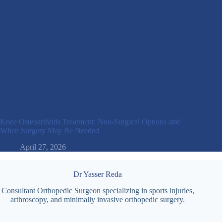
Knee Osteoarthritis Treatment: Non-Surgical Options and
When Surgery May Be Needed
April 27, 2026
Dr Yasser Reda
Consultant Orthopedic Surgeon specializing in sports injuries,
arthroscopy, and minimally invasive orthopedic surgery.