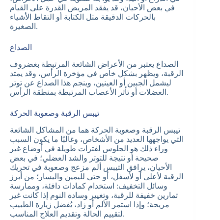
في بعض الأحيان، قد يفقد المريض القدرة على القيام
بالحركات الدقيقة مثل الكتابة أو التقاط الأشياء
الصغيرة.
الصداع
الصداع يعتبر من الأعراض الشائعة المرتبطة بغضروف
الرقبة، ويظهر بشكل خاص في مؤخرة الرأس، وقد يمتد
ليشمل الجبين أو العينين، وينجم هذا الصداع عن توتر
العضلات أو تأثر الأعصاب المرتبطة بمنطقة الرأس.
تيبس الرقبة وصعوبة الحركة
تيبس الرقبة وصعوبة الحركة هما من المشاكل الشائعة
التي يواجهها العديد من الأشخاص، وغالبًا ما يكون السبب
وراء ذلك هو الجلوس لفترات طويلة في أوضاع غير
صحيحة أو نتيجة للتوتر والشد العضلي؛ في بعض
الأحيان، يرافق التيبس ألم مزعج وصعوبة في تحريك
الرقبة لأعلى أو لأسفل، أو حتى لليمين واليسار؛ من أبرز
وسائل التخفيف: استخدام كمادات دافئة، وممارسة
تمارين خفيفة للرقبة، وتغيير وسادة النوم إذا كانت غير
مريحة؛ وإذا استمر الألم أو زاد، يُفضل زيارة الطبيب
لتقييم الحالة وتقديم العلاج المناسب.