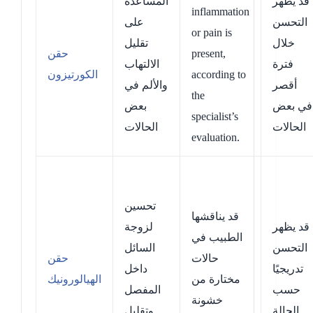
قد يظهر
المساعدة
inflammation
التحسن
على
or pain is
خلال
تقليل
present,
حقن
فترة
الالتهاب
according to
الكورتيزون
أقصر
والألم في
the
في بعض
بعض
specialist’s
الحالات
الحالات
evaluation.
تحسين
قد يناقشها
قد يظهر
لزوجة
الطبيب في
التحسن
السائل
حالات
حقن
تدريجيًا
داخل
مختارة من
الهيالورونيك
حسب
المفصل
خشونة
الحالة
وتقليل