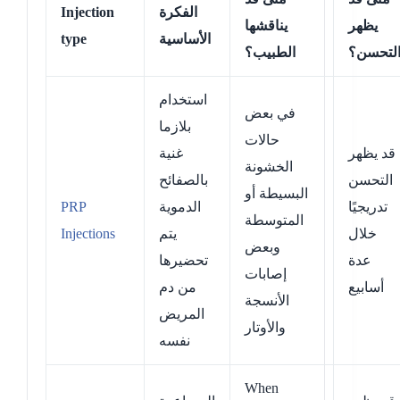
الفكرة
Injection
يظهر
يناقشها
الأساسية
type
لتحسن؟
الطبيب؟
استخدام
في بعض
بلازما
حالات
قد يظهر
غنية
الخشونة
التحسن
بالصفائح
البسيطة أو
تدريجيًا
الدموية
PRP
المتوسطة
خلال
يتم
Injections
وبعض
عدة
تحضيرها
إصابات
أسابيع
من دم
الأنسجة
المريض
والأوتار
نفسه
When