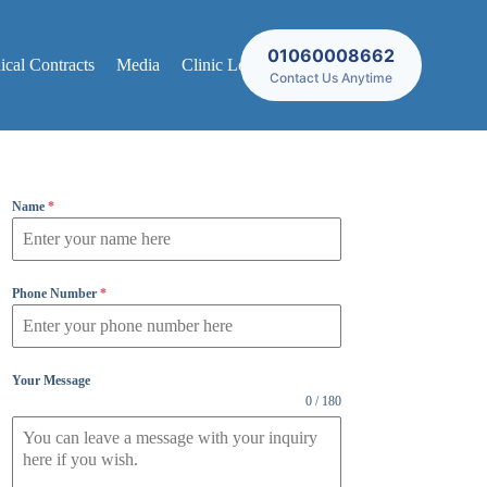
01060008662
cal Contracts
Media
Clinic Locations
Contact Us Anytime
Name
*
Phone Number
*
Your Message
0 / 180