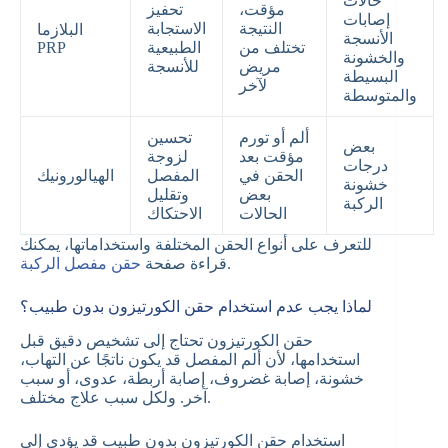
حالات
مؤقت،
تحفيز
إصابات
النتيجة
الاستجابة
البلازما
الأنسجة
تختلف من
الطبيعية
PRP
والخشونة
مريض
للأنسجة
البسيطة
لآخر
والمتوسطة
ألم أو تورم
تحسين
بعض
مؤقت بعد
لزوجة
درجات
الحقن في
المفصل
الهيالورونيك
خشونة
بعض
وتقليل
الركبة
الحالات
الاحتكاك
للتعرف على أنواع الحقن المختلفة واستخداماتها، يمكنك
.
قراءة صفحة
حقن مفصل الركبة
لماذا يجب عدم استخدام حقن الكورتيزون بدون طبيب؟
حقن الكورتيزون تحتاج إلى تشخيص دقيق قبل
استخدامها، لأن ألم المفصل قد يكون ناتجًا عن التهاب،
خشونة، إصابة غضروف، إصابة أربطة، عدوى، أو سبب
آخر. ولكل سبب علاج مختلف.
استخدام حقن الكورتيزون بدون طبيب قد يؤدي إلى