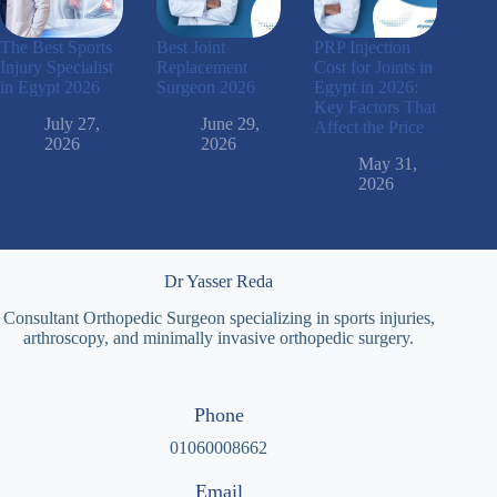
The Best Sports
Best Joint
PRP Injection
Injury Specialist
Replacement
Cost for Joints in
in Egypt 2026
Surgeon 2026
Egypt in 2026:
Key Factors That
July 27,
June 29,
Affect the Price
2026
2026
May 31,
2026
Dr Yasser Reda
Consultant Orthopedic Surgeon specializing in sports injuries,
arthroscopy, and minimally invasive orthopedic surgery.
Phone
01060008662
Email