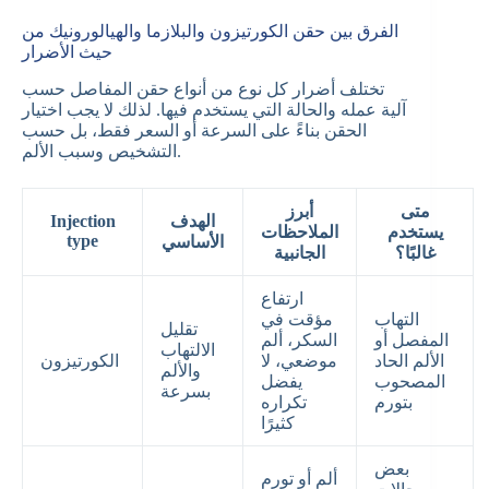
الفرق بين حقن الكورتيزون والبلازما والهيالورونيك من
حيث الأضرار
تختلف أضرار كل نوع من أنواع حقن المفاصل حسب
آلية عمله والحالة التي يستخدم فيها. لذلك لا يجب اختيار
الحقن بناءً على السرعة أو السعر فقط، بل حسب
التشخيص وسبب الألم.
متى
أبرز
الهدف
Injection
يستخدم
الملاحظات
type
الأساسي
غالبًا؟
الجانبية
ارتفاع
التهاب
مؤقت في
تقليل
المفصل أو
السكر، ألم
الالتهاب
الألم الحاد
موضعي، لا
الكورتيزون
والألم
المصحوب
يفضل
بسرعة
بتورم
تكراره
كثيرًا
بعض
ألم أو تورم