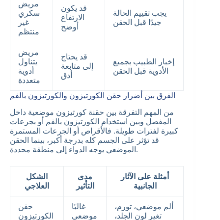
مريض
قد يكون
يجب تقييم الحالة
سكري
الارتفاع
جيدًا قبل الحقن
غير
أوضح
منتظم
مريض
قد يحتاج
إخبار الطبيب بجميع
يتناول
إلى متابعة
الأدوية قبل الحقن
أدوية
أدق
متعددة
الفرق بين أضرار حقن الكورتيزون والكورتيزون بالفم
من المهم التفرقة بين حقنة كورتيزون موضعية داخل
المفصل وبين استخدام الكورتيزون بالفم أو بجرعات
كبيرة لفترات طويلة. فالأقراص أو الجرعات المستمرة
قد تؤثر على الجسم كله بدرجة أكبر، بينما الحقن
الموضعي يوجه الدواء إلى منطقة محددة.
أمثلة على الآثار
مدى
الشكل
الجانبية
التأثير
العلاجي
ألم موضعي، تورم،
غالبًا
حقن
تغير لون الجلد،
موضعي
الكورتيزون