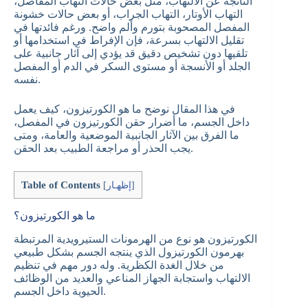
الناتجة عن الالتهاب، مثل بعض حالات التهاب المفاصل،
التهاب الأوتار، التهاب الجراب، أو بعض حالات خشونة
المفصل المصحوبة بتورم وألم واضح. ورغم فائدتها في
تقليل الالتهاب بسرعة، فإن الإفراط في استخدامها أو
تلقيها دون تشخيص دقيق قد يؤدي إلى آثار جانبية على
الجلد أو الأنسجة أو مستوى السكر في الدم أو المفصل
نفسه.
في هذا المقال نوضح ما هو الكورتيزون، كيف يعمل
داخل الجسم، ما أضرار حقن الكورتيزون في المفصل،
ما الفرق بين الآثار الجانبية الموضعية والعامة، ومتى
يجب الحذر أو مراجعة الطبيب بعد الحقن.
Table of Contents
]
إظهـار
[
ما هو الكورتيزون؟
الكورتيزون هو نوع من الهرمونات الستيرويدية المرتبطة
بهرمون الكورتيزول الذي ينتجه الجسم بشكل طبيعي
من خلال الغدة الكظرية. وله دور مهم في تنظيم
الالتهاب واستجابة الجهاز المناعي والعديد من الوظائف
الحيوية داخل الجسم.