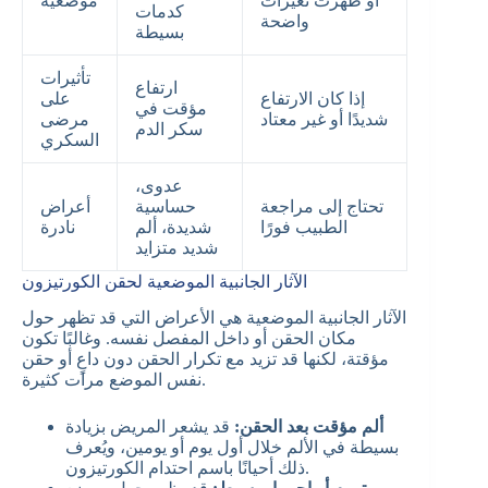
أو ظهرت تغيرات
موضعية
كدمات
واضحة
بسيطة
تأثيرات
ارتفاع
إذا كان الارتفاع
على
مؤقت في
شديدًا أو غير معتاد
مرضى
سكر الدم
السكري
عدوى،
تحتاج إلى مراجعة
حساسية
أعراض
الطبيب فورًا
شديدة، ألم
نادرة
شديد متزايد
الآثار الجانبية الموضعية لحقن الكورتيزون
الآثار الجانبية الموضعية هي الأعراض التي قد تظهر حول
مكان الحقن أو داخل المفصل نفسه. وغالبًا تكون
مؤقتة، لكنها قد تزيد مع تكرار الحقن دون داعٍ أو حقن
نفس الموضع مرات كثيرة.
ألم مؤقت بعد الحقن:
قد يشعر المريض بزيادة
بسيطة في الألم خلال أول يوم أو يومين، ويُعرف
ذلك أحيانًا باسم احتدام الكورتيزون.