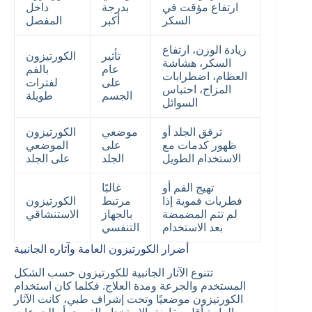
ارتفاع مؤقت في
بدرجة
داخل
السكر
أكبر
المفصل
زيادة الوزن، ارتفاع
تأثير
الكورتيزون
السكر، هشاشة
عام
بالفم
العظام، اضطرابات
على
لفترات
المزاج، احتباس
الجسم
طويلة
السوائل
ترقق الجلد أو
موضعي
الكورتيزون
ظهور كدمات مع
على
الموضعي
الاستخدام الطويل
الجلد
على الجلد
تهيج الفم أو
غالبًا
فطريات فموية إذا
مرتبط
الكورتيزون
لم تتم المضمضة
بالجهاز
الاستنشاقي
بعد الاستخدام
التنفسي
أضرار الكورتيزون العامة وآثاره الجانبية
تتنوع الآثار الجانبية للكورتيزون حسب الشكل
المستخدم والجرعة ومدة العلاج. فكلما كان استخدام
الكورتيزون موضعيًا وتحت إشراف طبي، كانت الآثار