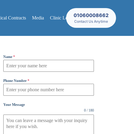
01060008662
cal Contracts
Media
Clinic Locations
Contact Us Anytime
Name
*
Phone Number
*
Your Message
0 / 180