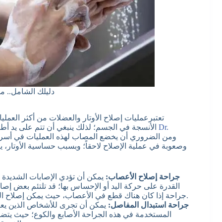
دليلك الشامل.. 
تعتبرعمليات إصلاح الأوتار والعضلات من أكثر العمل
Dr.
الأنسجة في الجسم؛ لذلك ينبغي أن تتم على يد أطباء متخصصين يتمتعون بخبرة عالية في هذا المجال وعلي رأسهم
وصعوبة في عملية الإصلاح لاحقاً؛ وبسبب حساسية الأوتار، 
جراحة إصلاح الأعصاب:
يمكن أن تؤدي الإصابات الشديدة ف
القدرة على حركة اليد أو الإحساس بها؛ قد تلتئم بعض إص
جراحة إذا كان هناك قطع في الأعصاب، حيث يمكن إصلاح العصب من خلال إعادة ربطه مباشرة بنهاية العصب الأخرى.
جراحة استبدال المفاصل:
يمكن أن تجرى للأشخاص الذين يعان
المستخدمة في هذه الجراحة الأصابع والكوع؛ حيث يتض