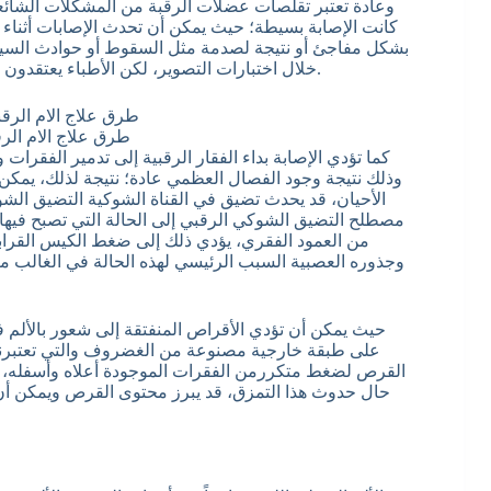
وعادة تعتبر تقلصات عضلات الرقبة من المشكلات الشائعة
كانت الإصابة بسيطة؛ حيث يمكن أن تحدث الإصابات أثناء 
بشكل مفاجئ أو نتيجة لصدمة مثل السقوط أو حوادث السيارا
خلال اختبارات التصوير، لكن الأطباء يعتقدون أن هناك بعض العضلات أو الأربطة التي قد تكون تعرضت للإصابة.
طرق علاج الام الرق
كما تؤدي الإصابة بداء الفقار الرقبية إلى تدمير الفقرات
وذلك نتيجة وجود الفصال العظمي عادة؛ نتيجة لذلك، يمك
الأحيان، قد يحدث تضيق في القناة الشوكية التضيق ال
مصطلح التضيق الشوكي الرقبي إلى الحالة التي تصبح فيها 
من العمود الفقري، يؤدي ذلك إلى ضغط الكيس القرابي
وجذوره العصبية السبب الرئيسي لهذه الحالة في الغالب م
حيث يمكن أن تؤدي الأقراص المنفتقة إلى شعور بالألم 
على طبقة خارجية مصنوعة من الغضروف والتي تعتبرنسي
القرص لضغط متكررمن الفقرات الموجودة أعلاه وأسفله، ف
حال حدوث هذا التمزق، قد يبرز محتوى القرص ويمكن أ