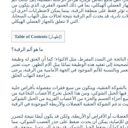
جهاز العضلي الهيكلي، بما في ذلك العمود الفقري، الذي يتكون من
 تؤثر فقط على منطقة الرقبة، بينما يمكن لاضطرابات أخرى أن
 نادرة، قد يحدث ألم الرقبة نتيجة لحالات مثل التهاب السحايا،
التي لا تتعلق بالجهاز العضلي الهيكلي.
Table of Contents
]
إظهـار
[
ما هو ألم الرقبة؟
لناتجة عن التمدد المفرط، مثل الالتواء؛ كما أن العنق له وظيفة
حة إلى تعقيد هذه الوظيفة تمامًا مثل آلام الظهر، حيث تعتبر
لعمر وبالنسبة للألم الموجود في الجهة الأمامية من الرقبة، يرجى
مراجعة التهاب الحلق.
 بالشوكة العنقية، ويتكون من سبع فقرات مفصولة بأقراص جلية
فيها الحبل الشوكي، ومن هذا الحبل تخرج الأعصاب النخاعية من
ميع أجزاء الجسم والجزء من الأعصاب القريبة من الحبل الشوكي
العضلات أو الأقراص أو الأربطة، ولكن قد يكون أيضًا نتيجة لتضرر
ري للإصابة، يمكن أن يحدث ضغط على جذر العصب الشوكي، مما
 الذراع كما أن ضغط الحبل الشوكي قد يؤدي إلى تنميل وضعف في