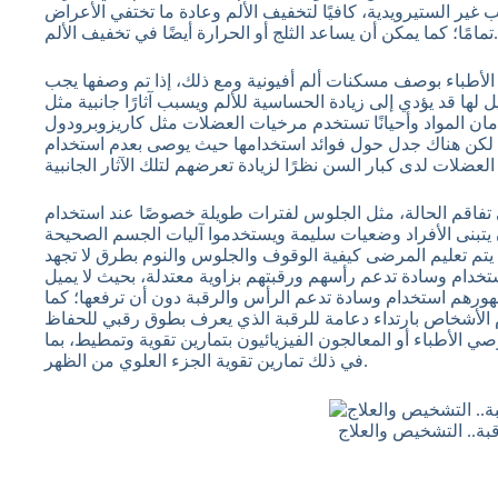
 غير الستيرويدية، كافيًا لتخفيف الألم وعادة ما تختفي الأعراض
تمامًا؛ كما يمكن أن يساعد الثلج أو الحرارة أيضًا في تخفيف الألم.
 الأطباء بوصف مسكنات ألم أفيونية ومع ذلك، إذا تم وصفها يجب
لها قد يؤدي إلى زيادة الحساسية للألم ويسبب آثارًا جانبية مثل
ان المواد وأحيانًا تستخدم مرخيات العضلات مثل كاريزوبرودول
ول، لكن هناك جدل حول فوائد استخدامها حيث يوصى بعدم استخدام
 تفاقم الحالة، مثل الجلوس لفترات طويلة خصوصًا عند استخدام
أن يتبنى الأفراد وضعيات سليمة ويستخدموا آليات الجسم الصحيحة
ا يتم تعليم المرضى كيفية الوقوف والجلوس والنوم بطرق لا تجهد
خدام وسادة تدعم رأسهم ورقبتهم بزاوية معتدلة، بحيث لا يميل
ورهم استخدام وسادة تدعم الرأس والرقبة دون أن ترفعها؛ كما
م الأشخاص بارتداء دعامة للرقبة الذي يعرف بطوق رقبي للحفاظ
 الأطباء أو المعالجون الفيزيائيون بتمارين تقوية وتمطيط، بما
في ذلك تمارين تقوية الجزء العلوي من الظهر.
بة.. التشخيص والعلاج