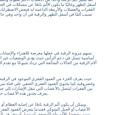
أسفل الظهر وغالبًا ما يكون الألم ناتجًا عن مشكلات في ال
الفقرات والعضلات والأربطة الداعمة له فبعض الاضطرابات
تسبب ألمًا في أسفل الظهر والرقبة في آن واحد وفي حالات
تسهم مرونة الرقبة في جعلها معرضة للاهتراء والإصابات ا
أساسية تتمثل في دعم الرأس حيث تؤدي الوضعيات غير الصحي
آلام الرقبة من الحالات الشائعة التي تزداد شيوعًا مع تقدم ا
حيث يعرف الجزء من العمود الفقري الموجود في الرقبة
وغضروفية كما يحتوي العمود الفقري العنقي على قناة تمر 
بين الفقرات لتتصل بالأعصاب التي تنقل الإشارات إلى ج
يعرف بجذور هذه الأعصاب حيث تدعم الشوكة العنقية العضلات والأربطة الموجودة في الرقبة.
ويمكن أن يكون ألم الرقبة ناتجًا عن إصابة العظام أو 
الأعصاب أو الحبل الشوكي فعندما يتعرض العمود الفق
يسبب شعورًا بالألم وأحيانًا ضعف أو تنميل أو وخز في