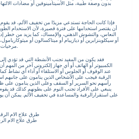
بدون وصفة طبية، مثل الأسيتامينوفين أو مضادات الالتهاب
فإذا كانت الحاجة تستدعي مزيدًا من تخفيف الألم، قد يقوم
أن يقتصر استخدامها على فترة قصيرة، لأن الاستخدام الطويل 
النعاس، والتشوش الذهني، والإمساك، كما يزيد من خطر إدم
أو سيكلوبنزابرين أو ديازيبام أو ميتاكسالون أو ميثوكاربام
مرخيات العضلات لدى كبار السن نظرًا لزيادة تعرضهم لتلك الآثار الجانبية.
فقد يكون من المفيد تجنب الأنشطة التي قد تؤدي إلى
الكمبيوتر أو الهاتف أو أي جهاز إلكتروني آخر من المهم 
عند الوقوف أو الجلوس أو الاستلقاء أو أداء أي نشاط كم
الرقبة فيجب على الأشخاص الذين ينامون على جانبهم است
رأسهم نحو السرير أو السقف وعلى الذين ينامون على ظه
ينبغي على الأفراد تجنب النوم على بطونهم كذلك قد يقو
على استقرارالرقبة والمساعدة في تخفيف الألم. يمكن أن يوصي
طرق علاج الام الرق