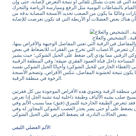
 التي قد تحدث بشكل تلقائي أو نتيجة التعرض لإصابة، حتى وإن
القيام بالنشاطات اليومية مثل الرفع وممارسة الرياضة والتحرك
ت وغالبًا ما يكون من الصعب تحديد الأنسجة المصابة بدقة من
بة.. التشخيص والعلاج
 والمفاصل في الرقبة التي تعني المفاصل الوجيهة والأقراص بينها،
ن أن تتعرض الأعصاب التي تخرج من الفقرات للانضغاط في بعض
شوكي الرقبي مما يؤدي إلى ضغط على الحبل الشوكي؛ حيث يشير
المساحة داخل قناة العمود الفقري ضيقة؛ وفي المنطقة الرقبية
 (الغطاء الخارجي للحبل الشوكي) وأحيانًا الحبل الشوكي نفسه
ا يكون نتيجة لخشونة المفاصل، تنكس الأقراص، وتضخم الأنسجة
الرخوة في منطقة الرقبة.
في منطقة الرقبة وتحتوي هذه الأقراص الموجودة بين كل فقرتين
ج صلب يشبه الألياف وطبقة داخلية لينة تشبه الجل إذا تعرض
قد تتعرض الطبقة الخارجية للتمزق (فتق) مما يسبب الألم وفي
ن يضغط على أو حتى يضر بجذر العصب الشوكي المجاور له وفي
بعض الحالات النادرة، قد يضغط القرص على الحبل الشوكي.
الألم العضلي الليفي