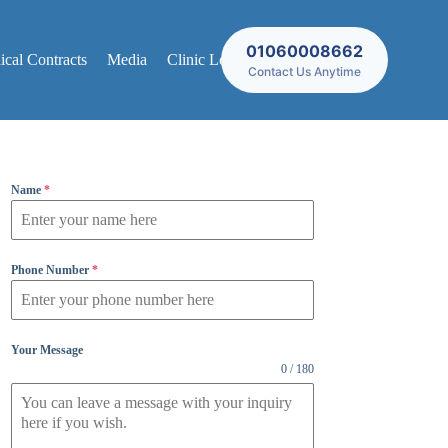
01060008662
cal Contracts
Media
Clinic Locations
Contact Us Anytime
Name
*
Phone Number
*
Your Message
0 / 180