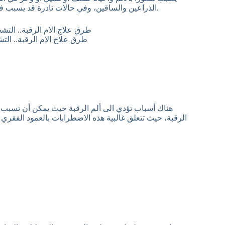
الذراعين والساقين، وفي حالات نادرة قد يسبب فقدان السيطرة على المثانة (سلس البول) والأمعاء (سلس البراز).
طرق علاج الام الرقبة.. الت
هناك أسباب تؤدي الى ألم الرقبة حيث يمكن أن تسبب م
الرقبة، حيث تتعلق غالبية هذه الاضطرابات بالعمود الفقري أ