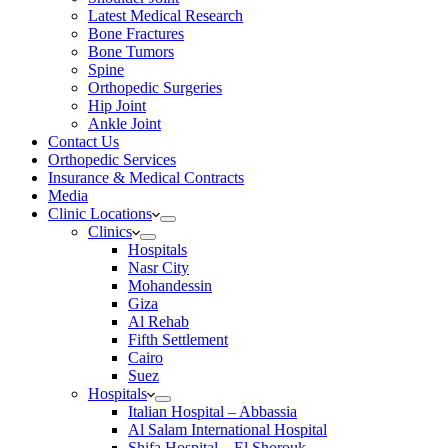
Latest Medical Research
Bone Fractures
Bone Tumors
Spine
Orthopedic Surgeries
Hip Joint
Ankle Joint
Contact Us
Orthopedic Services
Insurance & Medical Contracts
Media
Clinic Locations
Clinics
Hospitals
Nasr City
Mohandessin
Giza
Al Rehab
Fifth Settlement
Cairo
Suez
Hospitals
Italian Hospital – Abbassia
Al Salam International Hospital
Shifa Hospital – El Shorouk