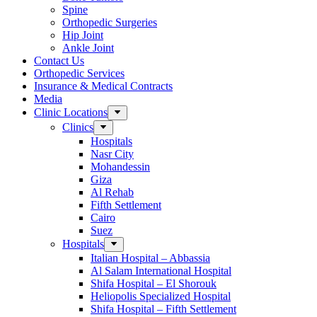
Spine
Orthopedic Surgeries
Hip Joint
Ankle Joint
Contact Us
Orthopedic Services
Insurance & Medical Contracts
Media
Clinic Locations
Clinics
Hospitals
Nasr City
Mohandessin
Giza
Al Rehab
Fifth Settlement
Cairo
Suez
Hospitals
Italian Hospital – Abbassia
Al Salam International Hospital
Shifa Hospital – El Shorouk
Heliopolis Specialized Hospital
Shifa Hospital – Fifth Settlement