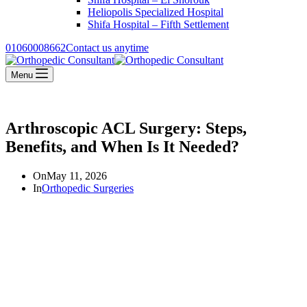
Heliopolis Specialized Hospital
Shifa Hospital – Fifth Settlement
01060008662
Contact us anytime
Menu
Arthroscopic ACL Surgery: Steps,
Benefits, and When Is It Needed?
On
May 11, 2026
In
Orthopedic Surgeries