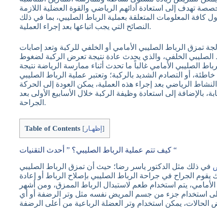
صصة تهدف إلى استعادة أدائهم الرياضي والقوة العضلية اللازمة
ول كافة المعلومات المتعلقة بعملية الرباط الصليبي، بما في ذلك
النصائح التي يجب اتباعها بعد إجراء العملية.
الجة تمزق الرباط الصليبي الأمامي أو الخلفي للركبة وتعد إصابات
اط الصليبي الخلفي، والذي يحدث عادة نتيجة تعرض الركبة لضغوط
اط الصليبي الأمامي غالباً ما تحدث أثناء ممارسة الرياضة نتيجة
اطئة، أو التصادم الشديد بالركبة؛ وتعتبر عملية الرباط الصليبي
لنشاط الرياضي بعد إجراء هذه العملية، يمكن العودة إلى الحركة
، بالإضافة إلى استعادة وظيفة الركبة خلال الأسابيع الأولى بعد
الجراحة.
Table of Contents
]
إظهـار
[
كيف تتم عملية الرباط الصليبي؟ ” أحدث التقنيات “
في ذلك مثل الدكتور ياسر رضا؛ حيث أن تمزق الرباط الصليبي
 يقوم الجراح في جراحة الرباط الصليبي بإصلاح الرباط أو إعادة
الأمامي، يتم استخدام طعم لاستبدال الرباط الممزق، ومن أشهر
د إلى استخدام جزء من جسم المريض نفسه مثل وتر الرضفة أو أي