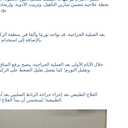
بخطة علاجية تتضمن تمارين التأهيل، وترتيب الأدوية، وإرشاد
يؤدي إلى حدوث عرج بعد عملية الرباط الصليبي أو تأخير في الشفاء.
بعد العملية الجراحية، قد تواجه تورمًا وألمًا في منطقة الركب
بالإضافة إلى استخدام الكمادات الباردة لتقليل التورم، وفقا للجدول الذي يحدده الطبيب.
خلال الأيام الأولى بعد العملية الجراحية، ينصح برفع ال
وتقليل التورم؛ كما يفضل تقليل الضغط على الركبة باستخدام العكازات حتى يتم السماح لك بالمشي بشكل طبيعي.
العلاج الطبيعي بعد إجراء جراحة الرباط الصليبي يعد أم
الطبيعية؛ يُستحسن أن يبدأ العلاج الطبيعي تحت إشراف مختص في الأسبوع الأول الذي يلي العملية.