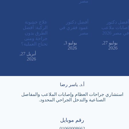
أفضل دكتور
أفضل دكتور
علاج خشونة
إصابات ملاعب
عمود فقري في
الركبة: أفضل
في مصر 2026
مصر
الطرق بدون
جراحة ومتى
يوليو 27,
يوليو 3,
تحتاج العملية؟
2026
2026
أبريل 27,
2026
أ.د. ياسر رضا
استشاري جراحات العظام وإصابات الملاعب والمفاصل
الصناعية والتدخل الجراحي المحدود.
رقم موبايل
01060008662