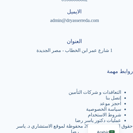
الايميل
admin@dryasserreda.com
العنوان
1 شارع عمر ابن الخطاب - مصر الجديدة
روابط مهمة
التعاقدات و شركات التأمين
إتصل بنا
احجز موعد
سياسة الخصوصية
شروط الاستخدام
عمليات دكتور ياسر رضا
English
حقوق النشر © لعام 2026 محفوظة لموقع الاستشاري د. ياسر
رضا
Arabic