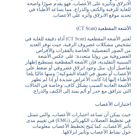
الانزلاق وتأثيره على الأعصاب، فهو يقدم صورًا واضحة
للغاية للرقبة والكتف والذراع، مما يساعد الأطباء في
تحديد موقع الانزلاق وأثره على الأعصاب.
الأشعة المقطعية (CT Scan)
تُعتبر الأشعة المقطعية (CT Scan) أداة دقيقة للغاية في
تشخيص مشكلات غضروف الرقبة، حيث توفر العديد
من الصور التفصيلية الخاصة بالفقرات والأقراص
الغضروفية من زوايا متعددة؛ على عكس الأشعة
السينية التقليدية، فإن الأشعة المقطعية تستطيع إظهار
تفاصيل أدق، مثل وجود انزلاق غضروفي أو ضغط على
الأعصاب أو تضيق في القناة الشوكية؛؛ ومنها غالبًا يلجأ
الأطباء إليها إذا كانت الأعراض شديدة أو إذا لم تظهر
الأشعة العادية السبب بشكل كاف، وخاصة في الحالات
التي تترافق مع خدر أو ألم يمتد إلى الكتف والذراع.
اختبارات الأعصاب
حيث يمكن أن تساعد اختبارات الأعصاب، والتي تتمثل
في تخطيط العضلات الكهربائي (EMG) في تقييم مدى
تأثير الأعصاب، كما يُتيح تخطيط الأعصاب معلومات
حول نشاط الأعصاب وتأثير انزلاقها.