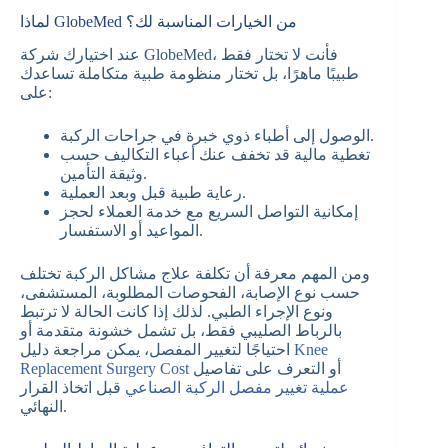
لماذا GlobeMed من الخيارات المناسبة لك؟
عند اختيارك شركة GlobeMed، فأنت لا تختار فقط
طبيبًا ماهرًا، بل تختار منظومة طبية متكاملة تساعدك
على:
الوصول إلى أطباء ذوي خبرة في جراحات الركبة.
تغطية مالية قد تخفف عنك أعباء التكاليف حسب
وثيقة التأمين.
رعاية طبية قبل وبعد العملية.
إمكانية التواصل السريع مع خدمة العملاء لحجز
المواعيد أو الاستفسار.
ومن المهم معرفة أن تكلفة علاج مشاكل الركبة تختلف
حسب نوع الإصابة، الفحوصات المطلوبة، المستشفى،
ونوع الإجراء الطبي. لذلك إذا كانت الحالة لا ترتبط
بالرباط الصليبي فقط، بل تشمل خشونة متقدمة أو
Knee
احتياجًا لتغيير المفصل، يمكن مراجعة دليل
أو التعرف على تفاصيل
Replacement Surgery Cost
عملية تغيير مفصل الركبة الصناعي
قبل اتخاذ القرار
النهائي.