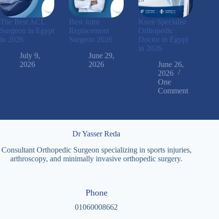
The Best ACL
Best Joint
Knee Specialist
Surgeon in Egypt
Replacement
Orthopedic
in 2026
Surgeon 2026
Doctor in Egypt
in 2026
July 9,
June 29,
2026
2026
June 26,
2026
One
Comment
Dr Yasser Reda
Consultant Orthopedic Surgeon specializing in sports injuries,
arthroscopy, and minimally invasive orthopedic surgery.
Phone
01060008662