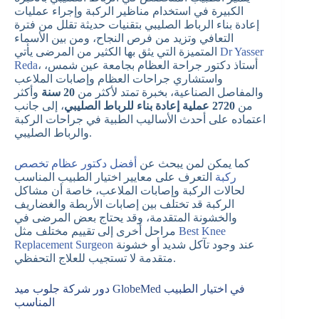
الكبيرة في استخدام مناظير الركبة وإجراء عمليات
إعادة بناء الرباط الصليبي بتقنيات حديثة تقلل من فترة
التعافي وتزيد من فرص النجاح، ومن بين الأسماء
Dr Yasser
المتميزة التي يثق بها الكثير من المرضى يأتي
، أستاذ دكتور جراحة العظام بجامعة عين شمس،
Reda
واستشاري جراحات العظام وإصابات الملاعب
والمفاصل الصناعية، بخبرة تمتد لأكثر من
20 سنة
وأكثر
من
2720 عملية إعادة بناء للرباط الصليبي
، إلى جانب
اعتماده على أحدث الأساليب الطبية في جراحات الركبة
والرباط الصليبي.
كما يمكن لمن يبحث عن
أفضل دكتور عظام تخصص
ركبة
التعرف على معايير اختيار الطبيب المناسب
لحالات الركبة وإصابات الملاعب، خاصة أن مشاكل
الركبة قد تختلف بين إصابات الأربطة والغضاريف
والخشونة المتقدمة، وقد يحتاج بعض المرضى في
Best Knee
مراحل أخرى إلى تقييم مختلف مثل
عند وجود تآكل شديد أو خشونة
Replacement Surgeon
متقدمة لا تستجيب للعلاج التحفظي.
دور شركة جلوب ميد GlobeMed في اختيار الطبيب
المناسب