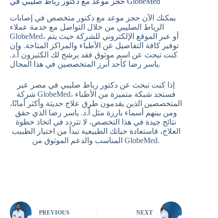
حجز موعد مع دكتور رباط صليبي في GlobeMed
يمكنك الآن حجز موعد مع دكتور متخصص في إصابات
الرباط الصليبي من خلال التواصل مع خدمة عملاء
GlobeMed، أو عبر الموقع الإلكتروني للشركة حيث يتم
توفير كافة التفاصيل عن الأطباء والمراكز المتاحة. وإن
كنت تبحث عن اسم موثوق فقد يرشح لك الكثيرون أ.د.
ياسر رضا كأحد أبرز المتخصصين في هذا المجال.
إذا كنت تبحث عن دكتور رباط صليبي في مصر عبر
شركة GlobeMed، فستجد شبكة متميزة من الأطباء
المتخصصين الذين يقدمون طرق علاج حديثة وأكثر أمانًا،
ومن بينهم أسماء بارزة مثل أ.د. ياسر رضا الذي حقق
نتائج جيدة في هذا التخصص، لا تتردد في اتخاذ خطوة
العلاج، فاستعادة حياتك الطبيعية تبدأ من اختيار الطبيب
المناسب والدعم الموثوق من GlobeMed.
PREVIOUS
NEXT