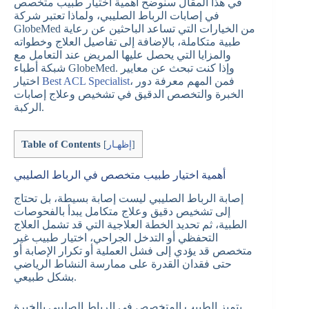
في هذا المقال سنوضح أهمية اختيار طبيب متخصص
في إصابات الرباط الصليبي، ولماذا تعتبر شركة
GlobeMed من الخيارات التي تساعد الباحثين عن رعاية
طبية متكاملة، بالإضافة إلى تفاصيل العلاج وخطواته
والمزايا التي يحصل عليها المريض عند التعامل مع
شبكة أطباء GlobeMed. وإذا كنت تبحث عن معايير
، فمن المهم معرفة دور
Best ACL Specialist
اختيار
الخبرة والتخصص الدقيق في تشخيص وعلاج إصابات
الركبة.
Table of Contents
]
إظهـار
[
أهمية اختيار طبيب متخصص في الرباط الصليبي
إصابة الرباط الصليبي ليست إصابة بسيطة، بل تحتاج
إلى تشخيص دقيق وعلاج متكامل يبدأ بالفحوصات
الطبية، ثم تحديد الخطة العلاجية التي قد تشمل العلاج
التحفظي أو التدخل الجراحي، اختيار طبيب غير
متخصص قد يؤدي إلى فشل العملية أو تكرار الإصابة أو
حتى فقدان القدرة على ممارسة النشاط الرياضي
بشكل طبيعي.
يتميز الطبيب المتخصص في الرباط الصليبي بالخبرة