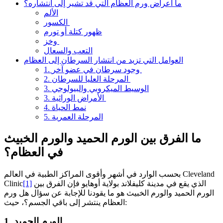
ما أعراض ورم العظام التي قد تشير إلى انتشاره؟
الألم
الكسور
ظهور كتلة أو تورم
وخز
التعب والسعال
العوامل التي تزيد من انتشار السرطان إلى العظام
1. وجود سرطان في عضو آخر
2. المرحلة العليا للسرطان
3. الوسيط الميكروبي والبيولوجي
3. الأمراض الوراثية
4. نمط الحياة
5. المرحلة العمرية
ما الفرق بين الورم الحميد والورم الخبيث
في العظام؟
بحسب الوارد في أشهر وأقوى المراكز الطبية في العالم Cleveland
الذي يقع في مدينة كليفلاند بولاية أوهايو فإن الفرق بين
[1]
Clinic
الورم الحميد والورم الخبيث هو ما يقودنا للإجابة عن سؤال هل ورم
العظام ينتشر إلى باقي الجسم؟، حيث:
1. الورم الحميد