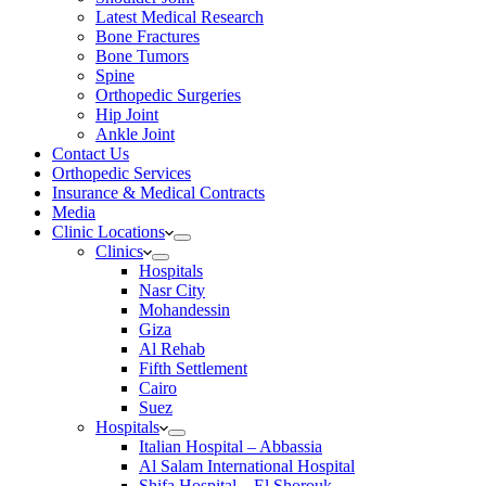
Latest Medical Research
Bone Fractures
Bone Tumors
Spine
Orthopedic Surgeries
Hip Joint
Ankle Joint
Contact Us
Orthopedic Services
Insurance & Medical Contracts
Media
Clinic Locations
Clinics
Hospitals
Nasr City
Mohandessin
Giza
Al Rehab
Fifth Settlement
Cairo
Suez
Hospitals
Italian Hospital – Abbassia
Al Salam International Hospital
Shifa Hospital – El Shorouk