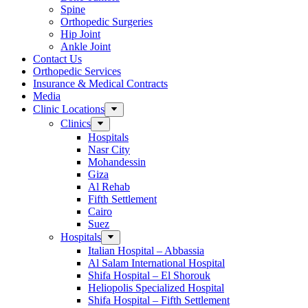
Spine
Orthopedic Surgeries
Hip Joint
Ankle Joint
Contact Us
Orthopedic Services
Insurance & Medical Contracts
Media
Clinic Locations
Clinics
Hospitals
Nasr City
Mohandessin
Giza
Al Rehab
Fifth Settlement
Cairo
Suez
Hospitals
Italian Hospital – Abbassia
Al Salam International Hospital
Shifa Hospital – El Shorouk
Heliopolis Specialized Hospital
Shifa Hospital – Fifth Settlement