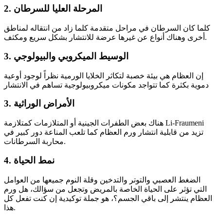
2. المرحلة العليا للسرطان
كلما كان السرطان في مراحل متقدمة كلما زاد من انتقاله لمناطق
أخرى وهناك أنواع عن غيرها عرضة للانتشار بشكل سريع ومكثف.
3. الوسيط الميكروبي والبيولوجي
إن العظام هي بيئة خصبة لتكاثر الخلايا الورمية نظراً لوجود أوعية
دموية بكثرة كما تتواجد مكونات ميكروبيولوجية تساهم في الانتشار
3. الأمراض الوراثية
هناك بعض الطفرات الجينية أو المتلازمات كمتلازمة Li-Fraumeni
تزيد من قابلية انتشار ورم العظام كما تلعب المناعة دور كبير في
محاربة السرطانات.
4. نمط الحياة
الضغط العصبي والتوتر والتدخين وقلة النوم جميعها من العوامل
التي تؤثر على الحياة الخاصة بالمريض وتجعل من سؤالك، هل ورم
العظام ينتشر إلى باقي الجسم؟، هو جملة توكيدية إن كنت تفعل كل
هذا.