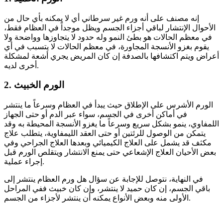
إنه مصنف على أنه ورم غير سرطاني أي لا يمكنه بأي حال من
الأحوال الإنتشار لباقي أجزاء الجسم ويظل موجداً في العظام فقط،
في معظم الحالات هو بطئ النمو وله حدود لا يتجاوزها وواضحة ولا
يقوم بغزو الأنسجة المجاورة، في معظم الحالات لا يتسبب في أي
أعراض ويتم اكتشافها بالصدفة إن كان المريض يجري أشعة لمشكلة
أخرى لديه.
2. الورم الخبيث
الورم الأشرس على الإطلاق حيث يبدأ في العظام وسرعاً ما ينتشر
في أماكن أخرى في الجسم، سواء عبر الدم أو حتى الجهاز
اللمفاوي، ينمو بشكل سريع وسرعاً ما يغزو الأنسجة المحيطة به وقد
يتمكن من الوصول للرئتين أو حتى العقد الليمفاوية، يتطلب علاج
مكثف قد يشمل على العلاج الكيميائي وبعدها العلاج الجراحي وفي
بعض الأحيان العلاج الإشعاعي حتى يمنع الانتشار ويتقلص الورم قبل
إجراء عملية.
في النهاية، نتوصل للإجابة عن سؤال هل ورم العظام ينتشر إلى
باقي الجسم، إن كان حميد لا ينتشر، وإن كان خبيث ففي المراحل
الأولى منه وبعض الأنواع يمكنه أن ينتشر لأجزاء من الجسم.