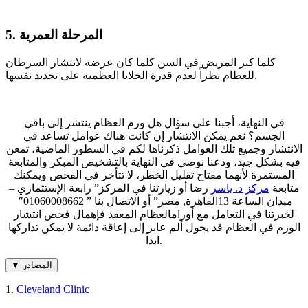
5. المرحلة العمرية
كلما كبر المريض في السن كلما كان عرضة لانتشار السرطان
للعظام نظراً لعدم قدرة الخلايا العظمية على تجديد نفسها.
في النهاية، أجبنا على سؤال هل ورم العظام ينتشر إلى باقي
الجسم؟ نعم يمكن الانتشار إن كانت هناك عوامل تساعد في
الانتشار وجميع تلك العوامل ذكرناها لكم في السطور الماضية، تمعن
فيه بشكل جيد، ودعنا نوصي في النهاية بالتشخيص المبكر والمتابعة
المستمرة لأنهما مفتاح تقليل الخطر، لا تتأخر في الفحص ويمكنك
متابعة
مركز د. ياسر
رضا أو زيارتنا في المركز” رابعة الإستثماري –
ميدان الساعة 13القاهرة, مصر” أو الاتصال بنا ” 01060008662″
لخبرتنا في التعامل مع أورامالعظام المعقد فإهمال فحص انتشار
الورم في العظام قد يحول ألم عابر إلى إعاقة دائمة لا يمكن تداركها
ابداً.
▼ المصادر
1.
Cleveland Clinic