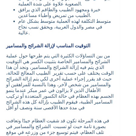
الصعوبة علاوة على شدة العملية.
خبرة ومجهود الطبيب والطاقم الذي يرافق
الطبيب من تمريض وأطباء مساعدين.
متوسط التكلفة لهذه العملية متوسط بشكل عام
في مصر والدول العربية، ويحقق نسب نجاح
عالية.
التوقيت المناسب لإزالة الشرائح والمسامير
من بين التساؤلات الكثيرة التي يتم طرحها حول عملية
الشرائح والمسامير الخاصة بتثبيت الكسر هي التوقيت
الذي يتم فيه إزالة الشرائح والمسامير، ونجد أن هذا
الوقت يختلف على حسب تقرير الطبيب المعالج للحالة،
حيث قد يقرر إجراء عملية أخرى لكي يتم إزالة الشرائح
والمسامير من شخص لآخر، وهذا بالنسبة للمراهقين أو
الأطفال الذين لا يزالون في عمر مبكر عندما ينمو
الجسم بهذه العظام في حالة الكسور المتعددة أو تركيب
المسامير الطبية، فيقوم الطبيب بإزالة كل هذه الشرائح
في مدة حدها الأقصى سنة ونصف أو أقل
في هذه المرحلة تكون قد شفيت العظام جيدًا وتعافت
بصورة تامة حيث لو تسببت الشرائح والمسامير في
تلف العظام، فيتم توسيع جزء من وزرعه في موقع