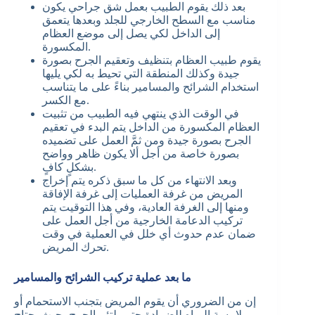
بعد ذلك يقوم الطبيب بعمل شق جراحي يكون
مناسب مع السطح الخارجي للجلد وبعدها يتعمق
إلى الداخل لكي يصل إلى موضع العظام
المكسورة.
يقوم طبيب العظام بتنظيف وتعقيم الجرح بصورة
جيدة وكذلك المنطقة التي تحيط به لكي يليها
استخدام الشرائح والمسامير بناءً على ما يتناسب
مع الكسر.
في الوقت الذي ينتهي فيه الطبيب من تثبيت
العظام المكسورة من الداخل يتم البدء في تعقيم
الجرح بصورة جيدة ومن ثمَّ العمل على تضميده
بصورة خاصة من أجل ألا يكون ظاهر وواضح
بشكلٍ كافٍ.
وبعد الانتهاء من كل ما سبق ذكره يتم إخراج
المريض من غرفة العمليات إلى غرفة الإفاقة
ومنها إلى الغرفة العادية، وفي هذا التوقيت يتم
تركيب الدعامة الخارجية من أجل العمل على
ضمان عدم حدوث أي خلل في العملية في وقت
تحرك المريض.
ما بعد عملية تركيب الشرائح والمسامير
إن من الضروري أن يقوم المريض بتجنب الاستحمام أو
ملامسة المياه للضمادة حتى يلتئم الجرح، حيث يحتاج