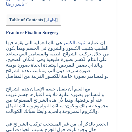
“.
ياسر رضا
Table of Contents
]
إظهـار
[
Fracture Fixation Surgery
إن عملية
تثبيت الكسر
هي تلك العملية التي يقوم فيها
الطبيب بتثبيت الكسور والشروخ في الجسم وهذا يكون
من خلال تركيب الشرائح الطبية والمسامير التي تساعد
على التئام الكسر بصورة طبيعية وفي المكان الصحيح،
وبالتالي يضمن للمريض استعادة الحياة بصورة يومية
بصورة سريعة دون ألم، وتتناسب هذه الشرائح
والمسامير بصورة خاصة للكسور القريبة من المفاصل.
مع العلم أن يتقبل جسم الإنسان هذه الشرائح
والمسامير بصورة عادية فلا يتم اعتبارها جسم غريب
عنه أو يرفضها، وهذا لأن هذه الشرائح المصنوعة من
مجموعة سبائك وتكون: سبائك التيتانيوم وسبائك النيكل
والكروم الممزوجة بالحديد وأيضًا سبائك الكوبالت.
الجدير بالذكر أن من غير المستحب تركيب الشرائح في
حال وجود تلوث حول الجرح بسبب الحوادث التي