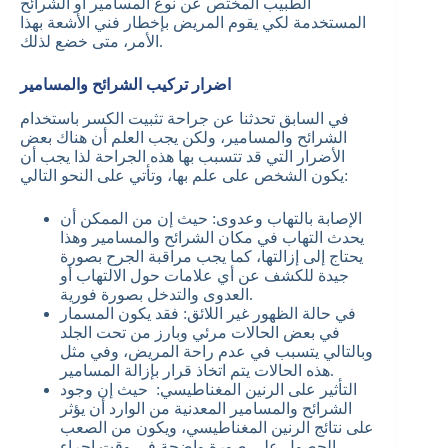
الطبيب المختص عن نوع المسامير أو الشرائح
المستخدمة لكي يقوم المريض بإخطار فني الأشعة بهذا
الأمر، متى خضع لذلك.
اضرار تركيب الشرائح والمسامير
في السابق تحدثنا عن جراحة تثبيت الكسر باستخدام
الشرائح والمسامير، ولكن يجب العلم أن هناك بعض
الأضرار التي قد تتسبب بها هذه الجراحة لذا يجب أن
يكون الشخص على علم بها، وتأتي على النحو التالي:
الإصابة بالتهاب وعدوى: حيث إن من الممكن أن
يحدث التهاب في مكان الشرائح والمسامير وهذا
يحتاج إلى إزالتها، كما يجب مراقبة الجرح بصورة
جيدة للكشف عن أي علامات حول الالتهاب أو
العدوى والتدخل بصورة فورية.
في حالة الظهور غير اللائق: فقد يكون المسمار
في بعض الحالات مرئي وبارز من تحت الجلد
وبالتالي يتسبب في عدم راحة المريض، وفي مثل
هذه الحالات يتم اتخاذ قرار بإزالة المسامير.
التأثير على الرنين المغناطيسي: حيث إن وجود
الشرائح والمسامير المعدنية من الوارد أن يؤثر
على نتائج الرنين المغناطيسي، ويكون من الصعب
الحصول على صورة واضحة في وقت إجراء