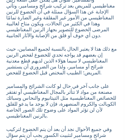
مغناطيسي للمريض بعد تركيب شرائح ومسامير، وتأتي
الإجابة عن هذا السؤال ممثلة في أن الخضوع للرنين
المغناطيسي من الأمور غير المقلقة وغير الضارة تمامًا
وهذا في الكثير من الحالات، ويكون متاح لغالبية
المرضى الخضوع للتصوير بجهاز الرنين المغناطيسي
دون أي خوف أو قلق من الإصابة والآثار الجانبية.
مع ذلك هذا لا يعتبر الحال بالنسبة لجميع المصابين، حيث
إن بعضهم قد يواجه تحدي للخضوع لفحص الرنين
المغناطيسي لا سيما هؤلاء الذين لديهم قطع معدنية
شرائح أو مسامير، ولذا من الضروري أن يستشير
المريض؛ الطبيب المختص قبل الخضوع للفحص.
على جانب آخر في حال لو كانت الشرائح والمسامير
مصنعة من مواد لا تتأثر بالمجال المغناطيسي أو تفتقر
للخصائص المغناطيسية مثل التيتانيوم والنحاس وسبائك
الكوبالت والكروم المنصهرة، فإن لا يوجد ما يدعو للقلق
لأن لن تؤثر المواد على وضوح تلك الصور الخاصة
بالرنين المغناطيسي.
وفي جميع الأحوال نجد أن بعد أن يتم الخضوع لتركيب
شرائح ومسامير لتثبيت الكسور يجب أن يتم سؤال