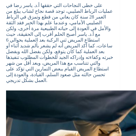
على خطى النجاحات التي حققها أ.د. ياسر رضا في
عمليات الرباط الصليبي، توجد قصة نجاح لشاب يبلغ من
العمر 28 سنة كان يعاني من قطع وتمزق في الرباط
الصليبي الأمامي، وعندما علم بهذا الخبر فقد الثقة
والأمل في العودة إلى حياته الطبيعية مرة أخرى، ولكن
مع أ.د. ياسر أصبح الحلم أقرب إلى الحقيقة، حيث
استطاع المريض ثني الركبة بعد العملية بحوالي 6
ساعات، كما أكد المريض أنه لم يشعر بألم شديد أثناء أو
بعد العملية كما كان يتوقع، ولكن بفضل الله وبفضل
خبرته وكفاءته وإدراكه الجيد للخطوات المطلوب تنفيذها
والتي تتناسب مع هذا المريض، وبعد أقل من شهر
استطاع المريض القيام ببعض التمارين التي تؤكد على
تحسن حالته مثل صعود السلم، القيادة، والعودة إلى
العمل بشكل تدريجي.