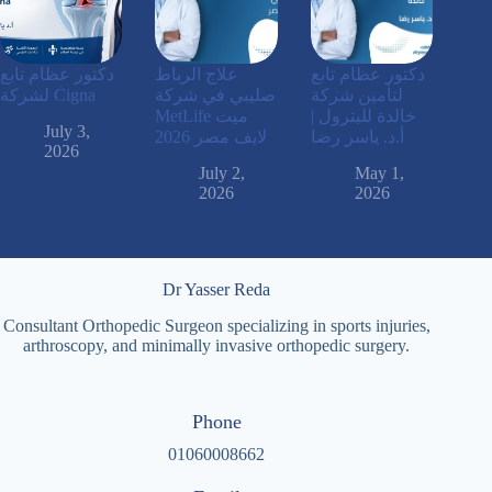
دكتور عظام تابع
علاج الرباط
دكتور عظام تابع
لتأمين شركة
صليبي في شركة
لشركة Cigna
خالدة للبترول |
MetLife ميت
July 3,
أ.د. ياسر رضا
لايف مصر 2026
2026
July 2,
May 1,
2026
2026
Dr Yasser Reda
Consultant Orthopedic Surgeon specializing in sports injuries,
arthroscopy, and minimally invasive orthopedic surgery.
Phone
01060008662