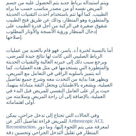
ويتم استبداله برباط جديد يتم الحصول عليه من جسم
المريض نفسه أو من مصدر مناسب حسب ما يراه
الطبيب. كما أنها تتم باستخدام أحدث التقنيات الحديثة
والمتطورة وهو المنظار، وذلك عن طريق فتح الطبيب
شقوق صغيرة في الركبة من أجل قدرة الطبيب على
إدخال المنظار ورؤية الأنسجة والأوتار المطلوب
إصلاحها.
أما بالنسبة لخبرة أ.د. ياسر، فهو قام بالعديد من عمليات
الرباط الصليبي التي كانت لها نتائج جيدة للمرضى،
ويرجع سبب ذلك إلى خبرته العالية والتقنيات الحديثة
والمتطورة التي يستخدمها في مثل هذه العمليات، كما
أنه يتميز بأسلوبه الراقي في التعامل مع المريض،
ويظهر هذا بداية من التحدث معه وشرح جميع تفاصيل
العملية، ويشعره بالاطمئنان ويجعل الثقة متبادلة بينهما،
حيث يركز على العامل النفسي للمريض قبل البدء في
العملية، بالإضافة إلى أن راحة المريض وسلامته من
أولى اهتماماته.
وفي الحالات التي تحتاج إلى تدخل جراحي، يمكن
Arthroscopic ACL
للمريض قراءة تفاصيل أكثر عن
، لمعرفة متى يتم اللجوء إليها، وما دور
Reconstruction
المنظار في تقليل التدخل الجراحي وتحسين دقة