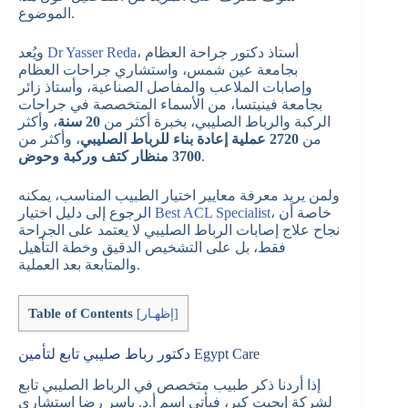
الموضوع.
، أستاذ دكتور جراحة العظام
Dr Yasser Reda
ويُعد
بجامعة عين شمس، واستشاري جراحات العظام
وإصابات الملاعب والمفاصل الصناعية، وأستاذ زائر
بجامعة فينيتسا، من الأسماء المتخصصة في جراحات
الركبة والرباط الصليبي، بخبرة أكثر من
20 سنة
، وأكثر
من
2720 عملية إعادة بناء للرباط الصليبي
، وأكثر من
.
3700 منظار كتف وركبة وحوض
ولمن يريد معرفة معايير اختيار الطبيب المناسب، يمكنه
، خاصة أن
Best ACL Specialist
الرجوع إلى دليل اختيار
نجاح علاج إصابات الرباط الصليبي لا يعتمد على الجراحة
فقط، بل على التشخيص الدقيق وخطة التأهيل
والمتابعة بعد العملية.
Table of Contents
]
إظهـار
[
دكتور رباط صليبي تابع لتأمين Egypt Care
إذا أردنا ذكر طبيب متخصص في الرباط الصليبي تابع
لشركة إيجبت كير، فيأتي اسم أ.د. ياسر رضا استشاري