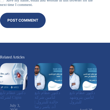
Save my name, email and website in this browser for the
next time I comment.
POST COMMENT
Related Articles
دكتور عظام تابع
دكتور عظام تابع
دكتور عظام تابع
لتأمين بتروشهد
لتأمين شركة
لشركة Cigna
للبترول
خالدة للبترول |
July 3,
أ.د. ياسر رضا
2026