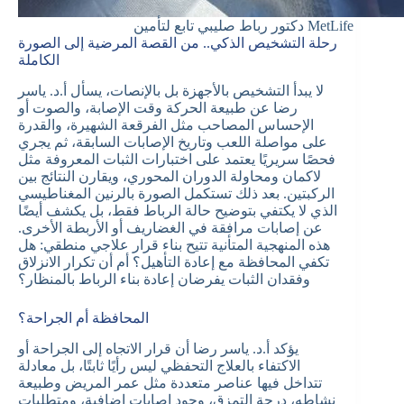
دكتور رباط صليبي تابع لتأمين MetLife
رحلة التشخيص الذكي.. من القصة المرضية إلى الصورة
الكاملة
لا يبدأ التشخيص بالأجهزة بل بالإنصات، يسأل أ.د. ياسر
رضا عن طبيعة الحركة وقت الإصابة، والصوت أو
الإحساس المصاحب مثل الفرقعة الشهيرة، والقدرة
على مواصلة اللعب وتاريخ الإصابات السابقة، ثم يجري
فحصًا سريريًا يعتمد على اختبارات الثبات المعروفة مثل
لاكمان ومحاولة الدوران المحوري، ويقارن النتائج بين
الركبتين. بعد ذلك تستكمل الصورة بالرنين المغناطيسي
الذي لا يكتفي بتوضيح حالة الرباط فقط، بل يكشف أيضًا
عن إصابات مرافقة في الغضاريف أو الأربطة الأخرى.
هذه المنهجية المتأنية تتيح بناء قرار علاجي منطقي: هل
تكفي المحافظة مع إعادة التأهيل؟ أم أن تكرار الانزلاق
وفقدان الثبات يفرضان إعادة بناء الرباط بالمنظار؟
المحافظة أم الجراحة؟
يؤكد أ.د. ياسر رضا أن قرار الاتجاه إلى الجراحة أو
الاكتفاء بالعلاج التحفظي ليس رأيًا ثابتًا، بل معادلة
تتداخل فيها عناصر متعددة مثل عمر المريض وطبيعة
نشاطه، درجة التمزق، وجود إصابات إضافية، ومتطلبات