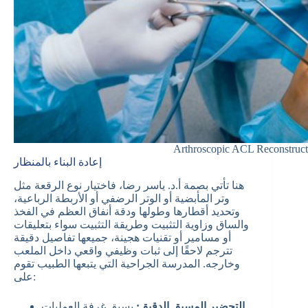
Arthroscopic ACL Reconstruct
إعادة البناء بالمنظار
هنا تأتي بصمة أ.د. ياسر رضا، فاختيار نوع الرقعة مثل
وتر المأبضية أو الوتر الرضفي أو الأربطة الرباعية،
وتحديد أقطارها وطولها ودقة أنفاق العظم في الفخذ
والساق وزاوية التثبيت وطريقة التثبيت سواء بتعليقات
أو مسامير أو تقنيات هجينة، جميعها تفاصيل دقيقة
تترجم لاحقًا إلى ثبات وظيفي واقعي داخل الملعب
وخارجه. المدرسة الجراحية التي يتبعها الطبيب تقوم
على:
التحضير المسبق الدقيق:
يسبق غرفة العمليات