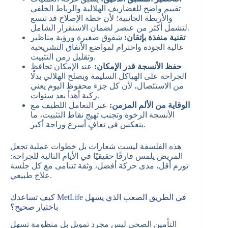
تقييم واضح للغضاريف الهلالية والرباط الخلفي
والأربطة الجانبية؛ لأن خطة الإصلاح قد تتسع
لتشمل أكثر من عنصر لضمان الاستقرار الشامل.
تقنية منفذة بإتقان:
شقوق صغيرة ورؤية مناظير
عالية الجودة واحترام لمواضع الأنفاق التشريحية
وتقليل زمن التثبيت.
حفظ الأنسجة قدر الإمكان:
عند الإمكان تحافظ
الجراحة على الهياكل السليمة ويصلح الهلالي بدلًا
من الاستئصال، لأن كل جزء محفوظ اليوم يعني
ركبة أهدأ بعد سنوات.
الوقاية من الألم المزمن:
عبر التعامل اللطيف مع
الأنسجة الرخوة وتجنب تهيج نقاط التثبيت، ما
ينعكس في تعافٍ أسرع وراحة أكبر.
هذه الفلسفة ليست شعارات بل خطوات عملية تجعل
المريض يلمس فارقًا حقيقيًا في الأيام التالية للجراحة:
تورم أقل، مدى حركة أفضل، وثقة تتنامى مع كل جلسة
علاج طبيعي.
كيف تساعدك MetLife في الطريق الصعب الذي يسهل
باختيار صحيح؟
التأمين الصحي ليس مجرد تمويل بل منظومة تسهل