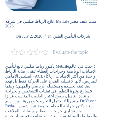
علاج الرباط صليبي في شركة MetLife ميت لايف مصر
2026
شركات التأمين الطبي
In
July 2, 2026
On
Evaluate the topic
دكتور رباط صليبي تابع لتأمين MetLife؛ حيث في عالم
الإصابات الرياضية وجراحات العظام تبقى إصابة الرباط
الصليبي الأمامي (ACL) واحدة من أكثر الإصابات إرباكًا
للمريض، لأنها لا تسلبه القدرة على الحركة فقط بل تهدد
أيضًا ثقته بجسده ومستقبله الرياضي والمهني؛ وبينما
تتسارع وتيرة التطور في تقنيات التشخيص والجراحة
وإعادة التأهيل، يصبح اختيار الطبيب المناسب قرارًا
Dr Yasser
مصيريًا لا يحتمل التجريب؛ ومن هنا يبرز اسم
، أستاذ دكتور جراحة العظام بجامعة عين شمس،
Reda
واستشاري جراحات العظام وإصابات الملاعب
والمفاصل الصناعية، وأستاذ زائر بجامعة فينيتسا، بخبرة