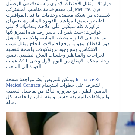
قراراتك، وتقلل الاحتكاك الإداري وتساعدك في الوصول
إلى مقدم خدمة مناسب. لمشتركي MetLife، فإن
الاستفادة من شبكة معتمدة وخدمات ما قبل الموافقات
الطبية وتنسيق المواعيد والفوترة المباشرة، تعني أن
تركيزك كله سيكون على علاجك وتعافيك، لا على
فواتيرك؛ حيث يثمن أ.د. ياسر رضا هذه الميزة لأنها
تساعد على الالتزام بخطط المتابعة والأشعة والتأهيل
دون انقطاع، وهو ما يرفع احتمالات النجاح ويقلل نسب
الانتكاس. ومع وجود بروتوكولات واضحة لتغطية
الجراحات والمناظير وجلسات العلاج الطبيعي، تصبح
عملية ACL رحلة محكمة الإيقاع من اليوم الأول وحتى
العودة إلى الملعب.
Insurance &
ويمكن للمريض أيضًا مراجعة صفحة
للتعرف على خطوات استخدام
Medical Contracts
التأمين الطبي، مع ضرورة التأكد من تفاصيل التغطية
والموافقات المسبقة حسب وثيقة التأمين الخاصة بكل
حالة.