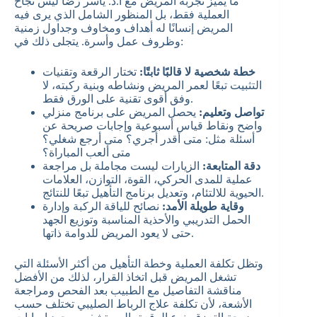
ما يميز تجربة المريض مع أ.د. ياسر رضا ليس نجاح
العملية فقط، بل المنظور الشامل الذي يرى فيه
المريض إنسانًا له أهداف ومخاوف وجداول زمنية
وظروف عمل وأسرة. يتجلى ذلك في:
خطة شخصية لا قالبًا ثابتًا:
تختار الرقعة وتقنيات
التثبيت تبعًا لعمر المريض ونشاطه وبنية ركبته، لا
وفق أقوى تقنية على الورق فقط.
تواصل وتعليم:
يحصل المريض على برنامج منزلي
واضح ونقاط قياس أسبوعية وإجابات صريحة عن
أسئلة مثل: متى أقدر أجري؟ متى أرجع شغلي؟
متى ألعب المباراة؟
دقة المتابعة:
الزيارات ليست مجاملة بل مراجعة
عملية للمدى الحركي، القوة، التوازن، العلامات
الحيوية للالتئام، وتعديل برنامج التأهيل تبعًا للنتائج.
وقاية طويلة الأمد:
نصائح للياقة الركبة وإدارة
الحمل التدريبي والأحذية المناسبة وتوزيع الجهد
حتى لا يعود المريض للدوامة ذاتها.
وتظل تكلفة العملية وخطة التأهيل من أكثر الأسئلة التي
تشغل المريض قبل اتخاذ القرار، لذلك من الأفضل
مناقشة التفاصيل مع الطبيب بعد الفحص ومراجعة
الأشعة، لأن تكلفة علاج الرباط الصليبي تختلف حسب