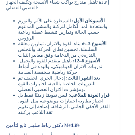
إعادة تأهيل متدرج يواكب شفاء الأنسجة وتكيف الجهاز
العصبي العضلي:
الأسبوعان الأول:
السيطرة على الألم والتورم
واستعادة المد الكامل للركبة والمشي المدعوم
حسب الحالة وتمارين تنشيط عضلة رباعية
الرؤوس.
الأسبوع 3–6:
بناء القوة والاتزان، تمارين مغلقة
السلسلة، تحسين نطاق الحركة، والتخلص
التدريجي من الدعامة وفق معايير الثبات.
الأسبوع 6–12:
تأهيل متقدم للقوة والتحمل،
تدريبات الاتزان الديناميكي، والبدء في أنماط
حركة رياضية منخفضة الصدمة.
بعد الشهر الثالث:
إدخال الجري الخفيف ثم
التدريبات الخاصة باللعبة، اختبارات القوة
ومؤشرات الاتزان العصبي العضلي.
قرار العودة للملاعب:
ليس تقويمًا زمنيًا فقط بل
اجتياز بطارية اختبارات موضوعية مثل القوة،
القفز الأفقي الجانبي، الرشاقة، إضافة إلى تقييم
ثقة اللاعب بركبته.
دكتور رباط صليبي تابع لتأمين MetLife