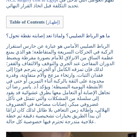
تحديد التكلفة قبل اتخاذ القرار النهائي.
Table of Contents
]
إظهـار
[
ما هو الرباط الصليبي؟ ولماذا تعد إصابته نقطة تحول؟
الرباط الصليبي الأمامي هو عبارة عن حارس استقرار
الركبة في الحركات السريعة والمتقاطعة؛ هو الذي يمنع
عظمة الساق من الانزلاق للأمام بصورة مفرطة ويضبط
الدوران المفاجئ عند الجري والتوقف والالتفاف والقفز؛
لذلك فإن تمزقه الكامل أو الجزئي يترجم فورًا إلى
فقدان الثبات، وارتخاء مزعج وآلام متفاوتة، وقدرة
محدودة على الثقة بالركبة أثناء التمرين أو حتى في
الأنشطة اليومية البسيطة؛ ويؤكد أ.د. ياسر رضا أن
تجاهل الإصابة أو التعامل معها بطرق عشوائية قد يقود
إلى سلسلة من المشكلات والتي تتمثل في تآكل
غضروفي مبكر، إصابات مصاحبة في الغضروف
الهلالي، وإطالة زمن التعافي بلا طائل لذلك كان لزامًا
أن يبدأ الطريق بخيارات تشخيصية دقيقة ثم خطة
علاجية متدرجة تحترم فيها خصوصية كل حالة.