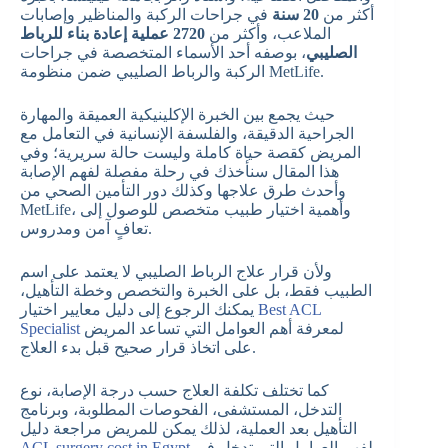
أكثر من
20 سنة
في جراحات الركبة والمناظير وإصابات
الملاعب، وأكثر من
2720 عملية إعادة بناء للرباط
الصليبي
، بوصفه أحد الأسماء المتخصصة في جراحات
الركبة والرباط الصليبي ضمن منظومة MetLife.
حيث يجمع بين الخبرة الإكلينيكية العميقة والمهارة
الجراحية الدقيقة، والفلسفة الإنسانية في التعامل مع
المريض كقصة حياة كاملة وليست حالة سريرية؛ وفي
هذا المقال سنأخذك في رحلة مفصلة لفهم الإصابة
وأحدث طرق علاجها وكذلك دور التأمين الصحي من
MetLife، وأهمية اختيار طبيب متخصص للوصول إلى
تعافٍ آمن ومدروس.
ولأن قرار علاج الرباط الصليبي لا يعتمد على اسم
الطبيب فقط، بل على الخبرة والتخصص وخطة التأهيل،
Best ACL
يمكنك الرجوع إلى دليل معايير اختيار
لمعرفة أهم العوامل التي تساعد المريض
Specialist
على اتخاذ قرار صحيح قبل بدء العلاج.
كما تختلف تكلفة العلاج حسب درجة الإصابة، نوع
التدخل، المستشفى، الفحوصات المطلوبة، وبرنامج
التأهيل بعد العملية، لذلك يمكن للمريض مراجعة دليل
لفهم العوامل التي تدخل في
ACL surgery cost in Egypt