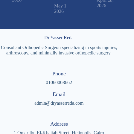
April 28,
2026
May 1,
2026
Dr Yasser Reda
Consultant Orthopedic Surgeon specializing in sports injuries,
arthroscopy, and minimally invasive orthopedic surgery.
Phone
01060008662
Email
admin@dryasserreda.com
Address
1 Omar Ibn El-Khattab Street, Heliopolis, Cairo