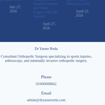
Surgical Options
Heliopolis 2026
July 27,
and When
2026
April 22,
Surgery May Be
2026
Needed
April 27,
2026
Dr Yasser Reda
Consultant Orthopedic Surgeon specializing in sports injuries,
arthroscopy, and minimally invasive orthopedic surgery.
Phone
01060008662
Email
admin@dryasserreda.com