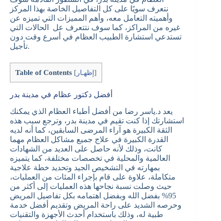
نتعرف سويًا على كل التفاصيل الخاصة بهذا المركز
وأهميته التعامل معه، وأهم المميزات التي تميزه عن
غيره من المراكز، كما سوف نتتعرف عل الحالات التي
تستدعي استشارة الطبيب العظام في أسرع وقت دون
تأجيل.
Table of Contents
]
إظهـار
[
أفضل دكتور عظام في مدينة بدر
يعد د.ياسر رضا من أفضل أطباء العظام الذي يمكنك
استشارتك إذا كنت تقيم في مدينة بدر، وترجع سبب هذه
الثقة الكبيرة هو آراء المرضى السابقين، كما أنه لديه
القدرة الكبيرة في علاج جميع مشاكل العظام مهما
كانت، وذلك لأنه حاصل على العديد من الشهادات
العالمية والمحلية في تخصصات مختلفة، كما يتميزه
بمهارته في التشخيص الجيد وتحديد خطة علاجية
متكاملة، علاوة على قام بإجراء المئات من العمليات،
حيث وصلت نسبة نجاحها هذه العمليات إلى أكثر من
95% بفضل الله وبفضل اهتمامه بكل تفاصيل المريض
وحرصه الشديد على راحة المريض وتقديم أفضل خدمة
طبية له، وذلك باستخدام أحدث الأجهزة والتقنيات