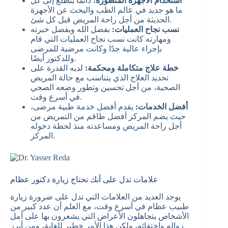
استخدام الأجهزة المتطورة:
دائمًا يتطلع إلى كل
ما هو جديد في عالم الطب والبحث عن الأجهزة
الحديثة من أجل راحة المريض قبل كل شئ.
نسب نجاح العمليات:
بفضل الله وبفضل خبرته
ومهارته كانت نسب نجاح العمليات التي قام
بإجراء عالية جدًا وكانت مرضية للمرضى
وللدكتور أيضًا.
خطة علاج متكاملة ومحكمة:
لديه القدرة على
تحديد العلاج الذي يتناسب مع حالة المريض
الصحية، من أجل تحسين وتطور وضعه الصحي
في أسرع وقت.
أفضل الخدمات:
يقدم أفضل خدمة طبية مرضى،
حيث يضم المركز أفضل طاقم من التمريض من
أجل راحة المريض ومساعدته منذ لحظة دخوله
المركز.
علامات تدل على أنك تحتاج زيارة دكتور عظام
يوجد العديد من العلامات التي تدل على ضرورة زيارة
طبيب عظام في أسرع وقت، مع العلم أن عدد كبير من
الأشخاص يتجاهلون الأعراض التي يشعرون بها على أمل
زواله واختفائه، ولكن هذا الأمر خطير للغاية، ومن أبرز