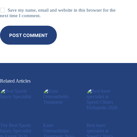
Save my name, email and website in this browser for the
next time I comment.
POST COMMENT
Related Articles
The Best Sports
Knee
Best knee
Injury Specialist
Osteoarthritis
specialist at
in Egypt 2026
Treatment: Non-
Speed ​​Clinics