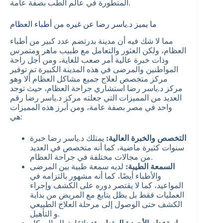
المتطورة في عالم الطب بصفة عامة.
ما يميز د.ياسر رضا عن غيره من أطباء العظام
مما لا شك فيه أن مدينة بدرتضم عدد كبير من أطباء
العظام، ولكن العثور والتعامل مع طبيب ماهر ومتمرس
وذات خبرة عالية أمر صعب للغاية، ومن أجل راحة
المواطنين والمرضى في هذه المدينة الكبيرة تم توفير
مركز متخصص لعلاج جميع مشاكل العظام ألا وهو
مركز د.ياسر رضا استشاري جراحة العظام، حيث توجد
العديد من المميزات التي جعلته مركز د.ياسر رضا رقم
واحد في مصر بصفة عامة، ومن أبرز هذه المميزات
هي:
التخصص والخبرة العالية:
يمتلك د.ياسر رضا خبرة
سنوات كثيرة ماضية، كما أنه متخصص في العديد
من مجالات مختلفة في جراحة العظام.
السمعة الطيبة:
لديه سمعة طبية بين المرضى
والأطباء أيضًا، كما أنه مشهور بالتزامه في
المواعيد، كما لا يقتصر دوره على الكشف وإجراء
العمليات فقط بل يظل يتابع مع المريض من بداية
الكشف حتى الوصول إلى مرحلة العلاج الطبيعي
و التأهيل.