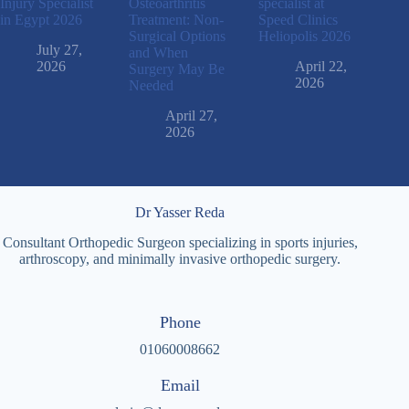
Injury Specialist
Osteoarthritis
specialist at
in Egypt 2026
Treatment: Non-
Speed ​​Clinics
Surgical Options
Heliopolis 2026
July 27,
and When
2026
April 22,
Surgery May Be
2026
Needed
April 27,
2026
Dr Yasser Reda
Consultant Orthopedic Surgeon specializing in sports injuries,
arthroscopy, and minimally invasive orthopedic surgery.
Phone
01060008662
Email