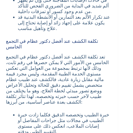
في حالات الإصابات المفاجئة حتى وإن لم يظهر
ألم شديد في البداية من الضروري الفحص للتأكد
من عدم وجود كسور أو تمزقات داخلية.
عند تكرار الألم بعد التمارين أو الأنشطة البدنية قد
يكون علامة على إجهاد زائد أو إصابة تحتاج إلى
علاج وتأهيل مناسب.
تكلفة الكشف عند أفضل دكتور عظام في التجمع
الخامس
تعد تكلفة الكشف عند أفضل دكتور عظام في التجمع
الخامس من الأمور التي لا يمكن حصرها في رقم ثابت،
وذلك لأنها ترتبط بمجموعة من العوامل التي تعكس
مستوى الخدمة الطبية المقدمة، وليس مجرد قيمة
مالية مقابل زيارة عادية، فالكشف عند طبيب عظام
متخصص يشمل تقييم دقيق للحالة وتحليل الأعراض
ووضع تصور مبدئي لخطة العلاج، وهو ما يختلف من
طبيب لآخر حسب خبرته وتخصصه، لهذا تتأثر تكلفة
الكشف بعدة عناصر أساسية، من أبرزها:
خبرة الطبيب وتخصصه الدقيق فكلما زادت خبرة
الطبيب في مجالات مثل جراحات المفاصل أو
إصابات الملاعب، انعكس ذلك على مستوى
التقييم الطبي ودقته.