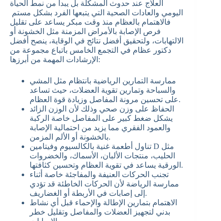
العلاج عند حدوث المشكلة بل يبدأ من نمط الحياة
اليومي والعادات الصحية التي يتبعها الفرد بشكل مستم
فالاهتمام بالعظام منذ وقت مبكر يساعد على تقليل
فرص الإصابة بالأمراض المزمنة مثل الخشونة أو
الالتهابات، ولتحقيق أفضل نتائج في الوقاية، ينصح أفضل
دكتور عظام في التجمع الخامس باتباع مجموعة من
الإرشادات المهمة من أبرزها:
ممارسة التمارين الرياضية بانتظام مثل المشي
والسباحة وتمارين تقوية العضلات، حيث تساعد
على تحسين مرونة المفاصل وزيادة قوة العظام.
الحفاظ على وزن صحي وذلك لأن الوزن الزائد
يشكل ضغط كبير على المفاصل خاصة الركبة
والعمود الفقري مما يزيد من احتمالية الإصابة
بالخشونة أو الألم المزمن.
تناول أطعمة غنية بالكالسيوم وفيتامين D مثل
الحليب، منتجات الألبان، الأسماك، والخضروات
الورقية يساعد في تقوية العظام وتحسين كثافتها.
تجنب الحركات العنيفة والمفاجئة خاصة أثناء
ممارسة الرياضة لأن الحركات الخاطئة قد تؤدي
إلى إصابات في الأربطة أو الغضاريف.
الاهتمام بتمارين الإطالة والإحماء قبل أي نشاط
بدني لتجهيز العضلات والمفاصل وتقليل خطر