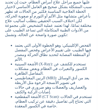
عليها جميع مراحل علاج أمراض العظام، حيث إن تحديد
سبب المشكلة بشكل صحيح هو العامل الأساسي لاختيار
الخطة العلاجية المناسبة فكثير من الحالات قد تظهر
بأعراض متشابهة مثل الألم أو التورم أو صعوبة الحركة،
لكن اختلاف السبب الحقيقي يتطلب أساليب علاج
مختلفة تمامًا، لهذا تعتمد عملية التشخيص على مجموعة
من الأدوات الطبية المتكاملة التي تساعد الطبيب على
تكوين صورة واضحة عن الحالة، وتشمل:
الفحص الإكلينيكي: وهو الخطوة الأولى التي يعتمد
فيها الطبيب على تقييم الأعراض وفحص المفصل
أو المنطقة المصابة لتحديد نطاق الحركة ومصدر
الألم.
الأشعة السينية (X-Ray): تستخدم للكشف عن
الكسور والتغيرات في العظام وبعض مشكلات
المفاصل الظاهرة.
الرنين المغناطيسي (MRI): يعد من أدق الوسائل
في تصوير الأنسجة الرخوة مثل الأربطة
والغضاريف والعضلات وهو ضروري في حالات
إصابات الركبة والكتف.
الأشعة المقطعية (CT Scan): تستخدم في الحالات
التي تحتاج إلى تفاصيل دقيقة عن تركيب العظام،
خاصة في الكسور المعقدة.