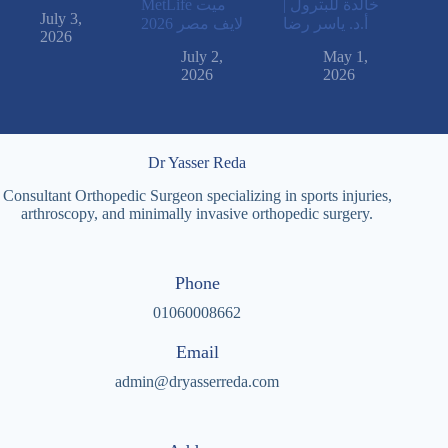
خالدة للبترول |
MetLife ميت
July 3,
أ.د. ياسر رضا
لايف مصر 2026
2026
July 2,
May 1,
2026
2026
Dr Yasser Reda
Consultant Orthopedic Surgeon specializing in sports injuries,
arthroscopy, and minimally invasive orthopedic surgery.
Phone
01060008662
Email
admin@dryasserreda.com