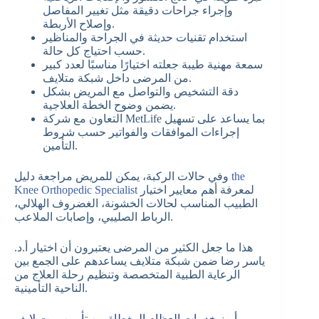
وإجراء جراحات دقيقة مثل تغيير المفاصل
وإصلاح الأربطة.
استخدام تقنيات حديثة في الجراحة والمناظير
حسب احتياج كل حالة.
سمعة مهنية طيبة جعلته اختيارًا مناسبًا لعدد كبير
من المرضى داخل شبكة متلايف.
دقة التشخيص والتواصل مع المريض بشكل
يضمن وضوح الخطة العلاجية.
التعاون مع شركة MetLife بما يساعد على تسهيل
إجراءات الموافقات والفواتير حسب شروط
التأمين.
the
وفي حالات الركبة، يمكن للمريض مراجعة دليل
لمعرفة أهم معايير اختيار
Knee Orthopedic Specialist
الطبيب المناسب لحالات الخشونة، الغضروف الهلالي،
الرباط الصليبي، وإصابات الملاعب.
هذا ما جعل الكثير من المرضى يعتبرون أن اختيار أ.د.
ياسر رضا ضمن شبكة متلايف يساعدهم على الجمع بين
الرعاية الطبية المتخصصة وتنظيم رحلة العلاج من
الناحية التأمينية.
أبرز خدمات العظام المغطاة من تأمين ميت لايف