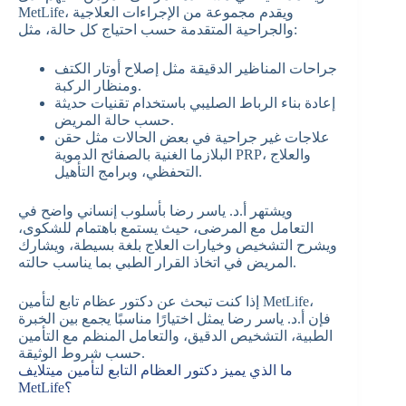
MetLife، ويقدم مجموعة من الإجراءات العلاجية
والجراحية المتقدمة حسب احتياج كل حالة، مثل:
جراحات المناظير الدقيقة مثل إصلاح أوتار الكتف
ومنظار الركبة.
إعادة بناء الرباط الصليبي باستخدام تقنيات حديثة
حسب حالة المريض.
علاجات غير جراحية في بعض الحالات مثل حقن
البلازما الغنية بالصفائح الدموية PRP، والعلاج
التحفظي، وبرامج التأهيل.
ويشتهر أ.د. ياسر رضا بأسلوب إنساني واضح في
التعامل مع المرضى، حيث يستمع باهتمام للشكوى،
ويشرح التشخيص وخيارات العلاج بلغة بسيطة، ويشارك
المريض في اتخاذ القرار الطبي بما يناسب حالته.
إذا كنت تبحث عن دكتور عظام تابع لتأمين MetLife،
فإن أ.د. ياسر رضا يمثل اختيارًا مناسبًا يجمع بين الخبرة
الطبية، التشخيص الدقيق، والتعامل المنظم مع التأمين
حسب شروط الوثيقة.
ما الذي يميز دكتور العظام التابع لتأمين ميتلايف
MetLife؟