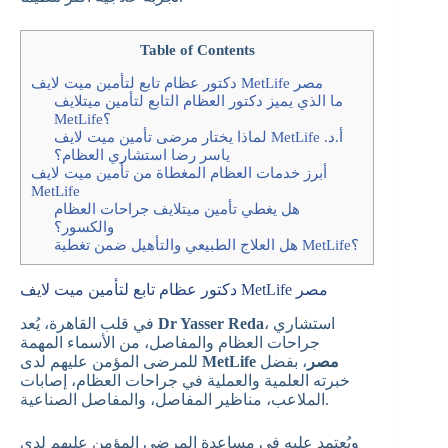
Table of Contents
دكتور عظام تابع لتأمين ميت لايف MetLife مصر
ما الذي يميز دكتور العظام التابع لتأمين ميتلايف
MetLife؟
لماذا يختار مرضى تأمين ميت لايف MetLife أ.د.
ياسر رضا استشاري العظام؟
أبرز خدمات العظام المغطاة من تأمين ميت لايف
MetLife
هل يغطي تأمين ميتلايف جراحات العظام
والكسور؟
هل العلاج الطبيعي والتأهيل ضمن تغطية MetLife؟
دكتور عظام تابع لتأمين ميت لايف MetLife مصر
، استشاري
Dr Yasser Reda
في قلب القاهرة، يُعد
جراحات العظام والمفاصل، من الأسماء المهمة
MetLife مصر
، بفضل
للمرضى المؤمن عليهم لدى
خبرته العلمية والعملية في جراحات العظام، إصابات
الملاعب، مناظير المفاصل، والمفاصل الصناعية.
ويُعتمد عليه في مساعدة المرضى المؤمن عليهم لدى