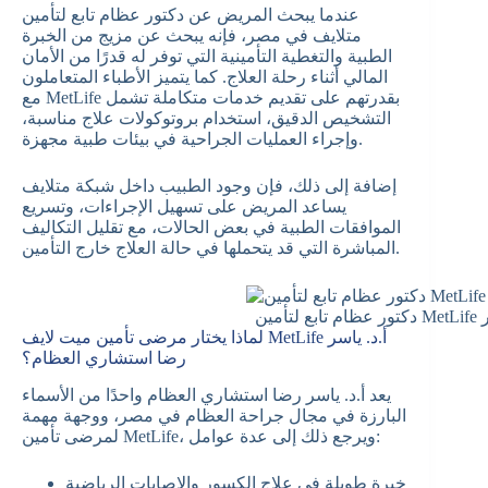
عندما يبحث المريض عن دكتور عظام تابع لتأمين
متلايف في مصر، فإنه يبحث عن مزيج من الخبرة
الطبية والتغطية التأمينية التي توفر له قدرًا من الأمان
المالي أثناء رحلة العلاج. كما يتميز الأطباء المتعاملون
مع MetLife بقدرتهم على تقديم خدمات متكاملة تشمل
التشخيص الدقيق، استخدام بروتوكولات علاج مناسبة،
وإجراء العمليات الجراحية في بيئات طبية مجهزة.
إضافة إلى ذلك، فإن وجود الطبيب داخل شبكة متلايف
يساعد المريض على تسهيل الإجراءات، وتسريع
الموافقات الطبية في بعض الحالات، مع تقليل التكاليف
المباشرة التي قد يتحملها في حالة العلاج خارج التأمين.
Me مصر
لماذا يختار مرضى تأمين ميت لايف MetLife أ.د. ياسر
رضا استشاري العظام؟
يعد أ.د. ياسر رضا استشاري العظام واحدًا من الأسماء
البارزة في مجال جراحة العظام في مصر، ووجهة مهمة
لمرضى تأمين MetLife، ويرجع ذلك إلى عدة عوامل:
خبرة طويلة في علاج الكسور والإصابات الرياضية