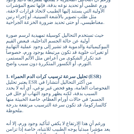
ورم عظمي أو تحديد نوعه بدقة، فإنها تضع المؤشرات
الأولية التي يستند إليها الطبيب لاتخاذ قرارات لاحقة،
مثل طلب تصوير بالأشعة السينية، أو إجراء رنين
مغناطيسي، أو حتى تحديد ضرورة الخزعة الجراحية.
حيث تستخدم التحاليل كوسيلة تمهيدية لرسم صورة
أولية عن حالة الجسم الداخلية، فبعض القيم
البيوكيميائية والدموية قد تشير إلى وجود عملية التهابية
أو تغيرات خلوية قد تكون مرتبطة بوجود ورم، خصوصاً
عند تكرار الشكوى من أعراض مثل الألم المستمر،
التورم، أو الكسور المتكررة دون سبب واضح.
1. تحليل سرعة ترسيب كرات الدم الحمراء (ESR)
يعتبر تحليل ESR من أكثر التحاليل أنتشارا في
الفحوصات العامة، وهو فحص غير نوعي، أي أنه لا يحدد
السبب بدقة، لكنه يظهر وجود التهاب أو خلل في
الجسم؛ في حالات أورام العظام، خاصة الخبيثة منها
كالساركوما، قد تكون سرعة الترسيب مرتفعة بدرجة
ملحوظة.
ورغم أن هذا الارتفاع لا يكفي لتأكيد وجود ورم، إلا أنه
يعد مؤشراً مبدئياً يوجه الطبيب للانتباه، خاصة إذا تزامن