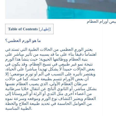
يص أورام العظام
Table of Contents
]
إظهـار
[
ما هو الورم العظمي؟
يعتبر الورم العظمي من الحالات الطبية التي تستدعي
اهتماماً دقيقاً بناء على ما قد يسببه من تأثير مباشر على
بنية العظام ووظائفها الحيوية؛ حيث ينشأ هذا الورم
نتيجة نمو غير طبيعي في نسيج العظام، وقد يكون في
بعض الحالات حميداً لا يشكل تهديداً مباشراً على الحياة،
ويقتصر تأثيره على التسبب في ألم أو تورم موضعي؛ إلا
أن بعض الأورام تتسم بطبيعة خبيثة، كما في حالات
سرطان العظام الأولي، الذي يصيب العظام نفسها
بشكل مباشر، أو الثانوي الناتج عن انتقال خلايا سرطانية
من أعضاء أخرى مثل الثدي أو الرئة أو البروستاتا إلى
العظام ويعتبر اكتشاف نوع الورم وموقعه وسرعة نموه
من العوامل الحاسمة في تحديد طبيعة العلاج والخطة
الطبية المناسبة.