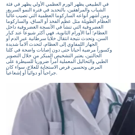
في الطبيعي يظهر الورم العظمي الأولي يظهر في فئة
الشباب والمراهقين، بالتحديد في فترة النمو السريع،
ومن أشهر أنواعه الساركوما العظمية التي تصيب غالباً
العظام الطويلة مثل عظم الفخذ أو الساق، والساركوما
الغضروفية التي تنشأ في الأنسجة الغضروفية داخل
العظام؛ أما الأورام الثانوية، فهي أكثر شيوعاً عند كبار
السن، وتحدث نتيجة انتقال خلايا سرطانية عبر الدم أو
الجهاز اللمفاوي إلى العظام، لتحدث آلاماً شديدة
وكسوراً مرضية أحياناً حتى دون إصابات واضحة في كلتا
الحالتين، يعتبر التشخيص المبكر من خلال التصوير
الطبي والتحاليل المعملية أمراً ضرورياً للسيطرة على
المرض وتحسين فرص الاستجابة للعلاج، سواء كان
جراحياً أو دوائياً أو إشعاعياً.