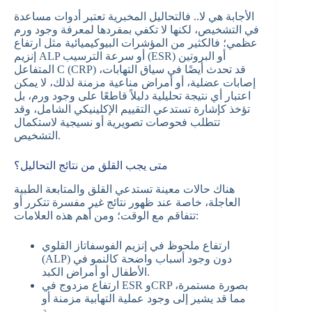
الأجابة هي لا.. فالتحاليل المخبرية تعتبر أدوات مساعدة
في التشخيص، لكنها لا تكفي بمفردها لمعرفة وجود ورم
عظمي؛ فالكثير من المؤشرات البيوكيميائية مثل ارتفاع
إنزيم ALP أو سرعة الترسيب (ESR) أو البروتين
المتفاعل C (CRP) قد تحدث أيضًا في سياق التهابات،
إصابات عضلية، أو أمراض مناعية مزمنة لذلك، لا يمكن
اعتبار أي نتيجة تحليلية دليلاً قاطعًا على وجود ورم، بل
تؤخذ كإشارة تستدعي التقييم الإكلينيكي الشامل، وقد
تتطلب فحوصات تصويرية أو نسيجية لاستكمال
التشخيص.
متى يجب القلق من نتائج التحاليل؟
هناك حالات معينة تستدعي القلق والمتابعة الطبية
العاجلة، خاصة عند ظهور نتائج غير مفسرة تتكرر أو
تتفاقم مع الوقت؛ ومن أهم هذه العلامات:
ارتفاع ملحوظ في إنزيم الفوسفاتاز القلوي
(ALP) دون وجود أسباب واضحة كالنمو في
الأطفال أو أمراض الكبد.
ارتفاع مزدوج في ESR وCRP بصورة مستمرة،
مما قد يشير إلى وجود عملية التهابية مزمنة أو
ورمية.