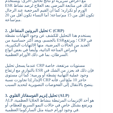
مع أعراض سريرية أو نتائج تحاليل أخرى؛ ويستخدم
ESR كذلك في متابعة المرضى بعد العلاج لرصد نشاط
الورم أو تكراره؛ كما أن القيم المرجعية عند الرجال
تكون أقل من 15 مم/ساعة؛ أما النساء تكون أقل من 20
مم/ساعة.
2. تحليل البروتين المتفاعل C (CRP)
يستخدم هذا التحليل للكشف عن وجود التهابات نشطة
بالجسم، ويعد أكثر حساسية من ESR؛ ويرتفع CRP في
العديد من الحالات المرضية، منها الالتهابات البكتيرية،
وأمراض المناعة الذاتية، وأيضاً في بعض أنواع
السرطان، بما في ذلك الأورام العظمية.
عندما يسجل تحليل CRP مستويات مرتفعة، خاصة
بالتوازي مع ارتفاع ESR فإن ذلك قد يعزز من الشك في
وجود عملية التهابية نشطة أو ورمية؛ كما أن مستوى
الإنذار إذا تجاوزت نسبة CRP حاجز 10 ملغ/لتر، فأنه
ينصح بالانتقال إلى الفحوصات التصويرية لتحديد السبب.
3. تحليل إنزيم الفوسفاتاز القلوي (ALP)
ALP هو أحد الإنزيمات المرتبطة بنشاط الخلايا العظمية،
ويرتفع بشكل خاص في حالات النمو السريع للعظام، أو
في وجود أورام خبيثة مثل الساركوما العظمية.