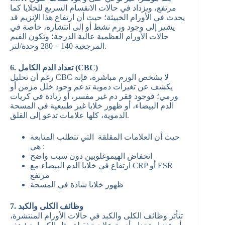
مرتفع، ويزداد في حالات الانقسام السريع للخلايا كما
يحدث في الأورام الخبيثة؛ حيث أن ارتفاع هذا الإنزيم قد
يشير إلى وجود ورم نشط أو إلى انتشاره، خاصة في
حالات الأورام العظمية عالية الدرجة؛ وتكون القيم
المرجعية 140 – 280 وحدة/لتر.
6. تعداد الدم الكامل (CBC)
رغم أن تحليل CBC لا يشخص الورم مباشرة، فإنه
يكشف عن تغيرات دموية تدعم وجود خلل مزمن أو
ورمي؛ فوجود فقر دم غير مفسر، أو زيادة في كريات
الدم البيضاء، أو ظهور خلايا غير طبيعية في المسحة
الدموية، كلها علامات تدعو إلى القلق.
حيث أن العلامات المقلقة التي تتطلب المتابعة
هي :
انخفاض الهيموغلوبين دون سبب واضح
ارتفاع في خلايا الدم البيضاء مع CRP أو ESR
مرتفع
ظهور خلايا شاذة في المسحة
7. وظائف الكلى والكبد
تتأثر وظائف الكلى والكبد في حالات الأورام المنتشرة،