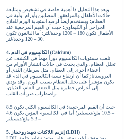
ويعد هذا التحليل ذا أهمية خاصة في تشخيص ومتابعة
حالات الأطفال والمراهقين المصابين بأورام أولية في
العظام؛ ويستخدم أيضاً لرصد استجابة الورم للعلاج
الجراحي أو الكيماوي؛ حيث أن القيم المرجعية عند
الأطفال تكون 180 – 1200 وحدة/لتر؛ أما البالغون تكون
30 – 120 وحدة/لتر.
4. الكالسيوم في الدم (Calcium)
تلعب مستويات الكالسيوم دوراً مهماً في الكشف عن
تحلل العظام، والذي يحدث في حالات انتشار الأورام من
أعضاء أخرى إلى العظام، مثل سرطان الثدي أو
البروستاتا؛ كما أن ارتفاع نسبة الكالسيوم في الدم قد
يكون مؤشراً على تحلل العظام بسبب الورم، وقد يؤدي
إلى أعراض خطيرة مثل الضعف العام، الغثيان،
واضطراب ضربات القلب.
حيث أن القيم المرجعية؛ في الكالسيوم الكلي تكون 8.5
– 10.5 ملغ/ديسيلتر؛ أما في الكالسيوم المؤين تكون 4.6
– 5.3 ملغ/ديسيلتر
5. إنزيم اللاكتات ديهيدروجيناز (LDH)
LDH يعد مؤشراً غير نوعي على وجود نشاط خلوي