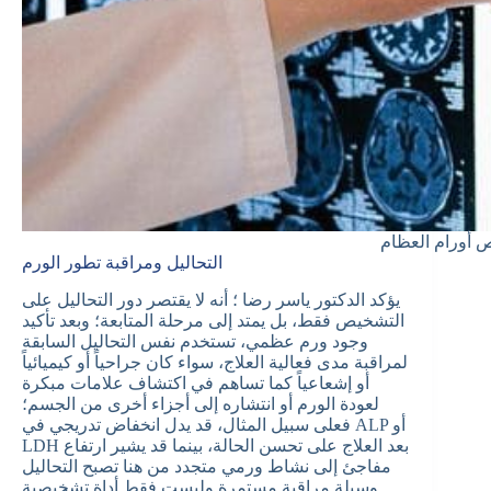
 أورام العظام
التحاليل ومراقبة تطور الورم
يؤكد الدكتور ياسر رضا ؛ أنه لا يقتصر دور التحاليل على
التشخيص فقط، بل يمتد إلى مرحلة المتابعة؛ وبعد تأكيد
وجود ورم عظمي، تستخدم نفس التحاليل السابقة
لمراقبة مدى فعالية العلاج، سواء كان جراحياً أو كيميائياً
أو إشعاعياً كما تساهم في اكتشاف علامات مبكرة
لعودة الورم أو انتشاره إلى أجزاء أخرى من الجسم؛
فعلى سبيل المثال، قد يدل انخفاض تدريجي في ALP أو
LDH بعد العلاج على تحسن الحالة، بينما قد يشير ارتفاع
مفاجئ إلى نشاط ورمي متجدد من هنا تصبح التحاليل
وسيلة مراقبة مستمرة وليست فقط أداة تشخيصية