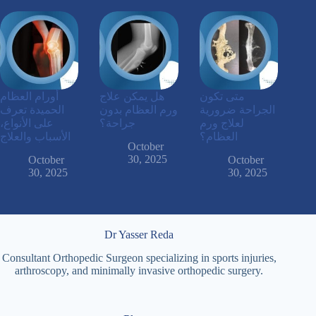
متى تكون
هل يمكن علاج
أورام العظام
الجراحة ضرورية
ورم العظام بدون
الحميدة تعرف
لعلاج ورم
جراحة؟
على الأنواع،
العظام؟
الأسباب والعلاج
October
30, 2025
October
October
30, 2025
30, 2025
Dr Yasser Reda
Consultant Orthopedic Surgeon specializing in sports injuries,
arthroscopy, and minimally invasive orthopedic surgery.