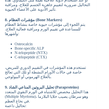
أو عند استخدام أدوية علاجية ثقيلة مثل الكيماوي؛ هذه
التحاليل ضرورية لتقييم جاهزية الجسم للعلاج، ومراقبة
تأثير الأدوية على الأعضاء الحيوية.
8. مؤشرات العظام (Bone Markers)
يتم اللجوء إلى مؤشرات حيوية خاصة بنشاط العظام
للمساعدة في تقييم الورم ومراقبة فعالية العلاج،
وأشهرها:
Osteocalcin
Bone-specific ALP
N-telopeptide (NTX)
C-telopeptide (CTX)
تستخدم هذه المؤشرات في التقييم الدوري للمريض،
خاصة في حالات الأورام النشطة أو تلك التي تعالج
بالعلاج الهرموني أو البيولوجي.
9. تحليل البروتين المناعي الشاذ (Paraproteins)
هذا التحليل مخصص للاشتباه في الورم النقوي المتعدد
(Multiple Myeloma)، وهو سرطان يصيب خلايا البلازما
في نخاع العظم.
تحاليل داعمة: