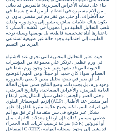
بناء على تشابه الأعراض السريرية؛ فالمريض قد يعاني
من آلام مستمرة في العظام، أو من انتفاخ بسيط في
أحد الأطراف، أو حتى من فقر دم غير مفسر، بدون أن
تكون هناك علامات مباشرة تشير إلى وجود ورم ولذلك
تلعب التحاليل الطبية دوراً محورياً في الكشف المبكر، لا
باعتبارها أداة تشخيصية قاطعة، بل بوصفها وسيلة توجه
الطبيب إلى احتمالية وجود حالة غير طبيعية تستدعي
المزيد من التقييم.
حيث تعتبر التحاليل المخبرية التي تجرى عند الاشتباه
في ورم عظمي، ترتكز على مجموعة من المؤشرات
الحيوية التي قد تشهد تغيراً عند وجود ورم نشط في
العظام، سواء كان حميداً أو خبيثاً؛ ومن المهم التوضيح
أن أي تغير في نتيجة تحليل معين لا يعني بالضرورة
وجود ورم، بل يجب دائماً وضع النتائج ضمن سياق الحالة
العامة للمريض، والأعراض المصاحبة، والتاريخ المرضي،
وحتى العمر والجنس؛ فعلى سبيل المثال يعتبر ارتفاع
إنزيم الفوسفاتاز القلوي (ALP) أمر منتشر عند الأطفال
في فترات النمو، لكنه يصبح علامة مثيرة للقلق إذا ظهر
بشكل غير متوقع في سن متقدمة أو ترافق مع ألم
عظمي مستمر كذلك فإن ارتفاع معدلات الالتهاب مثل
سرعة ترسيب كريات الدم الحمراء (ESR) أو البروتين
المتفاعل C (CRP)، قد يشير إلى وجود استجابة التهابية