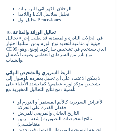
الرحلان الكهربائي للبروتينات
تحليل سلاسل الكابا واللامدا
تحليل بول Bence-Jones
10. تحاليل الوراثة والمناعة
في الحالات النادرة والمعقدة، قد يطلب إجراء تحاليل
جينية أو مناعية لتحديد نوع الورم ومن أمثلتها اختبار
CD99، الذي يستخدم في تشخيص ساركوما إوينغ، وهو
نوع نادر من السرطان العظمي يصيب الأطفال
والشباب.
الربط السريري والتشخيص النهائي
لا يمكن الاعتماد على أي تحليل بمفرده للوصول إلى
تشخيص مؤكد لورم عظمي؛ كما يشدد الأطباء على
أهمية دمج نتائج التحاليل المخبرية مع:
الأعراض السريرية كالألم المستمر أو التورم أو
فقدان القدرة على الحركة
التاريخ العائلي والمرضي للمريض
نتائج الفحوصات التصويرية (أشعة – رنين
مغناطيسي)
الخزعة النسيجية التي تظل الفيصل في تحديد