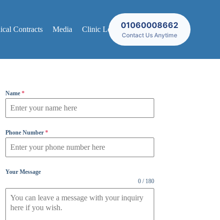
01060008662
cal Contracts
Media
Clinic Locations
Contact Us Anytime
Name
*
Phone Number
*
Your Message
0 / 180