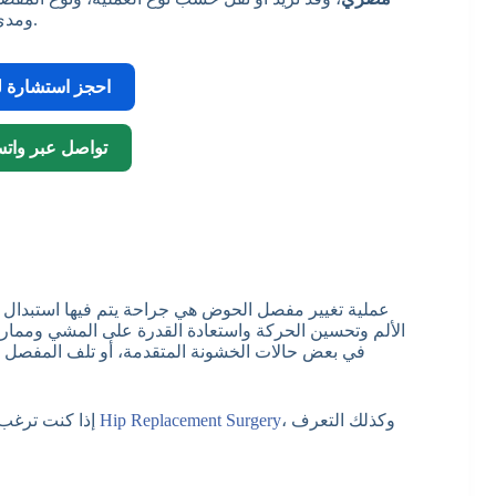
ومدى احتياج المريض إلى إقامة أو علاج طبيعي أو متابعة بعد الجراحة.
احجز استشارة لت
تواصل عبر وات
عملية تغيير مفصل الحوض هي جراحة يتم فيها استبدال 
الألم وتحسين الحركة واستعادة القدرة على المشي وممارس
في بعض حالات الخشونة المتقدمة، أو تلف المفصل الشد
، وكذلك التعرف
Hip Replacement Surgery
إذا كنت ترغب في معرفة تفاصيل أكثر عن الجراحة نفسها، يمكنك قراءة مقال