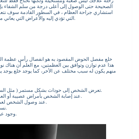
رحلة علاجك ليس صعبة ومستحيلة ولكنها تحتاج فقط للت
الصحيحة حتى الوصول إلى أعلى درجة من سلم الشفاء بإذن ا
استشاري جراحة العظام ، في السطور القادمة سوف نتع
التي تؤدي إليه والأعراض التي يعاني منها المريض وطرق العلاج التي تتناسب مع حالتة المريض الصحية.
خلع مفصل الحوض المقصود به هو انفصال رأس عظمة الف
هذا عدم توازن وتوافق بين العظمتين، مع العلم أن هناك نو
منهم يكون له سبب مختلف عن الأخر، كما يوجد خلع يوجد يظ
تعرض الشخص إلى حوداث بشكل مستمر ( مثل السقوط من أماكن مرتفعة، أو التعرض إلى تصادم السيارات).
عند إصابة الشخص بأمراض عصيبة أو العضلية التي تسبب ضعف في الأربطة والعضلات بصفة عامة.
عند وصول الشخص لعمر معين يحدث تآكل للمفصل وهذا يؤدي إلى الإصابة بالخلع.
نسبة الخلع لدى الإناث أكثر من الذكور بسبب ضعف العضلات.
وجود عيوب خلقية لدى الأطفال الذي يؤدي إلى عدم ثبات المفصل.