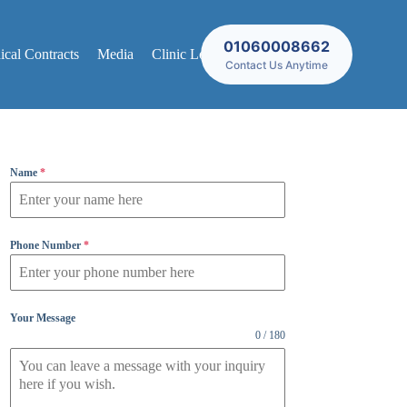
01060008662
cal Contracts
Media
Clinic Locations
Contact Us Anytime
Name
*
Phone Number
*
Your Message
0 / 180