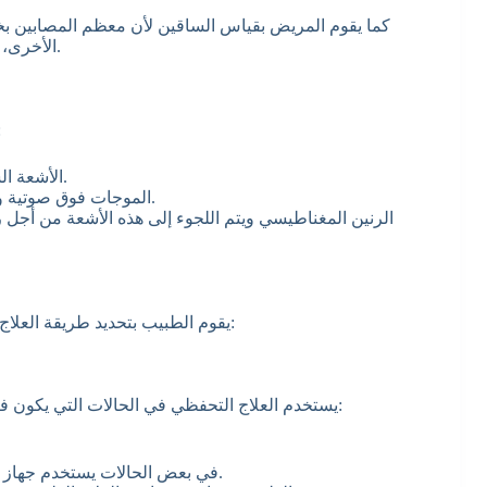
كما يقوم المريض بقياس الساقين لأن معظم المصابين 
الأخرى، وفي نفس الوقت يقوم بفحص الأوعية الدموية المحيطة به.
يوجد أكثر من نو
الأشعة السينية من أجل رؤية عظام الفخذ وموقعها بالنسبة للحوض.
الموجات فوق صوتية وتستخدم من أجل التأكد من وجود كسر يصاحب الخلع أم لا.
الرنين المغناطيسي ويتم اللجوء إلى هذه الأشعة من أجل 
يقوم الطبيب بتحديد طريقة العلاج التي تتناسب مع حالة المريض،وحيث يوجد طريقتان للعلاج وهما:
يستخدم العلاج التحفظي في الحالات التي يكون فيها نسبة الخلع بسيطة، وفي هذه الحالة يتم العلاج بالطريقة الأتية:
في بعض الحالات يستخدم جهاز بافليك من أجل تثبيت مفصل الورك في الوضع الطبيعي له.