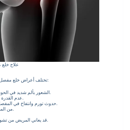
علاج خلع
تختلف أعراض خلع مفصل الحوض من شخص إلى آخر وتختلف على حسب شدة الخلع أيضًا:
الشعور بألم شديد في الحوض وفي منطقة الورك وتحديدًا عند محاولة تحريك الساقين.
عدم القدرة على تحريك الساقين، وتصبح حركة المريض محدودة للغاية.
حدوث تورم وانتفاخ في المفصل بسبب قلة حركة الأنسجة والأعصاب بطريقة غير طبيعية.
من المحتمل أن يسمع المريض صوت طقطقة في مفصل الحوض.
قد يعاني المريض من تشوه في الحوض و وجود انحناء، وقد تبدو ساق أقصر من ساق.