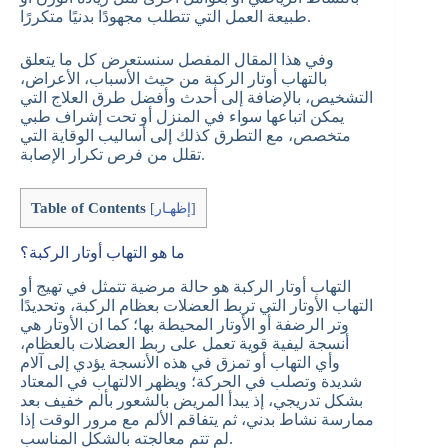
طبيعة العمل التي تتطلب مجهودًا بدنيًا متكررًا.
وفي هذا المقال المفصل سنستعرض كل ما يتعلق
بالتهاب أوتار الركبة من حيث الأسباب، الأعراض،
التشخيص، بالإضافة إلى أحدث وأفضل طرق العلاج التي
يمكن اتباعها سواء في المنزل أو تحت إشراف طبي
متخصص، مع التطرق كذلك إلى أساليب الوقاية التي
تقلل من فرص تكرار الإصابة.
Table of Contents
]
إظهـار
[
ما هو التهاب أوتار الركبة؟
التهاب أوتار الركبة هو حالة مرضية تتمثل في تهيج أو
التهاب الأوتار التي تربط العضلات بعظام الركبة، وتحديدًا
وتر الرضفة أو الأوتار المحيطة بها؛ كما ان الأوتار هي
أنسجة ليفية قوية تعمل على ربط العضلات بالعظام،
وأي التهاب أو تمزق في هذه الأنسجة يؤدي إلى آلام
شديدة وتصلب في الحركة؛ ويظهر الالتهاب في المعتاد
بشكل تدريجي، إذ يبدأ المريض بالشعور بألم خفيف بعد
ممارسة نشاط بدني، ثم يتفاقم الألم مع مرور الوقت إذا
لم تتم معالجته بالشكل المناسب.