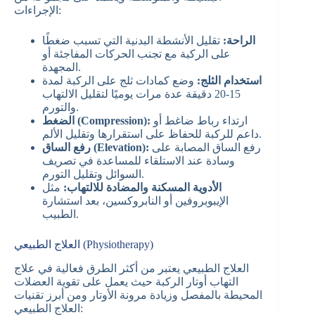
الإجراءات:
الراحة:
تقليل الأنشطة البدنية التي تسبب ضغطًا
على الركبة مع تجنب الحركات المفاجئة أو
المجهدة.
استخدام الثلج:
وضع كمادات ثلج على الركبة لمدة
15-20 دقيقة عدة مرات يوميًا لتقليل الالتهاب
والتورم.
ارتداء رباط ضاغط أو
الضغط (Compression):
داعم للركبة للحفاظ على استقرارها وتقليل الألم.
رفع الساق المصابة على
رفع الساق (Elevation):
وسادة عند الاستلقاء للمساعدة في تصريف
السوائل وتقليل التورم.
الأدوية المسكنة والمضادة للالتهاب:
مثل
الإيبوبروفين أو النابروكسين، بعد استشارة
الطبيب.
العلاج الطبيعي (Physiotherapy)
العلاج الطبيعي يعتبر من أكثر الطرق فعالية في علاج
التهاب أوتار الركبة حيث يعمل على تقوية العضلات
المحيطة بالمفصل وزيادة مرونة الأوتار ومن أبرز تقنيات
العلاج الطبيعي: