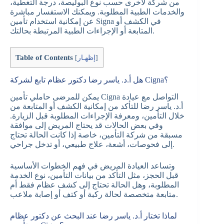
من شركة لأخرى حسب نوع البوليصة، درجة التغطية،
والخدمات الطبية المطلوبة. ويمكنك الاستفسار مباشرة
عن إمكانية استخدام تأمين Signa في الكشف أو
المتابعة أو الإجراءات الطبية المرتبطة بحالتك.
Table of Contents
]
إظهـار
[
هل أ.د. ياسر رضا دكتور عظام تابع لشركة Cigna؟
يمكن للمرضى حاملي تأمين Cigna التواصل مع عيادة
أ.د. ياسر رضا للتأكد من إمكانية الكشف أو المتابعة من
خلال التأمين، ومعرفة الإجراءات المطلوبة قبل الزيارة.
وفي بعض الحالات قد يحتاج المريض إلى موافقة
مسبقة من شركة التأمين، خاصة إذا كانت الحالة تحتاج
إلى فحوصات، أشعة، علاج طبيعي، أو تدخل جراحي.
وتساعد العيادة المريض في فهم الخطوات الأساسية
قبل الحجز، مثل التأكد من بيانات التأمين، نوع الخدمة
المطلوبة، وهل الحالة تحتاج إلى كشف عظام فقط أم
متابعة متخصصة لحالة ركبة أو كتف أو إصابة ملاعب.
لماذا تختار أ.د. ياسر رضا عند البحث عن دكتور عظام