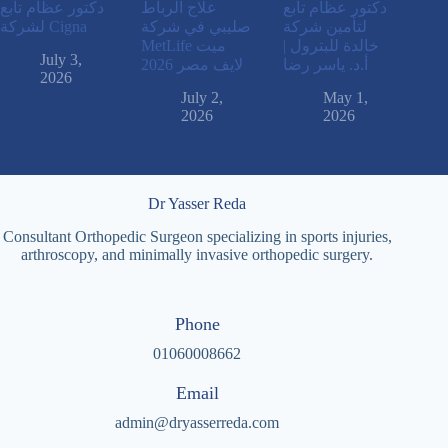
دكتور عظام تابع
علاج الرباط
دكتور عظام تابع
لتأمين شركة
صليبي في شركة
لشركة Cigna
خالدة للبترول |
MetLife ميت
July 3,
أ.د. ياسر رضا
لايف مصر 2026
2026
July 2,
May 1,
2026
2026
Dr Yasser Reda
Consultant Orthopedic Surgeon specializing in sports injuries,
arthroscopy, and minimally invasive orthopedic surgery.
Phone
01060008662
Email
admin@dryasserreda.com