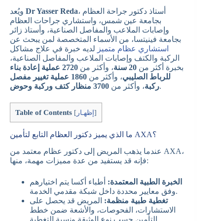
، أستاذ دكتور جراحة العظام
Dr Yasser Reda
ويُعد
بجامعة عين شمس، واستشاري جراحات العظام
وإصابات الملاعب والمفاصل الصناعية، وأستاذ زائر
بجامعة فينيتسا، من الأسماء المتخصصة لمن يبحث عن
استشاري عظام متميز
لديه خبرة في علاج مشاكل
الركبة والكتف وإصابات الملاعب والمفاصل الصناعية،
بخبرة أكثر من
20 سنة
، وأكثر من
2720 عملية إعادة بناء
للرباط الصليبي
، وأكثر من
1860 عملية تغيير مفصل
.
ركبة
، وأكثر من
3700 منظار كتف وركبة وحوض
Table of Contents
]
إظهـار
[
ما الذي يميز دكتور العظام التابع لتأمين AXA؟
عندما يذهب المريض إلى دكتور عظام معتمد من AXA،
فإنه قد يستفيد من عدة مميزات مهمة، منها:
الخبرة الطبية المعتمدة:
أطباء أكسا يتم اختيارهم
وفق معايير محددة داخل شبكة مقدمي الخدمة.
تغطية طبية منظمة:
المريض قد يحصل على
الاستشارات، الفحوصات، والأشعة ضمن خطط
التأمين حسب نوع الوثيقة ونسبة التغطية.