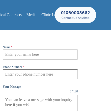
01060008662
cal Contracts
Media
Clinic Locations
Contact Us Anytime
Name
*
Phone Number
*
Your Message
0 / 180