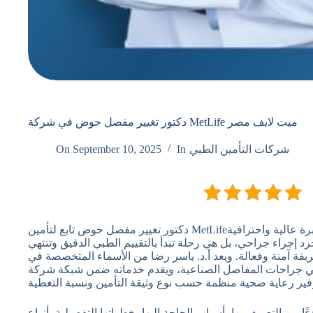
دكتور تغيير مفصل حوض في شركة MetLife ميت لايف مصر
شركات التأمين الطبي
In
September 10, 2025
On
دكتور تغيير مفصل حوض تابع لتأمين MetLife؛ تغيير مفصل الحوض من العمليات الدقيقة التي تتطلب خبرة عالية واحترافية
 إجراء جراحي، بل هي رحلة تبدأ بالتقييم الطبي الدقيق وتنتهي
قة آمنة وفعالة. ويعد أ.د. ياسر رضا من الأسماء المتخصصة في
حات المفاصل الصناعية، ويقدم خدماته ضمن شبكة شركة MetLife الطبية التي
 من التعريف بها، أسباب الحاجة إليها، خطواتها التفصيلية، أنواع