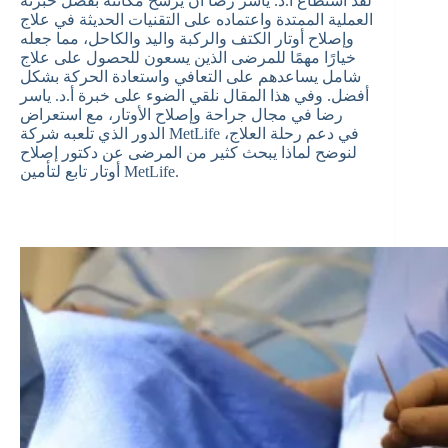
لقد استطاع أ.د. ياسر رضا أن يرسخ مكانته بفضل خبرته
العملية الممتدة واعتماده على التقنيات الحديثة في علاج
وإصلاح أوتار الكتف والركبة واليد والكاحل، مما جعله
خيارًا مهمًا للمرضى الذين يسعون للحصول على علاج
شامل يساعدهم على التعافي واستعادة الحركة بشكل
أفضل. وفي هذا المقال نلقي الضوء على خبرة أ.د. ياسر
رضا في مجال جراحة وإصلاح الأوتار، مع استعراض
الدور الذي تلعبه شركة MetLife في دعم رحلة العلاج،
لنوضح لماذا يبحث كثير من المرضى عن دكتور إصلاح
أوتار تابع لتأمين MetLife.