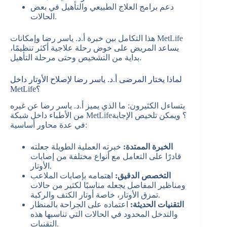
دعم برامج العلاج الطبيعي والتأهيل في بعض
الحالات.
هذا التكامل بين خبرة أ.د. ياسر رضا وإمكانات MetLife
يساعد المريض على خوض رحلة علاجية أكثر تنظيمًا،
بداية من التشخيص وحتى مرحلة التأهيل.
لماذا يختار المرضى أ.د. ياسر رضا لإصلاح الأوتار داخل
MetLife؟
يتساءل الكثيرون: ما الذي يميز أ.د. ياسر رضا عن غيره
من الأطباء داخل شبكة MetLife؟ ويمكن تلخيص الإجابة
في عدة محاور أساسية:
الخبرة الممتدة:
خبرته العملية الطويلة جعلته
قادرًا على التعامل مع أنواع مختلفة من إصابات
الأوتار.
التخصص الدقيق:
اهتمامه بإصابات الملاعب
ومناظير المفاصل يجعله مناسبًا لكثير من حالات
تمزق الأوتار، خاصة أوتار الكتف والركبة.
التقنيات الحديثة:
اعتماده على الجراحة بالمنظار
والتدخل المحدود في الحالات التي تناسبها هذه
التقنيات.