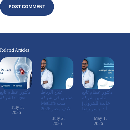
POST COMMENT
Related Articles
دكتور عظام تابع
علاج الرباط
دكتور عظام تابع
لتأمين شركة
صليبي في شركة
لشركة Cigna
خالدة للبترول |
MetLife ميت
July 3,
أ.د. ياسر رضا
لايف مصر 2026
2026
July 2,
May 1,
2026
2026