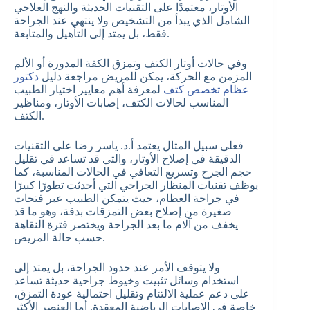
الأوتار، معتمدًا على التقنيات الحديثة والنهج العلاجي
الشامل الذي يبدأ من التشخيص ولا ينتهي عند الجراحة
فقط، بل يمتد إلى التأهيل والمتابعة.
وفي حالات أوتار الكتف وتمزق الكفة المدورة أو الألم
المزمن مع الحركة، يمكن للمريض مراجعة دليل
دكتور
عظام تخصص كتف
لمعرفة أهم معايير اختيار الطبيب
المناسب لحالات الكتف، إصابات الأوتار، ومناظير
الكتف.
فعلى سبيل المثال يعتمد أ.د. ياسر رضا على التقنيات
الدقيقة في إصلاح الأوتار، والتي قد تساعد في تقليل
حجم الجرح وتسريع التعافي في الحالات المناسبة، كما
يوظف تقنيات المنظار الجراحي التي أحدثت تطورًا كبيرًا
في جراحة العظام، حيث يتمكن الطبيب عبر فتحات
صغيرة من إصلاح بعض التمزقات بدقة، وهو ما قد
يخفف من آلام ما بعد الجراحة ويختصر فترة النقاهة
حسب حالة المريض.
ولا يتوقف الأمر عند حدود الجراحة، بل يمتد إلى
استخدام وسائل تثبيت وخيوط جراحية حديثة تساعد
على دعم عملية الالتئام وتقليل احتمالية عودة التمزق،
خاصة في الإصابات الرياضية المعقدة. أما العنصر الأكثر