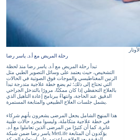
أوتار
رحلة المريض مع أ.د. ياسر رضا
تبدأ رحلة المريض مع أ.د. ياسر رضا منذ لحظة
التشخيص، حيث يعتمد على وسائل التصوير الطبي مثل
الرنين المغناطيسي والموجات فوق الصوتية في الحالات
التي تحتاج إلى ذلك؛ ثم يضع خطة علاجية متدرجة تبدأ
بالعلاج التحفظي إذا كان ممكنًا، مرورًا بالتدخل الجراحي
الدقيق عند الحاجة، وانتهاءً ببرنامج إعادة التأهيل الذي
يشمل جلسات العلاج الطبيعي والمتابعة المستمرة.
هذا المنهج الشامل يجعل المرضى يشعرون بأنهم شركاء
في خطة علاجية متكاملة، وليسوا مجرد حالات طبية
عابرة. كما أن كثيرًا من المرضى الذين تعاملوا مع أ.د.
ياسر رضا ضمن شبكة MetLife يؤكدون أن المتابعة
الدقيقة بعد العلاج ساعدتهم على استعادة الحركة