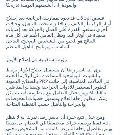
والعودة إلى أنشطتهم اليومية تدريجيًا.
فبعض الحالات قد تعود لممارسة الرياضة بعد إصلاح
أوتار الركبة أو الكتف مع الالتزام بخطة التأهيل، وحالات
أخرى تستعيد القدرة على العمل والحركة بعد إصابات
معقدة في أوتار اليد. ويظل العامل الأهم في كل هذه
النتائج هو الجمع بين التشخيص الصحيح، التدخل
المناسب، وبرنامج التأهيل المنظم.
رؤية مستقبلية في إصلاح الأوتار
يرى أ.د. ياسر رضا أن مستقبل إصلاح الأوتار يرتبط
بالتقنيات البيولوجية المساعدة مثل البلازما الغنية
بالصفائح الدموية PRP في الحالات المناسبة، إلى جانب
التطوير المستمر للأدوات الجراحية وتقنيات المناظير.
ومن خلال التعامل مع منظومة تأمينية مثل MetLife،
يمكن تنظيم رحلة العلاج وتسهيل خطوات الفحوصات
والجراحة والتأهيل حسب التغطية المتاحة.
ومن خلال تتبع خبرة أ.د. ياسر رضا، ندرك أنه لا ينظر
إليه فقط بوصفه جراحًا متخصصًا في العظام، بل طبيبًا
يهتم بتفاصيل رحلة المريض كاملة، من التشخيص وحتى
التعافي. وبفضل وجوده ضمن شبكة MetLife، يحصل