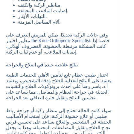
مناظير الركبة والكتف.
إصابات الملاعب المختلفة.
التهابات الأوتار.
آلام المفاصل المزمنة.
وفي حالات الركبة تحديدًا، يمكن للمريض التعرف على
، خاصة إذا
the Knee Orthopedic Specialist
معايير اختيار
كانت المشكلة مرتبطة بالخشونة، الغضروف الهلالي،
إصابات الملاعب، أو عدم ثبات الركبة.
نتائج علاجية جيدة في العلاج والجراحة
اختيار طبيب عظام تابع لتأمين الأهلي للخدمات الطبية
يعتمد على النتائج الفعلية للعلاج ودقة التشخيص، ويعتمد
أ.د. ياسر رضا على أحدث بروتوكولات العلاج والتقنيات
الحديثة في جراحة العظام والمفاصل، مما يساعد على
تحسين النتائج وتقليل فترة التعافي بعد الجراحة.
سواء كانت الحالة تحتاج إلى منظار ركبة أو جراحة رباط
صليبي أو علاج خشونة الركبة، فإن استخدام الأساليب
الحديثة في التشخيص والعلاج يساعد على تحسين فرص
نجاح العلاج وتقليل المضاعفات المحتملة، وهذا ما يجعل
الكثير من المرضى يفضلون التعامل معه كاستشاري