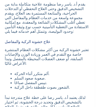
يقدم أ.د. ياسر رضا منظومة علاجية متكاملة بداية من
التشخيص الدقيق وحتى العلاج التحفظي أو التدخلات
الجراحية، والمتابعة المستمرة بعد العلاج، ويقدم
مجموعة واسعة من خدمات العظام والمفاصل التي
تغطي أغلب المشكلات الشائعة والمعقدة، مع إمكانية
الاستفادة من التغطية التأمينية حسب نوع وثيقة التأمين
وحدود البوليصة، وتتمثل أهم خدماته فيما يلي:
علاج خشونة الركبة والمفاصل
تعتبر خشونة الركبة من أكثر مشكلات العظام المنتشرة
خاصة مع التقدم في العمر وزيادة الوزن والإصابات
السابقة، أو ضعف العضلات المحيطة بالمفصل وتبدأ
الأعراض غالبًا:
ألم متكرر أثناء الحركة.
صعوبة صعود السلم.
تيبس المفصل صباحًا.
الشعور بصوت طقطقة داخل الركبة.
لذلك يعتمد أ.د. ياسر رضا على خطة علاج متدرجة تبدأ
بالتشخيص الدقيق وتحديد درجة الخشونة، ثم اختيار
العلاج المناسب لكل حالة، والذي قد يشمل العلاج