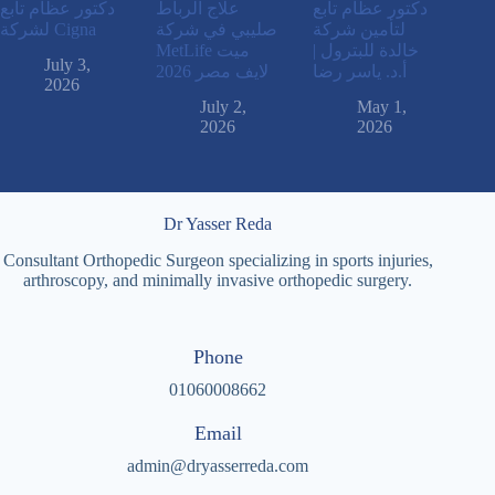
دكتور عظام تابع
علاج الرباط
دكتور عظام تابع
لتأمين شركة
صليبي في شركة
لشركة Cigna
خالدة للبترول |
MetLife ميت
July 3,
أ.د. ياسر رضا
لايف مصر 2026
2026
July 2,
May 1,
2026
2026
Dr Yasser Reda
Consultant Orthopedic Surgeon specializing in sports injuries,
arthroscopy, and minimally invasive orthopedic surgery.
Phone
01060008662
Email
admin@dryasserreda.com