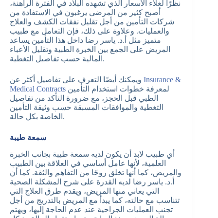
نظرًا لغلاء الأسعار الذي تشهده البلاد في الفترة الراهنة،
أصبح كثير من المرضى يرغبون في الاستفادة من
شركات التأمين من أجل تقليل نفقات الكشف والعلاج
والعمليات. وعلاوة على ذلك، فإن التعامل مع طبيب
متميز مثل أ.د. ياسر رضا داخل هذا التأمين يساعد
المريض على الجمع بين الخبرة الطبية وتقليل الأعباء
المالية حسب تفاصيل التغطية.
Insurance &
ويمكنك أيضًا التعرف على تفاصيل أكثر عن
لمعرفة خطوات استخدام التأمين
Medical Contracts
الطبي قبل الحجز، مع ضرورة التأكد من تفاصيل
التغطية والموافقات المسبقة حسب وثيقة التأمين
الخاصة بكل حالة.
سمعة طيبة
أي طبيب لابد أن يكون لديه سمعة طيبة بجانب الخبرة
العلمية، لأنها عامل أساسي في العلاقة بين الطبيب
والمريض، كما أنها تخلق روحًا من التفاهم والثقة. كما أن
أ.د. ياسر رضا لديه القدرة على شرح المشكلة الصحية
التي يعاني منها المريض، ويقدم طرق العلاج التي
تتناسب مع حالته، كما يبدأ مع المريض بالتدريج من أجل
تجنب العمليات الجراحية عند عدم الحاجة إليها، ويهتم