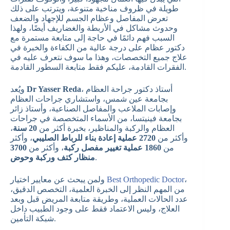
طويلة في ظروف مناخية متنوعة، ويترتب على ذلك
تعرض المفاصل وعظام الجسم للإجهاد والضعف
وحدوث مشاكل في الأربطة والغضاريف أيضًا، ولهذا
السبب فهم دائمًا في حاجة إلى متابعة مستمرة مع
دكتور عظام على درجة عالية من الكفاءة والخبرة في
علاج جميع التخصصات، وهذا ما سوف نتعرف عليه في
الفقرات القادمة، عليكم فقط متابعة السطور القادمة.
، أستاذ دكتور جراحة العظام
Dr Yasser Reda
ويُعد
بجامعة عين شمس، واستشاري جراحات العظام
وإصابات الملاعب والمفاصل الصناعية، وأستاذ زائر
بجامعة فينيتسا، من الأسماء المتخصصة في جراحات
العظام والركبة والمناظير، بخبرة أكثر من
20 سنة
،
وأكثر من
2720 عملية إعادة بناء للرباط الصليبي
، وأكثر
من
1860 عملية تغيير مفصل ركبة
، وأكثر من
3700
.
منظار كتف وركبة وحوض
،
Best Orthopedic Doctor
ولمن يبحث عن معايير اختيار
من المهم النظر إلى الخبرة العلمية، التخصص الدقيق،
عدد الحالات العملية، وطريقة متابعة المريض قبل وبعد
العلاج، وليس الاعتماد فقط على وجود الطبيب داخل
شبكة التأمين.