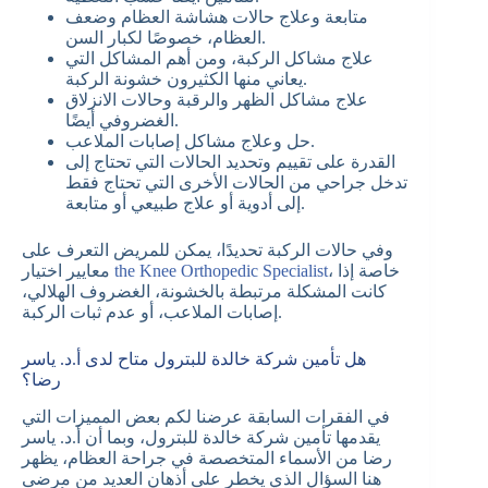
متابعة وعلاج حالات هشاشة العظام وضعف
العظام، خصوصًا لكبار السن.
علاج مشاكل الركبة، ومن أهم المشاكل التي
يعاني منها الكثيرون خشونة الركبة.
علاج مشاكل الظهر والرقبة وحالات الانزلاق
الغضروفي أيضًا.
حل وعلاج مشاكل إصابات الملاعب.
القدرة على تقييم وتحديد الحالات التي تحتاج إلى
تدخل جراحي من الحالات الأخرى التي تحتاج فقط
إلى أدوية أو علاج طبيعي أو متابعة.
وفي حالات الركبة تحديدًا، يمكن للمريض التعرف على
، خاصة إذا
the Knee Orthopedic Specialist
معايير اختيار
كانت المشكلة مرتبطة بالخشونة، الغضروف الهلالي،
إصابات الملاعب، أو عدم ثبات الركبة.
هل تأمين شركة خالدة للبترول متاح لدى أ.د. ياسر
رضا؟
في الفقرات السابقة عرضنا لكم بعض المميزات التي
يقدمها تأمين شركة خالدة للبترول، وبما أن أ.د. ياسر
رضا من الأسماء المتخصصة في جراحة العظام، يظهر
هنا السؤال الذي يخطر على أذهان العديد من مرضى