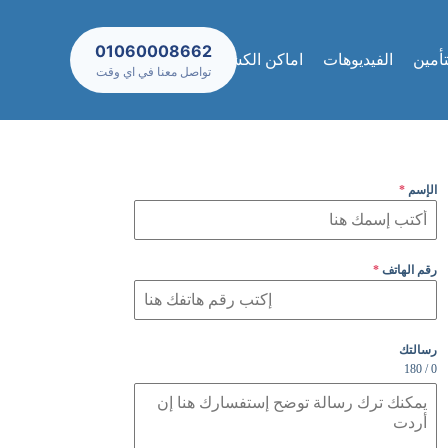
01060008662
تأمين
الفيديوهات
اماكن الكشف والعيادات
تواصل معنا في اي وقت
الإسم
*
رقم الهاتف
*
رسالتك
0 / 180