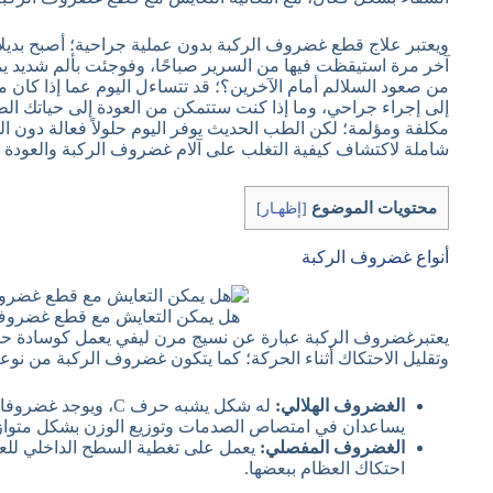
ويعتبر علاج قطع غضروف الركبة بدون عملية جراحية؛ أصبح بديلاً 
آخر مرة استيقظت فيها من السرير صباحًا، وفوجئت بألم شديد يم
من صعود السلالم أمام الآخرين؟؛ قد تتساءل اليوم عما إذا كان
إلى إجراء جراحي، وما إذا كنت ستتمكن من العودة إلى حياتك ال
مكلفة ومؤلمة؛ لكن الطب الحديث يوفر اليوم حلولاً فعالة دون ا
شاملة لاكتشاف كيفية التغلب على آلام غضروف الركبة والعودة 
محتويات الموضوع
[
إظهـار
]
أنواع غضروف الركبة
هل يمكن التعايش مع قطع غضروف 
يعتبرغضروف الركبة عبارة عن نسيج مرن ليفي يعمل كوسادة حما
وتقليل الاحتكاك أثناء الحركة؛ كما يتكون غضروف الركبة من نوع
الغضروف الهلالي:
له شكل يشبه حرف C، 
يساعدان في امتصاص الصدمات وتوزيع الوزن بشكل متوا
الغضروف المفصلي:
يعمل على تغطية السطح الداخلي للع
احتكاك العظام ببعضها.