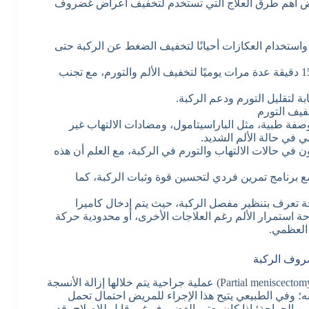
عرض أهم طرق العلاج التي تستخدم لتخفيف أعراض غضروف
واستخدام العكازات أحيانًا لتخفيف الضغط عن الركبة حتى
تطبيق كمادات الثلج أو كيس الثلج على الركبة لمدة 15 دقيقة عدة مرات يوميًا لتخفيف الألم والتورم، مع تجنب
لتقليل التورم ودعم الركبة.
فيف التورم
صفة طبية، مثل الباراسيتامول، ومضادات الالتهاب غير
ي في حالة الألم الشديد.
في حالات الالتهاب والتورم في الركبة، مع العلم أن هذه
ضع برنامج تمرين فردي لتحسين قوة وثبات الركبة، كما
 تعرف بتنظير مفصل الركبة، حيث يتم إدخال كاميرا
ة استمرار الألم رغم العلاجات الأخرى، أو محدودية حركة
 العظمي.
ضروف الركبة
يعتبر الاستئصال الجزئي (Partial meniscectomy) عملية جراحية يتم خلالها إزالة الأنسجة
؛ وفي الطبيعي يتيح هذا الإجراء للمريض احتمال تحمل
ن الجراحة؛ إذا كان يعتبر الغضروف غير قابل للإصلاح، قد