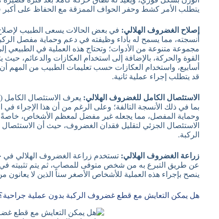
يتطلب الأمر كشط وحفر الحواف الممزقة مع الحفاظ على أكبر 
إصلاح الغضروف الهلالي:
في بعض الحالات يسعى الطبيب لإصلاح
أنسجته، مما يسمح له بأداء وظيفته في دعم وحماية مفصل الركب
مجموعة متنوعة من الأدوات؛ وتحتاج هذه العملية في الطبيعي إلى 
القوة والحركة، بالإضافة إلى استخدام العكازات والدعائم، حيث ي
أسابيع، واستخدام العكازات حسب تعليمات الطبيب من المهم أن نلا
قد يتطلب إجراء عملية ثانية.
الاستئصال الكامل للغضروف الهلالي:
بما في ذلك الأنسجة التالفة؛ وعلى الرغم من أن هذا الإجراء في 
وحماية المفصل، مما يجعله غير مفضل لمعظم الأشخاص، خاصةً ال
الاستئصال الجزئي لتقليل فقدان الغضروف، حيث أن الاستئصال ا
الركبة.
زراعة الغضروف الهلالي:
تستخدم زراعة الغضروف الهلالي في حا
عن طريق التبرع به من شخص متوفى للمصاب، ثم يتم تثبيته في
ينصح بإجراء هذه العملية للأشخاص الأصغر سناً الذين لا يعانون م
هل يمكن التعايش مع قطع غضروف الركبة بدون عملية جراحية؟