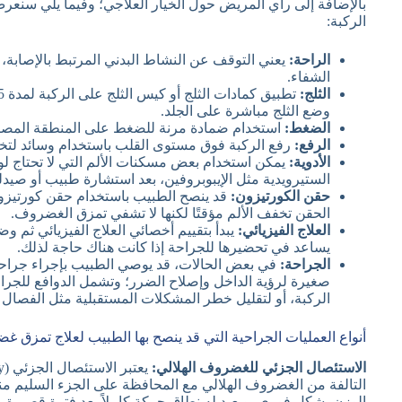
بالإضافة إلى رأي المريض حول الخيار العلاجي؛ وفيما يلي سن
الركبة:
الراحة:
يعني التوقف عن النشاط البدني المرتبط بالإصابة، 
الشفاء.
الثلج:
وضع الثلج مباشرة على الجلد.
الضغط:
استخدام ضمادة مرنة للضغط على المنطقة المصابة 
الرفع:
رفع الركبة فوق مستوى القلب باستخدام وسائد لتخ
الأدوية:
يمكن استخدام بعض مسكنات الألم التي لا تحتاج لو
الستيرويدية مثل الإيبوبروفين، بعد استشارة طبيب أو صيدل
حقن الكورتيزون:
قد ينصح الطبيب باستخدام حقن كورتيزون 
الحقن تخفف الألم مؤقتًا لكنها لا تشفي تمزق الغضروف.
العلاج الفيزيائي:
يبدأ بتقييم أخصائي العلاج الفيزيائي ثم و
يساعد في تحضيرها للجراحة إذا كانت هناك حاجة لذلك.
الجراحة:
في بعض الحالات، قد يوصي الطبيب بإجراء جراحة
صغيرة لرؤية الداخل وإصلاح الضرر؛ وتشمل الدوافع للجراح
الركبة، أو لتقليل خطر المشكلات المستقبلية مثل الفصال
أنواع العمليات الجراحية التي قد ينصح بها الطبيب لعلاج تمزق غ
الاستئصال الجزئي للغضروف الهلالي:
التالفة من الغضروف الهلالي مع المحافظة على الجزء السليم منه
الوزن بشكل فوري، ويعيد له نطاق حركة كاملاً بعد فترة قصيرة م