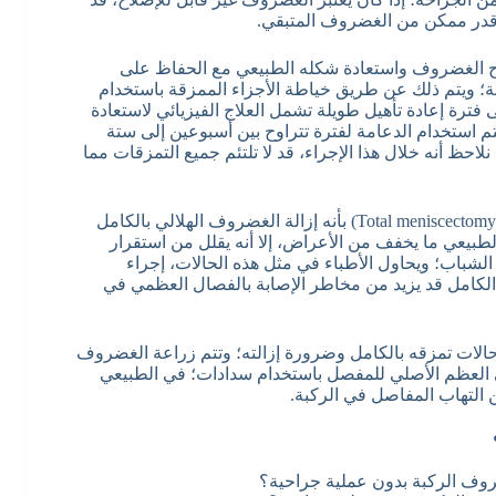
قدر ممكن من الغضروف المتبقي.
 الغضروف واستعادة شكله الطبيعي مع الحفاظ على
ة؛ ويتم ذلك عن طريق خياطة الأجزاء الممزقة باستخدام
فترة إعادة تأهيل طويلة تشمل العلاج الفيزيائي لاستعادة
تم استخدام الدعامة لفترة تتراوح بين أسبوعين إلى ستة
حظ أنه خلال هذا الإجراء، قد لا تلتئم جميع التمزقات مما
يعرف الاستئصال الكامل (Total meniscectomy) بأنه إزالة الغضروف الهلالي بالكامل
الطبيعي ما يخفف من الأعراض، إلا أنه يقلل من استقرار
شباب؛ ويحاول الأطباء في مثل هذه الحالات، إجراء
لكامل قد يزيد من مخاطر الإصابة بالفصال العظمي في
لات تمزقه بالكامل وضرورة إزالته؛ وتتم زراعة الغضروف
 العظم الأصلي للمفصل باستخدام سدادات؛ في الطبيعي
ن التهاب المفاصل في الركبة.