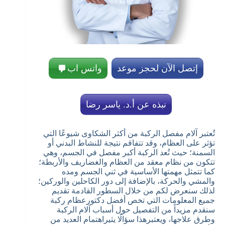
إتصل الآن لحجز موعد
واتس اب
نبذه عن أ.د. ياسر رضا
تُعتبر آلام مفصل الركبة من أكثر الشكاوى شيوعًا التي
تؤثر على العظام، وقد تتفاقم نتيجة للنشاط البدني أو
السمنة؛ حيث تُعد الركبة أكبر مفصل في الجسم، وهي
تتكون من نظام معقد من العظام والغضاريف والأربطة؛
كما تتمثل مهمتها الأساسية في ثني الجسم ومده
والمشي والحركة، بالإضافة إلى دور الكاحلين والوركين؛
لذلك سنعرض لكم من خلال السطور القادمة تقديم
جميع المعلومات التي تخص أفضل دكتورعظام ركبة
سنقدم مزيداً من التفصيل حول أسباب آلام الركبة
وطرق علاجها، ويعتبرهذا سؤالًا يثيراهتمام العديد من