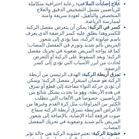
علاج إصابات الملاعب
:
رعاية احترافية متكاملة
للرياضيين تشمل التشخيص الدقيق والعلاج
المتخصص والتأهيل، لعودة سريعة وآمنة
لممارسة الرياضة.
كسر في الركبة:
يمكن أن يتعرض مفصل الركبة
للكسروهذا يطلق عليه كسر الرضفة الذي يعرف
باسم صابونة الركبة، مما يؤدي إلى شعور
المريض بألم شديد وتورم في المفصل المصاب؛
كما قد يواجه المريض صعوبة في تحريك مفصل
الركبة؛ ويعد السقوط على الركبة أو التعرض
لحادث من أبرز الأسباب التي تؤدي إلى كسر
الرضفة.
تمزق أربطة الركبة:
الهدف الرئيسي من أربطة
الركبة هو ضمان استقرار مفصل الركبة؛ ويمكن
أن تؤدي حركة التواء مفاجئة إلى قطع أو تمزق
في هذه الأربطة، وهو ما يحدث بشكل شائع بين
الرياضيين، خصوصاً في الألعاب التي تتطلب
الكثير من المراوغات مثل كرة القدم وغيرها من
الأعراض المرتبطة بتمزق أربطة الركبة سماع
صوت فرقعة أثناء الإصابة، بالإضافة إلى شعور
المريض بألم شديد وصعوبة في تحريك المفصل
المصاب.
خشونة الركبة:
تعتبرخشونة الركبة هي حالة تؤثر