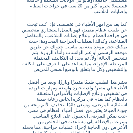
مستشفى جامعة أوهايو في الولايات المتحدة و جامعة
فينيتسا؛ بخبرة أكثر من 20 سنة في جراحات العظام
وإصابات الملاعب.
كما يعد من أمهر الأطباء في تخصصه، فإذا كنت تبحث
عن طبيب عظام متميز، فهو بالفعل استشاري متخصص
في جراحة العظام، وعلاج إصابات الملاعب، والمفاصل
الصناعية، وكذلك العمليات الجراحية المحدودة؛ حيث
يمكنك حجز موعد معه بما يناسب جدولك عن طريق
موقعه الرسمي أو عبر الواتساب وأثناء الزيارة، يتم
تشخيص الحالة أولاً، ثم يحدد له التكاليف المحتملة
المرتبطة بالإجراء، مما يساعد على التعرف على التكلفة
والتشخيص وكل ما يتعلق بالوضع الصحي للمريض.
يعتبر هذا الطبيب طبيبًا متميزًا وبارزًا، ويعد من أفضل
الأطباء في مصر؛ ولديه خبرة واسعة ومهارات فريدة
في تشخيص وعلاج الإصابات والأمراض المتعلقة
بالعظام كما يقدم في مركزه الخاص رعاية طبية
استثنائية للمرضى، ويسعى دائمًا لتخفيف الألم وتحسين
جودة الحياة؛ يعتبر من أفضل أطباء العظام في مصر،
حيث يمكن للمرضى الحصول على العلاج المناسب
بسرعة، بالإضافة إلى مساعدته في التخلص من
الأعراض دون الحاجة لإجراء عمليات جراحية، مما يجعله
مميزًا عن غيره من الأطباء الذين يعتمدون كثيرًا على