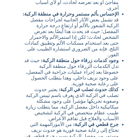
مفاجئ أو بعد تعرضه لحادث، أو لأي أسباب
أخرى.
الإحساس بألم مستمر وحرارة في منطقة الركبة:
قد تشمل بعض الآثار الجانبية لجراحات مفصل
الركبة الشعور بالألم أو ارتفاع درجة حرارة
المفصل؛ حيث قد يحدث هذا أيضًا بعد تعرض
الشخص لحادث؛ لكن إذا استمرالألم والاحمرار
حتى بعد استخدام مسكنات الألم وتطبيق كمادات
الثلج، فإنه من الضروري استشارة الطبيب على
الفور.
وجود كدمات زرقاء حول منطقة الركبة:
حيث قد
تدل الكدمات الزرقاء حول منطقة الركبة
خصوصًا بعد إجراء عمليات جراحية في المفصل،
على وجود نزيف داخلي، وهذا يتطلب الحصول
على رعاية صحية فورية.
كذلك حدوث تصلب في الركبة:
يعتبر حدوث
تصلب في الركبة الذي يعرف باسم تيبس الركبة
وصعوبة تحريكها مؤشراً على وجود مشكلة
ميكانيكية داخل مفصل الركبة، مما يتطلب زيارة
طبيب عظام متخصص في الركبة لتشخيص
الأسباب والعلاج قبل تفاقم الأعراض.
جرح قطعي في الركبة:
من الأمورالمهمة التي
تحتاج إلى رعاية صحية فورية هو حدوث نزيف
مستمر من مفصل الركبة بسبب جرح قطعي في