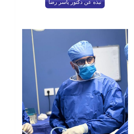
نبذه عن دكتور ياسر رضا