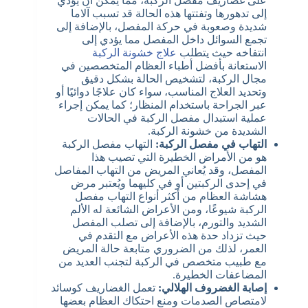
على غضاريف مفصل الركبة، مما يمكن أن يؤدي
إلى تدهورها وتفتتها هذه الحالة قد تسبب آلاما
شديدة وصعوبة في حركة المفصل، بالإضافة إلى
تجمع السوائل داخل المفصل مما يؤدي إلى
انتفاخه حيث يتطلب
علاج خشونة الركبة
الاستعانة بأفضل أطباء العظام المتخصصين في
مجال الركبة، لتشخيص الحالة بشكل دقيق
وتحديد العلاج المناسب، سواء كان علاجًا دوائيًا أو
عبر الجراحة باستخدام المنظار؛ كما يمكن إجراء
عملية استبدال مفصل الركبة في الحالات
الشديدة من خشونة الركبة.
التهاب في مفصل الركبة:
التهاب مفصل الركبة
هو من الأمراض الخطيرة التي تصيب هذا
المفصل، وقد يُعاني المريض من التهاب المفاصل
في إحدى الركبتين أو في كليهما ويُعتبر مرض
هشاشة العظام من أكثر أنواع التهاب مفصل
الركبة شيوعًا، ومن الأعراض الشائعة له الألم
الشديد والتورم، بالإضافة إلى تصلب المفصل
حيث تزداد حدة هذه الأعراض مع التقدم في
العمر، لذلك من الضروري متابعة حالة المريض
مع طبيب متخصص في الركبة لتجنب العديد من
المضاعفات الخطيرة.
إصابة الغضروف الهلالي:
تعمل الغضاريف كوسائد
لامتصاص الصدمات ومنع احتكاك العظام بعضها