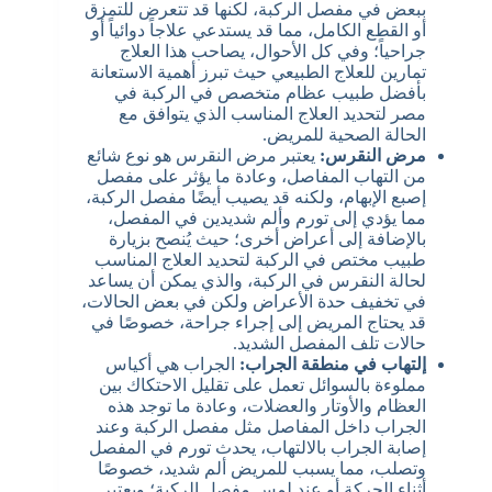
ببعض في مفصل الركبة، لكنها قد تتعرض للتمزق
أو القطع الكامل، مما قد يستدعي علاجاً دوائياً أو
جراحياً؛ وفي كل الأحوال، يصاحب هذا العلاج
تمارين للعلاج الطبيعي حيث تبرز أهمية الاستعانة
بأفضل طبيب عظام متخصص في الركبة في
مصر لتحديد العلاج المناسب الذي يتوافق مع
الحالة الصحية للمريض.
مرض النقرس:
يعتبر مرض النقرس هو نوع شائع
من التهاب المفاصل، وعادة ما يؤثر على مفصل
إصبع الإبهام، ولكنه قد يصيب أيضًا مفصل الركبة،
مما يؤدي إلى تورم وألم شديدين في المفصل،
بالإضافة إلى أعراض أخرى؛ حيث يُنصح بزيارة
طبيب مختص في الركبة لتحديد العلاج المناسب
لحالة النقرس في الركبة، والذي يمكن أن يساعد
في تخفيف حدة الأعراض ولكن في بعض الحالات،
قد يحتاج المريض إلى إجراء جراحة، خصوصًا في
حالات تلف المفصل الشديد.
إلتهاب في منطقة الجراب:
الجراب هي أكياس
مملوءة بالسوائل تعمل على تقليل الاحتكاك بين
العظام والأوتار والعضلات، وعادة ما توجد هذه
الجراب داخل المفاصل مثل مفصل الركبة وعند
إصابة الجراب بالالتهاب، يحدث تورم في المفصل
وتصلب، مما يسبب للمريض ألم شديد، خصوصًا
أثناء الحركة أو عند لمس مفصل الركبة؛ ويعتبر