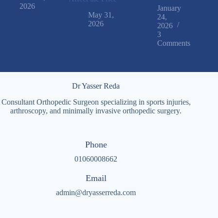
2026
January
May 31,
24,
2026
2026
3
Comments
Dr Yasser Reda
Consultant Orthopedic Surgeon specializing in sports injuries,
arthroscopy, and minimally invasive orthopedic surgery.
Phone
01060008662
Email
admin@dryasserreda.com