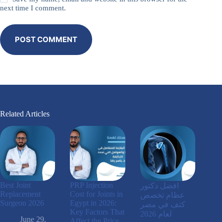
next time I comment.
POST COMMENT
Related Articles
Best Joint
PRP Injection
افضل دكتور
Replacement
Cost for Joints in
عظام تخصص
Surgeon 2026
Egypt in 2026:
كتف في مصر
Key Factors That
لعام 2026
June 29,
Affect the Price