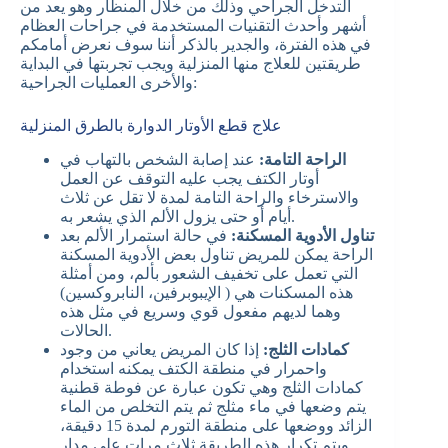
التدخل الجراحي وذلك من خلال المنظار وهو يعد من
أشهر وأحدث التقنيات المستخدمة في جراحات العظام
في هذه الفترة، والجدير بالذكر أننا سوف نعرض أمامكم
طريقتين للعلاج منها المنزلية ويجب تجربتها في البداية
والأخرى العمليات الجراحية:
علاج قطع الأوتار الدوارة بالطرق المنزلية
الراحة التامة:
عند إصابة الشخص بالتهاب في
أوتار الكتف يجب عليه التوقف عن العمل
والاسترخاء والراحة التامة لمدة لا تقل عن ثلاث
أيام أو حتى يزول الألم الذي يشعر به.
تناول الأدوية المسكنة:
في حالة استمرار الألم بعد
الراحة يمكن للمريض تناول بعض الأدوية المسكنة
التي تعمل على تخفيف الشعور بألم، ومن أمثلة
هذه المسكنات هي ( الإيبوبرفين، النابروكسين)
وهما لديهم مفعول قوي وسريع في مثل هذه
الحالات.
كمادات الثلج:
إذا كان المريض يعاني من وجود
واحمرار في منطقة الكتف يمكنه استخدام
كمادات الثلج وهي تكون عبارة عن فوطة قطنية
يتم وضعها في ماء مثلج ثم يتم التخلص من الماء
الزائد ووضعها على منطقة التورم لمدة 15 دقيقة،
ويتم تكرار هذه الطريقة ثلاث مرات على مدار