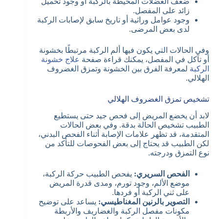
ضعف العضلات المحيطة بالركبة أو وجود تحميل
زائد على المفصل.
وجود عوامل وراثية أو تاريخ سابق لإصابات الركبة
لدى بعض المرضى.
وفي الحالات التي يكون فيها ألم الركبة مرتبطًا بخشونة
أو تآكل في المفصل، يمكنك قراءة صفحة
علاج خشونة
الركبة
لمعرفة الفرق بين الخشونة وتمزق الغضروف
الهلالي.
تشخيص تمزق الغضروف الهلالي
لابد أن يخضع المريض إلى فحص جيد حتى يستطيع
الطبيب تشخيص الحالة بدقة. وفي بعض الحالات
المتقدمة، قد تظهر علامات الإصابة أثناء الفحص البدني،
لكن الطبيب قد يحتاج إلى بعض الفحوصات للتأكد من
نوع التمزق ودرجته.
الفحص السريري:
يفحص الطبيب حركة الركبة،
موضع الألم، وجود تورم، ومدى قدرة المريض
على ثني الركبة أو فردها.
التصوير بالرنين المغناطيسي:
يساعد على توضيح
مكونات مفصل الركبة والغضاريف والأربطة