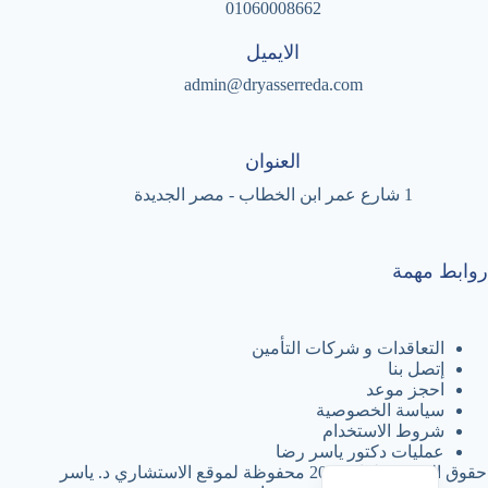
01060008662
الايميل
admin@dryasserreda.com
العنوان
1 شارع عمر ابن الخطاب - مصر الجديدة
روابط مهمة
التعاقدات و شركات التأمين
إتصل بنا
احجز موعد
سياسة الخصوصية
شروط الاستخدام
عمليات دكتور ياسر رضا
English
حقوق النشر © لعام 2026 محفوظة لموقع الاستشاري د. ياسر