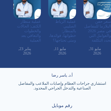
سعر حقن
عملية الرباط
عملية منظار
البلازما للمفاصل
الصليبي
الكتف: الحالات
في مصر 2026
بالمنظار:
والخطوات
والعوامل التي
خطواتها، فوائدها،
والتعافي بعد
تحدد التكلفة
ومتى تحتاجها؟
العملية
مايو 31,
مايو 11,
يناير 23,
2026
2026
2026
أ.د. ياسر رضا
استشاري جراحات العظام وإصابات الملاعب والمفاصل
الصناعية والتدخل الجراحي المحدود.
رقم موبايل