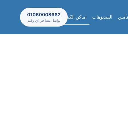
01060008662
تأمين
الفيديوهات
اماكن الكشف والعيادات
تواصل معنا في اي وقت