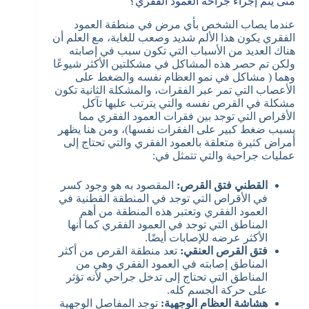
متى يتم إجراء جراحة العمود الفقري؟
عندما يصاب الشخص بأي مرض في منطقة العمود
الفقري يكون هذا الألم شديد وصعب للغاية، مع العلم أن
هناك العديد من الأسباب التي تكون سبب في إصابته
ولكن تم حصر هذه المشاكل في مشكلتين الأكثر شيوعًا
وهما ( مشاكل في نمو العظام نفسه والضغط على
الأعصاب التي تمر عبر الفقرات، والمشكلة الثانية تكون
مشكلة في القرص نفسه والتي يترتب عليها تآكل
الأقراص التي توجد بين فقرات العمود الفقري مما
يسبب ضغط كبير على الفقرات نفسها)، ومن هنا يظهر
أمراض كثيرة متعلقة بالعمود الفقري والتي تحتاج إلى
عمليات جراحية والتي تتمثل في:
القطني فتق القرص:
المقصود به هو وجود كسر
في الأقراص التي توجد في المنطقة القطنية في
العمود الفقري وتعتبر هذه المنطقة من أهم
المناطق التي توجد في العمود الفقري كما أنها
الأكثر عرضه للإصابات أيضًا.
فتق القرص العنقي:
تعد منطقة القرص من أكثر
المناطق إصابته في العمود الفقري وهي من
المناطق التي تحتاج إلى تدخل جراحي لأنه تؤثر
على حركة الجسم كله.
هشاشة العظام الوجهية:
توجد المفاصل الوجهية