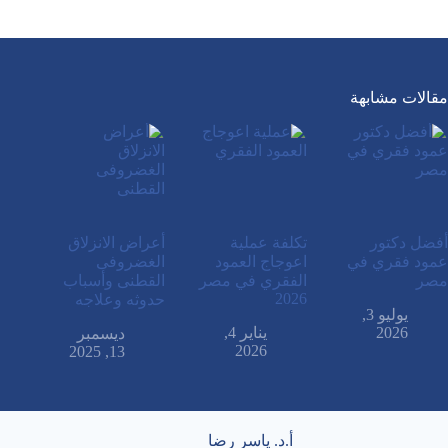
مقالات مشابهة
أفضل دكتور
تكلفة عملية
أعراض الانزلاق
عمود فقري في
اعوجاج العمود
الغضروفى
مصر
الفقري في مصر
القطنى وأسباب
2026
حدوثه وعلاجه
يوليو 3,
2026
يناير 4,
ديسمبر
2026
13, 2025
أ.د. ياسر رضا