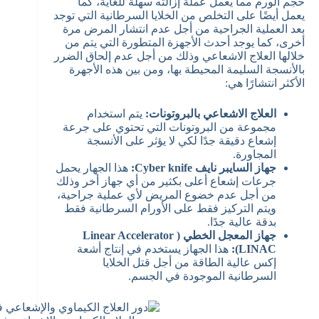
حجم الورم مما يعمل عملة إزالته سهلة للغاية، كما
يعمل أيضًا على التخلص من الخلايا السرطانية التي توجد
بعد العملية الجراحية من أجل عدم انتشار المرض مرة
أخرى، كما يوجد أحدث الأجهزة المتطورة التي يتم من
خلالها العلاج الاشعاعي وذلك من أجل عدم إلحاق الضرر
بالأنسجة السليمة المحيطة بها، ومن بين هذه الأجهرة
الأكثر انتشارًا هي:
العلاج الاشعاعي بالبروتونات:
يتم استخدام
مجموعة من البروتونات التي تحتوي على جرعة
إشعاع دقيقة جدًا لكي لا يؤثر على الأنسجة
المجاورة.
جهاز السايبر نايف Cyber knife:
هذا الجهار يحمل
جرعات إشعاع أعلى بكثير من أي جهاز أخر وذلك
من أجل عدم خضوع المريض لأي عملية جراحية،
ويتم التركيز فقط على الأورام السرطانية فقط
بدقة عالية جدًا.
جهاز المعجل الخطي ( Linear Accelerator
LINAC):
هذا الجهاز يستخدم في إنتاج أشعة
إكس عالية الطاقة من أجل قتل الخلايا
السرطانية الموجودة في الجسم.