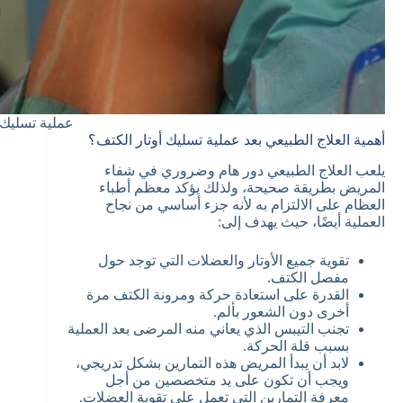
عملية تسليك 
أهمية العلاج الطبيعي بعد عملية تسليك أوتار الكتف؟
يلعب العلاج الطبيعي دور هام وضروري في شفاء
المريض بطريقة صحيحة، ولذلك يؤكد معظم أطباء
العظام على الالتزام به لأنه جزء أساسي من نجاح
العملية أيضًا، حيث يهدف إلى:
تقوية جميع الأوتار والعضلات التي توجد حول
مفصل الكتف.
القدرة على استعادة حركة ومرونة الكتف مرة
أخرى دون الشعور بألم.
تجنب التيبس الذي يعاني منه المرضى بعد العملية
بسبب قلة الحركة.
لابد أن يبدأ المريض هذه التمارين بشكل تدريجي،
ويجب أن تكون على يد متخصصين من أجل
معرفة التمارين التي تعمل على تقوية العضلات.