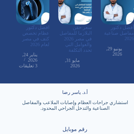
أفضل دكتور
سعر حقن
افضل دكتور
مفاصل صناعية
البلازما للمفاصل
عظام تخصص
2026
في مصر 2026
كتف في مصر
والعوامل التي
لعام 2026
يونيو 29,
تحدد التكلفة
2026
يناير 24,
2026
مايو 31,
2026
3 تعليقات
أ.د. ياسر رضا
استشاري جراحات العظام وإصابات الملاعب والمفاصل
الصناعية والتدخل الجراحي المحدود.
رقم موبايل