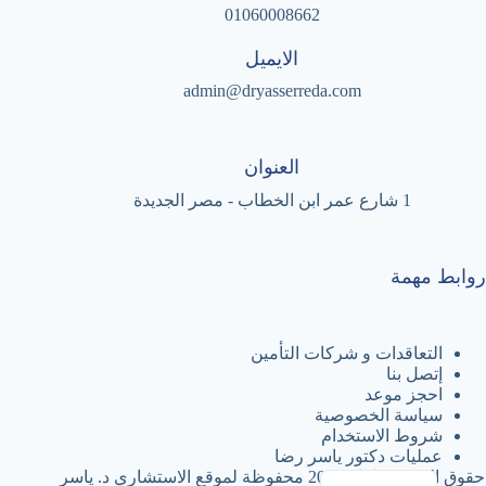
01060008662
الايميل
admin@dryasserreda.com
العنوان
1 شارع عمر ابن الخطاب - مصر الجديدة
روابط مهمة
التعاقدات و شركات التأمين
إتصل بنا
احجز موعد
سياسة الخصوصية
شروط الاستخدام
عمليات دكتور ياسر رضا
English
حقوق النشر © لعام 2026 محفوظة لموقع الاستشاري د. ياسر