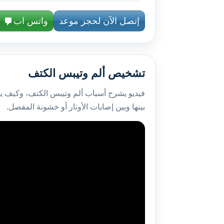
إتصل الآن لحجز موعد
واتس اب
تشخيص ألم وتيبس الكتف
فيديو يشرح أسباب ألم وتيبس الكتف، وكيف يت
بينها وبين إصابات الأوتار أو خشونة المفصل.