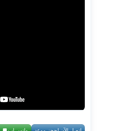
إتصل الآن لحجز موعد
واتس اب