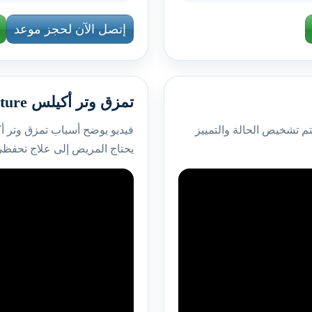
إتصل الآن لحجز موعد
تمزق وتر أكيلس Achilles Tendon Rupture
م تشخيص الحالة والتمييز
فيديو يوضح أسباب تمزق وتر أك
يحتاج المريض إلى علاج تحفظي