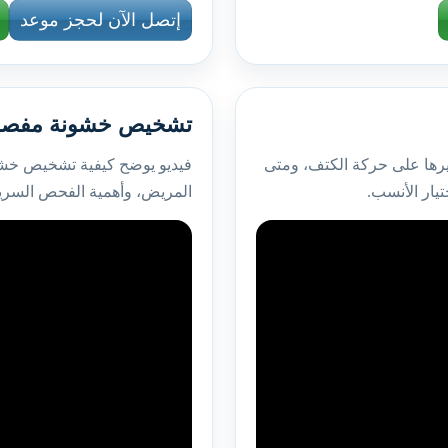
إتصل الآن لحجز موعد
تشخيص خشونة مفصل
أثيرها على حركة الكتف، ومتى
فيديو يوضح كيفية تشخيص خشو
تيار الأنسب.
المريض، وأهمية الفحص السرير