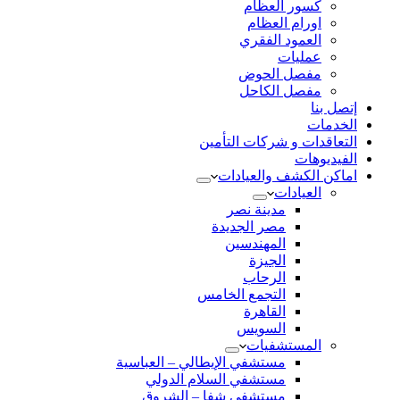
كسور العظام
اورام العظام
العمود الفقري
عمليات
مفصل الحوض
مفصل الكاحل
إتصل بنا
الخدمات
التعاقدات و شركات التأمين
الفيديوهات
اماكن الكشف والعيادات
العيادات
مدينة نصر
مصر الجديدة
المهندسين
الجيزة
الرحاب
التجمع الخامس
القاهرة
السويس
المستشفيات
مستشفي الإيطالي – العباسية
مستشفي السلام الدولي
مستشفي شفا – الشروق