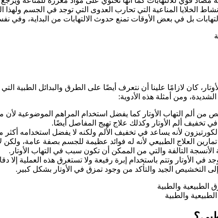
وي للالتهابات كما أنها تحتوي على مواد معززة للمناعة ويرجع سب ذلك أنه 
اط الخلايا المناعية التي تحارب العدوى التي توجد في الجسم ولهذا ال
لتهابات بل في بعض الأوقات تمنع حدوث الالتهابات من البداية، وفي نف
ار، كان لازامًا علينا أن نتعرف أيضًا على الطرق والبدائل الطبية التي ي
لشديدة، ومن أمثلة هذه الأدوية:
 من ألم التهاب الأوتار كما يفضل استخدام المراهم الموضوعية لأن مف
 تخفيف ألم الأوتار وكذلك علاج تهيج المفاصل أيضًا.
لكورتيزون لأنه يساعد في تخفيف الألم ولكنه لا يفضل استخدامه أكثر من
ارين العلاج الطبيعي لأنه له فوائد عظيمة للجسم بصفة عامة، ولكن
 الأنسجة التالفة والتي من الممكن أن تكون سبب في التهاب الأوتار.
جد في الأوتار وتتم باستخدام إبرة رفيعة ولا تستغرق هذه العملية إلا دق
لى التخشيص الجيد والتأكد من وجود تمزق في الأوتار بشكل كبير.
الطبيعية والطبية
طبي؟