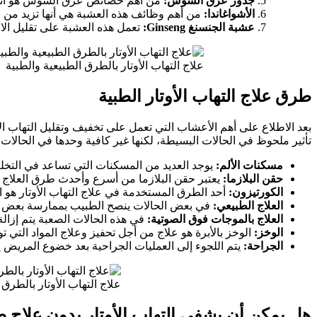
جذور عرق السوس:
من أهم خصائص عرق السوس هو أنه مضاد ق
الأشواغاندا:
من أهم وظائف هذه العشبة هي أنها تزيد من نش
عشبة الجنسنغ Ginseng:
تعمل هذه العشبة على تقليل الا
علاج التهاب الأوتار بالطرق الطبيعية والطبية
طرق علاج التهاب الأوتار الطبية
بعد الاطلاع على أهم الأعشاب التي تعمل على تخفيف وتقليل التهاب الأوت
تأثير ملحوظ في الحالات البسيطة، لكنها غير كافية وحدها في الحالات ا
مسكنات الألم:
يوجد العديد من المسكنات التي تساعد في التخلص
حقن البلازما:
يعتبر حقن البلازما من أسرع وأحدث طرق العلاج في
الكورتيزون:
أحد الطرق المستخدمة في علاج التهاب الأوتار هو ا
العلاج الطبيعي:
في بعض الحالات ينصح الطبيب بممارسة بعض تم
العلاج بالموجات فوق الصوتية:
في هذه الحالات الصعبة يتم إزالة
الوخز:
الوخز بالأبرة هو علاج من أجل تحفيز وعلاج المواد التي تو
الجراحة:
يتم اللجوء إلى العمليات الجراحية بعد خضوع المريض إ
علاج التهاب الأوتار بالطرق 
هل يمكن أن يشفى التهاب الأوتار بدون علاج 