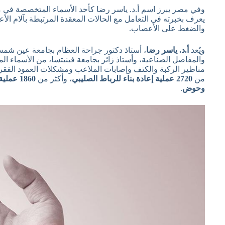
وفي مصر يبرز اسم أ.د. ياسر رضا كأحد الأسماء المتخصصة في 
يعرف بخبرته في التعامل مع الحالات المعقدة المرتبطة بآلام ال
والضغط على الأعصاب.
ويُعد
أ.د. ياسر رضا
، أستاذ دكتور جراحة العظام بجامعة عين ش
والمفاصل الصناعية، وأستاذ زائر بجامعة فينيتسا، من الأسماء
مناظير الركبة والكتف وإصابات الملاعب ومشكلات العمود الفق
من
2720 عملية إعادة بناء للرباط الصليبي
، وأكثر من
1860 عملية تغيير مفصل ركبة
وحوض
.