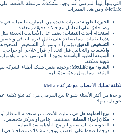
التي يلجأ إليها المرضى عند وجود مشكلات مرتبطة بالضغط على 
MetLife، ومن هذه المميزات:
الخبرة الطويلة:
سنوات عديدة من الممارسة العملية في جرا
رضا قادرًا على التعامل مع حالات دقيقة ومعقدة.
استخدام أحدث التقنيات:
يعتمد على الأساليب الحديثة مثل ا
هذه التقنيات، مما يساعد على تقليل فترة التعافي وتحسين نت
التشخيص الدقيق:
يؤمن أ.د. ياسر بأن التشخيص الصحيح هو 
والأشعات والتحاليل قبل اتخاذ أي قرار علاجي أو جراحي.
السمعة الطبية الواسعة:
يشهد له المرضى بخبرته واهتمامه 
نتيجة ممكنة.
التعاون مع MetLife:
وجوده ضمن شبكة أطباء الشركة يتيح
الوثيقة، مما يمثل دعمًا مهمًا لهم.
تكلفة تسليك الأعصاب مع شركة MetLife
واحدة من أكثر الأسئلة شيوعًا بين المرضى هي: كم تبلغ تكلفة ع
عوامل، منها:
نوع العملية:
هل هي تسليك للأعصاب باستخدام المنظار أو ا
مكان إجراء العملية:
مستشفى خاص أو مركز متخصص.
الفحوصات السابقة والبرامج التأهيلية بعد العملية.
درجة الضغط على العصب ووجود مشكلات مصاحبة في الفق