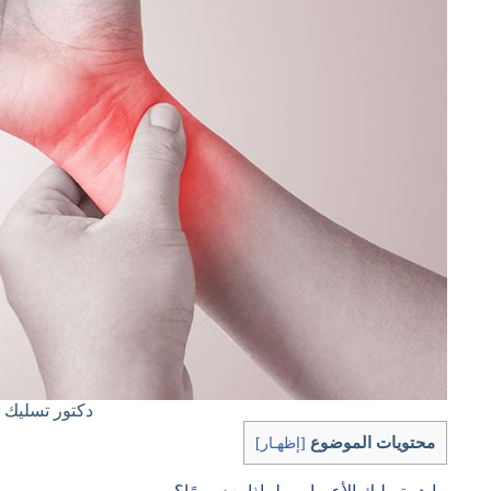
دكتور تسليك أعصا
محتويات الموضوع
[
إظهـار
]