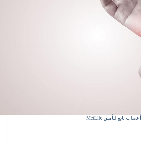
ب تابع لتأمين MetLife