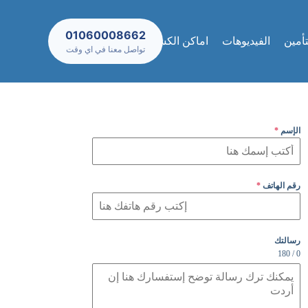
01060008662
تأمين
الفيديوهات
اماكن الكشف والعيادات
تواصل معنا في اي وقت
الإسم
*
رقم الهاتف
*
رسالتك
0 / 180