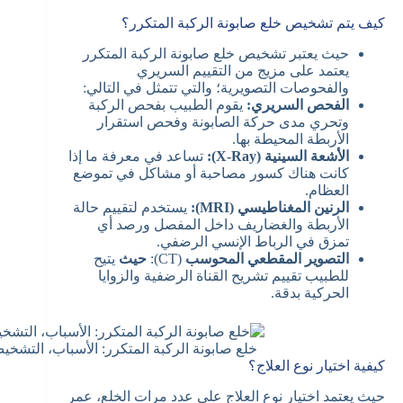
كيف يتم تشخيص خلع صابونة الركبة المتكرر؟
حيث يعتبر تشخيص خلع صابونة الركبة المتكرر
يعتمد على مزيج من التقييم السريري
والفحوصات التصويرية؛ والتي تتمثل في التالي:
الفحص السريري:
يقوم الطبيب بفحص الركبة
وتحري مدى حركة الصابونة وفحص استقرار
الأربطة المحيطة بها.
الأشعة السينية (X-Ray):
تساعد في معرفة ما إذا
كانت هناك كسور مصاحبة أو مشاكل في تموضع
العظام.
الرنين المغناطيسي (MRI):
يستخدم لتقييم حالة
الأربطة والغضاريف داخل المفصل ورصد أي
تمزق في الرباط الإنسي الرضفي.
التصوير المقطعي المحوسب
(CT):
حيث
يتيح
للطبيب تقييم تشريح القناة الرضفية والزوايا
الحركية بدقة.
خلع صابونة الركبة المتكرر: الأسباب، التشخيص
كيفية اختيار نوع العلاج؟
حيث يعتمد اختيار نوع العلاج على عدد مرات الخلع، عمر