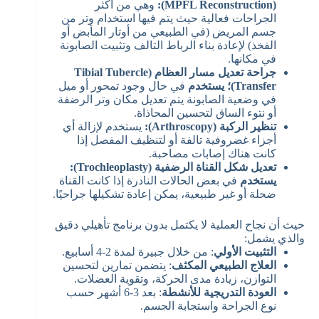
(MPFL Reconstruction):
وهي من أكثر
الجراحات فعالية حيث يتم فيها استخدام وتر من
جسم المريض (في الطبيعي من أوتار المأبض أو
الفخذ) لإعادة بناء الرباط التالف وتثبيت الصابونة
في مكانها.
جراحة تعديل مسار العظام (Tibial Tubercle
Transfer)؛ يستخدم
في حال وجود تمحور أو ميل
في وضعية الصابونة يتم تعديل مكان وتر الرضفة
أو نتوء الساق لتحسين المحاذاة.
تنظير الركبة (Arthroscopy):
يستخدم لإزالة أي
أجزاء غضروفية تالفة أو لتنظيف المفصل إذا
كانت هناك إصابات مصاحبة.
تعديل شكل القناة الرضفية (Trochleoplasty):
يستخدم
في بعض الحالات النادرة إذا كانت القناة
ضحلة أو غير طبيعية، يمكن إعادة تشكيلها جراحيًا.
حيث أن نجاح العملية لا يكتمل بدون برنامج تأهيلي دقيق
والذي يشمل:
التثبيت الأولي
: من خلال جبيرة لمدة 2-4 أسابيع.
العلاج الطبيعي المكثف
: يتضمن تمارين لتحسين
التوازن، زيادة مدى الحركة، وتقوية العضلات.
العودة التدريجية للأنشطة
: بعد 3-6 أشهر حسب
نوع الجراحة واستجابة الجسم.