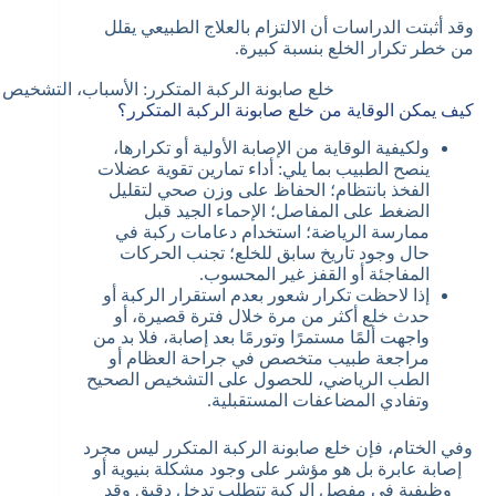
وقد أثبتت الدراسات أن الالتزام بالعلاج الطبيعي يقلل
من خطر تكرار الخلع بنسبة كبيرة.
خلع صابونة الركبة المتكرر: الأسباب، التشخيص و
كيف يمكن الوقاية من خلع صابونة الركبة المتكرر؟
ولكيفية الوقاية من الإصابة الأولية أو تكرارها،
ينصح الطبيب بما يلي: أداء تمارين تقوية عضلات
الفخذ بانتظام؛ الحفاظ على وزن صحي لتقليل
الضغط على المفاصل؛ الإحماء الجيد قبل
ممارسة الرياضة؛ استخدام دعامات ركبة في
حال وجود تاريخ سابق للخلع؛ تجنب الحركات
المفاجئة أو القفز غير المحسوب.
إذا لاحظت تكرار شعور بعدم استقرار الركبة أو
حدث خلع أكثر من مرة خلال فترة قصيرة، أو
واجهت ألمًا مستمرًا وتورمًا بعد إصابة، فلا بد من
مراجعة طبيب متخصص في جراحة العظام أو
الطب الرياضي، للحصول على التشخيص الصحيح
وتفادي المضاعفات المستقبلية.
وفي الختام، فإن خلع صابونة الركبة المتكرر ليس مجرد
إصابة عابرة بل هو مؤشر على وجود مشكلة بنيوية أو
وظيفية في مفصل الركبة تتطلب تدخل دقيق وقد