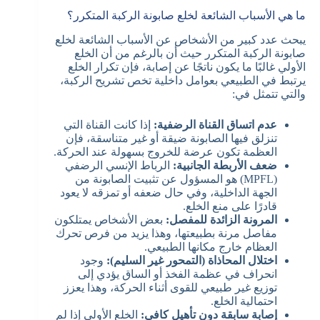
ما هي الأسباب الشائعة لخلع صابونة الركبة المتكرر؟
يبحث عدد كبير من الأشخاص عن الأسباب الشائعة لخلع
صابونة الركبة المتكرر حيث أن بالرغم من أن الخلع
الأولي غالبًا ما يكون ناتجًا عن إصابة، فإن تكرار الخلع
يرتبط في الطبيعي بعوامل داخلية تخص تشريح الركبة،
والتي تتمثل في:
عدم اتساق القناة الرضفية:
إذا كانت القناة التي
تنزلق فيها الصابونة ضيقة أو غير متناسقة، فإن
العظمة تكون عرضة للخروج بسهولة عند الحركة.
ضعف الأربطة الجانبية:
الرباط الإنسي الرضفي
(MPFL) هو المسؤول عن تثبيت الصابونة من
الجهة الداخلية، وفي حال ضعفه أو تمزقه لا يعود
قادرًا على منع الخلع.
المرونة الزائدة للمفصل:
بعض الأشخاص يمتلكون
مفاصل مرنة بطبيعتها، وهذا يزيد من فرص تحرك
العظام خارج مكانها الطبيعي.
اختلال المحاذاة (التمحور غير السليم):
وجود
انحراف في عظمة الفخذ أو الساق يؤدي إلى
توزيع غير طبيعي للقوى أثناء الحركة، وهذا يعزز
احتمالية الخلع.
إصابة سابقة دون تأهيل كافي:
الخلع الأولي إذا لم