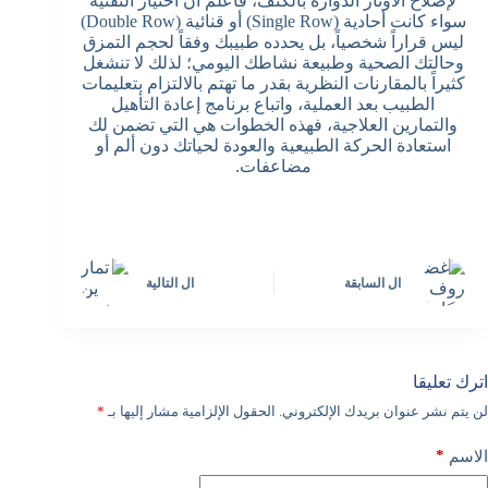
لإصلاح الأوتار الدوارة بالكتف، فاعلم أن اختيار التقنية
سواء كانت أحادية (Single Row) أو قنائية (Double Row)
ليس قراراً شخصياً، بل يحدده طبيبك وفقاً لحجم التمزق
وحالتك الصحية وطبيعة نشاطك اليومي؛ لذلك لا تنشغل
كثيراً بالمقارنات النظرية بقدر ما تهتم بالالتزام بتعليمات
الطبيب بعد العملية، واتباع برنامج إعادة التأهيل
والتمارين العلاجية، فهذه الخطوات هي التي تضمن لك
استعادة الحركة الطبيعية والعودة لحياتك دون ألم أو
مضاعفات.
ال
السابقة
ال
التالية
اترك تعليقا
لن يتم نشر عنوان بريدك الإلكتروني.
الحقول الإلزامية مشار إليها بـ
*
*
الاسم