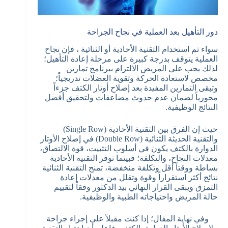
دور التأهيل بعد العملية في نجاح الجراحة
سواء تم استخدام التقنية الأحادية أو الثنائية ، فإن نجاح
العملية يتوقف بدرجة كبيرة على مرحلة إعادة التأهيل؛
لذلك يجب على المريض الالتزام ببرنامج تمارين
مخصص لاستعادة الحركة وتقوية العضلات تدريجياً؛
وتبقى التمارين المفيدة بعد إصلاح أوتار الكتف جزءاً
محورياً لضمان عدم حدوث مضاعفات ولتحقيق أفضل
النتائج الوظيفية.
حيث إن الفرق بين التقنية الأحادية (Single Row)
والتقنية الحديثة الثنائية (Double Row) في إصلاح الأوتار
الدوارة بالكتف يكون في أسلوب التثبيت، قوة الالتصاق،
معدلات النجاح، والتكلفة؛ فبينما توفر التقنية الأحادية
بساطة ووقتاً أقل وتكلفة منخفضة، تمنح التقنية الثنائية
نتائج أكثر استقراراً وقوة وتقلل من معدلات إعادة
التمزق ويبقى القرار النهائي بيد الدكتور وفقاً لتقييم
حالة المريض واحتياجاته الطبية والوظيفية.
وفي نهاية المقال؛ إذا كنت مقبلاً على إجراء جراحة