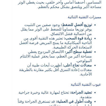
المسامير، أحدهما أمامي وآخر خلفي، بحيث يغطي الوتر
مساحة أكبر ويلتصق بشكل محكم بالعظم.
مميزات التقنية الثنائية
توزيع أفضل للضغط:
وجود صفين من التثبيت
يوفر توزيعاً متساوياً للضغط على الوتر مما يقلل
من احتمالية فشل الالتصاق.
زيادة قوة السحب:
تعتبر هذه التقنية أقوى من
الناحية الميكانيكية ما يمنح المريض فرصة أفضل
لاستعادة الحركة الطبيعية.
تغطية سطح أكبر:
الالتصاق المزدوج يغطي
مساحة أكبر من العظم، مما يحفز عملية الالتئام
البيولوجي.
معدلات نجاح أعلى:
أظهرت أبحاث طبية أن
معدلات إعادة التمزق أقل بكثير مقارنة بالطريقة
الأحادية.
عيوب التقنية الثنائية
تعقيد الجراحة:
تحتاج لمهارة عالية وخبرة جراحية
متقدمة.
وقت أطول في العملية:
قد تستغرق الجراحة وقتاً
أطول مما يزيد من مدة التخدير.