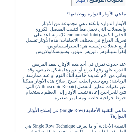
محتويات الموضوع
[
إظهـار
]
ما هي الأوتار الدوارة ووظيفتها؟
الأوتار الدوارة بالكتف هي مجموعة من الأوتار
والعضلات التي تعمل معاً لتثبيت المفصل الكروي
الحقي للكتف (Glenohumeral Joint)، وتساعد على
تحريك الذراع في مختلف الاتجاهات؛ هذه الأوتار تشمل
أربع عضلات رئيسية هي: السبراسبيناتوس،
إنفراسبيناتوس، تيريس مينور، وسوبسكابولاريس.
عند حدوث تمزق في أحد هذه الأوتار، يفقد المريض
القدرة على رفع الذراع أو تدويرها بشكل طبيعي، وقد
يعاني من آلام شديدة خاصة أثناء النوم أو عند ممارسة
الرياضة؛ ومع تقدم الطب أصبح إصلاح هذه الأوتار ممكناً
عبر تقنيات تنظير المفصل (Arthroscopic Repair) التي
تتيح للجراحين إعادة تثبيت الأوتار إلى العظم باستخدام
خيوط جراحية خاصة ومسامير صغيرة.
ما هي التقنية الأحادية (Single Row) في إصلاح الأوتار
الدوارة؟
التقنية الأحادية أو ما يعرف Single Row Technique هي
الطريقة التقليدية التي كانت تستخدم بشكل شائع في