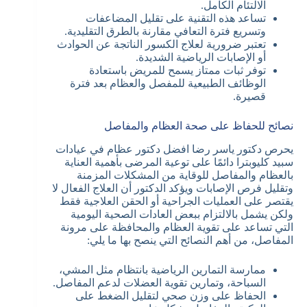
الالتئام الكامل.
تساعد هذه التقنية على تقليل المضاعفات
وتسريع فترة التعافي مقارنة بالطرق التقليدية.
تعتبر ضرورية لعلاج الكسور الناتجة عن الحوادث
أو الإصابات الرياضية الشديدة.
توفر ثبات ممتاز يسمح للمريض باستعادة
الوظائف الطبيعية للمفصل والعظام بعد فترة
قصيرة.
نصائح للحفاظ على صحة العظام والمفاصل
يحرص دكتور ياسر رضا افضل دكتور عظام في عيادات
سبيد كليوبترا دائمًا على توعية المرضى بأهمية العناية
بالعظام والمفاصل للوقاية من المشكلات المزمنة
وتقليل فرص الإصابات ويؤكد الدكتور أن العلاج الفعال لا
يقتصر على العمليات الجراحية أو الحقن العلاجية فقط
ولكن يشمل بالالتزام ببعض العادات الصحية اليومية
التي تساعد على تقوية العظام والمحافظة على مرونة
المفاصل، من أهم النصائح التي ينصح بها ما يلي:
ممارسة التمارين الرياضية بانتظام مثل المشي،
السباحة، وتمارين تقوية العضلات لدعم المفاصل.
الحفاظ على وزن صحي لتقليل الضغط على