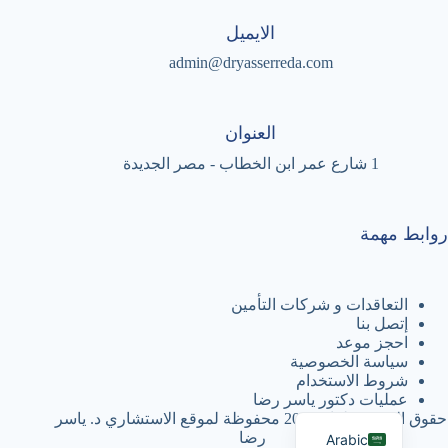
الايميل
admin@dryasserreda.com
العنوان
1 شارع عمر ابن الخطاب - مصر الجديدة
روابط مهمة
التعاقدات و شركات التأمين
إتصل بنا
احجز موعد
سياسة الخصوصية
شروط الاستخدام
عمليات دكتور ياسر رضا
English
حقوق النشر © لعام 2026 محفوظة لموقع الاستشاري د. ياسر
رضا
Arabic