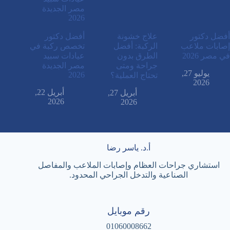
أفضل دكتور
علاج خشونة
أفضل دكتور
إصابات ملاعب
الركبة: أفضل
تخصص ركبة في
في مصر 2026
الطرق بدون
عيادات سبيد
جراحة ومتى
مصر الجديدة
يوليو 27,
2026
تحتاج العملية؟
2026
أبريل 22,
أبريل 27,
2026
2026
أ.د. ياسر رضا
استشاري جراحات العظام وإصابات الملاعب والمفاصل
الصناعية والتدخل الجراحي المحدود.
رقم موبايل
01060008662