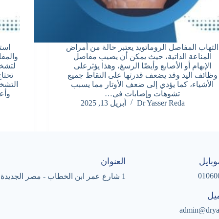
التهاب المفاصل الروماتويد يعتبر حالة من أمراض
است
المناعة الذاتية، حيث يمكن أن يصيب مفاصل
والمف
الإبهام أو الأصابع وأيضًا الرسغ، وهذا يؤثرعلى
لتشخي
وظائف اليد وقد يضعف قدرتها على التقاط جميع
تحتا
الأشياء، كما يؤدي إلى ضعف الأوتار مما يسبب
التشخي
تشوهات وإصابات في…
وأع
Dr Yasser Reda
أبريل 13, 2025
بايل
العنوان
01060
1 شارع عمر ابن الخطاب - مصر الجديدة
ميل
admin@drya